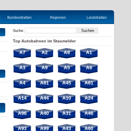
Bundesstraßen
Regionen
Landstraßen
Suche:
Top Autobahnen im Staumelder
A7
A2
A8
A1
A3
A9
A5
A6
A4
A81
A45
A61
A14
A44
A10
A24
A96
A40
A31
A46
A93
A99
A43
A60