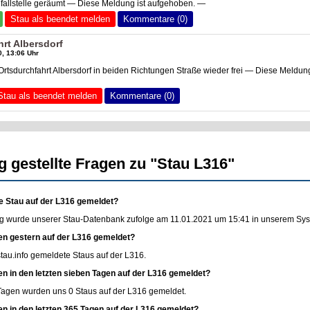
fallstelle geräumt — Diese Meldung ist aufgehoben. —
Stau als beendet melden
Kommentare (0)
rt Albersdorf
, 13:06 Uhr
Ortsdurchfahrt Albersdorf in beiden Richtungen Straße wieder frei — Diese Meldung
Stau als beendet melden
Kommentare (0)
g gestellte Fragen zu "Stau L316"
e Stau auf der L316 gemeldet?
g wurde unserer Stau-Datenbank zufolge am 11.01.2021 um 15:41 in unserem Syste
en gestern auf der L316 gemeldet?
stau.info
gemeldete Staus auf der L316.
en in den letzten sieben Tagen auf der L316 gemeldet?
 Tagen wurden uns 0 Staus auf der L316 gemeldet.
en in den letzten 365 Tagen auf der L316 gemeldet?