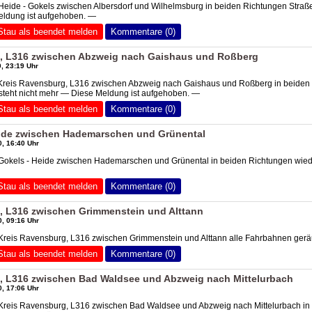
Heide - Gokels zwischen Albersdorf und Wilhelmsburg in beiden Richtungen Straß
eldung ist aufgehoben. —
Stau als beendet melden
Kommentare (0)
, L316 zwischen Abzweig nach Gaishaus und Roßberg
, 23:19 Uhr
 Kreis Ravensburg, L316 zwischen Abzweig nach Gaishaus und Roßberg in beiden
steht nicht mehr — Diese Meldung ist aufgehoben. —
Stau als beendet melden
Kommentare (0)
ide zwischen Hademarschen und Grünental
, 16:40 Uhr
 Gokels - Heide zwischen Hademarschen und Grünental in beiden Richtungen wie
Stau als beendet melden
Kommentare (0)
, L316 zwischen Grimmenstein und Alttann
, 09:16 Uhr
 Kreis Ravensburg, L316 zwischen Grimmenstein und Alttann alle Fahrbahnen ger
Stau als beendet melden
Kommentare (0)
, L316 zwischen Bad Waldsee und Abzweig nach Mittelurbach
, 17:06 Uhr
 Kreis Ravensburg, L316 zwischen Bad Waldsee und Abzweig nach Mittelurbach in