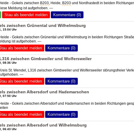
 Heide - Gokels zwischen
B203
, Heide,
B203
und Nordhastedt in beiden Richtunge
Diese Meldung ist aufgehoben. —
Stau als beendet melden
Kommentare (0)
els zwischen Grünental und Wilhelmsburg
, 15:04 Uhr
Heide - Gokels zwischen Grünental und Wilhelmsburg in beiden Richtungen Straß
eldung ist aufgehoben. —
Stau als beendet melden
Kommentare (0)
 L316 zwischen Gimbweiler und Wolfersweiler
, 08:36 Uhr
Kreis St. Wendel, L316 zwischen Gimbweiler und Wolfersweiler störungsfreier Verk
aufgehoben. —
Stau als beendet melden
Kommentare (0)
els zwischen Albersdorf und Hademarschen
, 07:50 Uhr
Heide - Gokels zwischen Albersdorf und Hademarschen in beiden Richtungen gesp
eiten
Stau als beendet melden
Kommentare (0)
els zwischen Albersdorf und Wilhelmsburg
, 06:43 Uhr