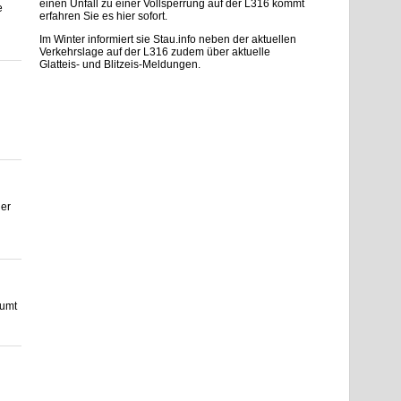
einen Unfall zu einer Vollsperrung auf der L316 kommt
e
erfahren Sie es hier sofort.
Im Winter informiert sie Stau.info neben der aktuellen
Verkehrslage auf der L316 zudem über aktuelle
Glatteis- und Blitzeis-Meldungen.
der
äumt