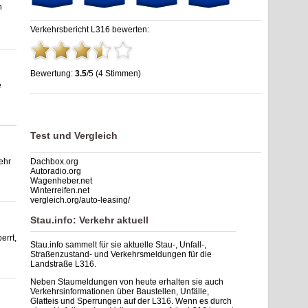
n
Verkehrsbericht L316 bewerten:
Bewertung:
3.5
/5 (4 Stimmen)
e
Stau L316: Unfälle, Sperrung & Baustellen | Staumelder L316
,
3.5
out of
5
based on
4
ratings
Test und Vergleich
ehr
Dachbox.org
Autoradio.org
Wagenheber.net
Winterreifen.net
vergleich.org/auto-leasing/
Stau.info: Verkehr aktuell
errt,
Stau.info sammelt für sie aktuelle Stau-, Unfall-,
Straßenzustand- und Verkehrsmeldungen für die
Landstraße L316.
Neben Staumeldungen von heute erhalten sie auch
Verkehrsinformationen über Baustellen, Unfälle,
Glatteis und Sperrungen auf der L316. Wenn es durch