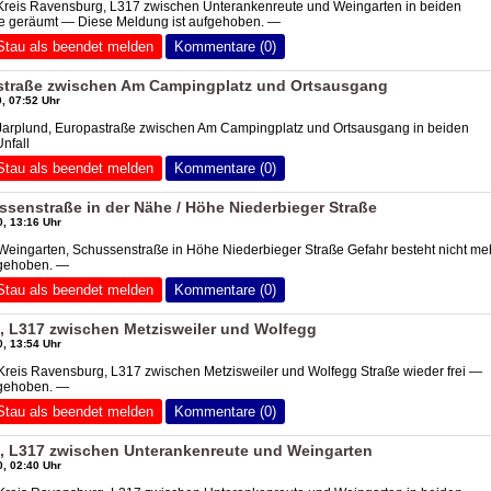
 Kreis Ravensburg, L317 zwischen Unterankenreute und Weingarten in beiden
lle geräumt — Diese Meldung ist aufgehoben. —
Stau als beendet melden
Kommentare (0)
straße zwischen Am Campingplatz und Ortsausgang
, 07:52 Uhr
 Jarplund, Europastraße zwischen Am Campingplatz und Ortsausgang in beiden
nfall
Stau als beendet melden
Kommentare (0)
senstraße in der Nähe / Höhe Niederbieger Straße
, 13:16 Uhr
Weingarten, Schussenstraße in Höhe Niederbieger Straße Gefahr besteht nicht m
fgehoben. —
Stau als beendet melden
Kommentare (0)
, L317 zwischen Metzisweiler und Wolfegg
, 13:54 Uhr
Kreis Ravensburg, L317 zwischen Metzisweiler und Wolfegg Straße wieder frei —
fgehoben. —
Stau als beendet melden
Kommentare (0)
, L317 zwischen Unterankenreute und Weingarten
, 02:40 Uhr