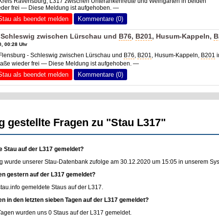
 Kreis Ravensburg, L317 zwischen Unterankenreute und Weingarten in beiden
der frei — Diese Meldung ist aufgehoben. —
Stau als beendet melden
Kommentare (0)
 Schleswig zwischen Lürschau und
B76
,
B201
, Husum-Kappeln,
B
, 00:28 Uhr
 Flensburg - Schleswig zwischen Lürschau und
B76
,
B201
, Husum-Kappeln,
B201
i
aße wieder frei — Diese Meldung ist aufgehoben. —
Stau als beendet melden
Kommentare (0)
g gestellte Fragen zu "Stau L317"
e Stau auf der L317 gemeldet?
g wurde unserer Stau-Datenbank zufolge am 30.12.2020 um 15:05 in unserem Syste
en gestern auf der L317 gemeldet?
stau.info
gemeldete Staus auf der L317.
en in den letzten sieben Tagen auf der L317 gemeldet?
 Tagen wurden uns 0 Staus auf der L317 gemeldet.