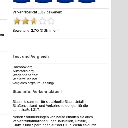
Verkehrsbericht L317 bewerten:
Bewertung:
2.7
/5 (3 Stimmen)
gen
Stau L317: Unfälle, Sperrung & Baustellen | Staumelder L317
,
2.7
out of
5
based on
3
ratings
Test und Vergleich
Dachbox.org
Autoradio.org
Wagenheber.net
Winterreifen.net
vergleich.org/auto-leasing/
Stau.info: Verkehr aktuell
Stau.info sammelt für sie aktuelle Stau-, Unfall-,
Straßenzustand- und Verkehrsmeldungen für die
Landstraße L317.
Neben Staumeldungen von heute erhalten sie auch
Verkehrsinformationen über Baustellen, Unfälle,
Glatteis und Sperrungen auf der L317. Wenn es durch