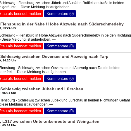
Schleswig - Flensburg zwischen Jübek und Ausfahrt Raiffeisenstraße in beiden
lle geräumt — Diese Meldung ist aufgehoben. —
Stau als beendet melden
Kommentare (0)
 Flensburg in der Nähe / Höhe Abzweig nach Süderschmedeby
, 20:24 Uhr
 Schleswig - Flensburg in Höhe Abzweig nach Süderschmedeby in beiden Richtun
— Diese Meldung ist aufgehoben. —
Stau als beendet melden
Kommentare (0)
 Schleswig zwischen Oeversee und Abzweig nach Tarp
, 16:20 Uhr
Flensburg - Schleswig zwischen Oeversee und Abzweig nach Tarp in beiden
der frei — Diese Meldung ist aufgehoben. —
Stau als beendet melden
Kommentare (0)
 Schleswig zwischen Jübek und Lürschau
, 06:31 Uhr
Flensburg - Schleswig zwischen Jübek und Lürschau in beiden Richtungen Gefahr
 Diese Meldung ist aufgehoben. —
Stau als beendet melden
Kommentare (0)
, L317 zwischen Unterankenreute und Weingarten
, 09:34 Uhr