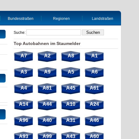
Bundesstraßen
Regionen
Landstraßen
Suche:
Top Autobahnen im Staumelder
A7
A2
A8
A1
A3
A9
A5
A6
A4
A81
A45
A61
A14
A44
A10
A24
A96
A40
A31
A46
A93
A99
A43
A60