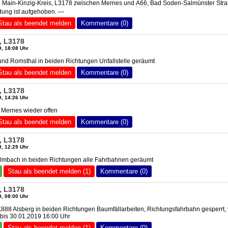
1 Main-Kinzig-Kreis, L3178 zwischen Mernes und
A66
, Bad Soden-Salmünster Str
ung ist aufgehoben. —
Stau als beendet melden
Kommentare (0)
, L3178
, 18:08 Uhr
nd Romsthal in beiden Richtungen Unfallstelle geräumt
Stau als beendet melden
Kommentare (0)
, L3178
, 14:26 Uhr
Mernes wieder offen
Stau als beendet melden
Kommentare (0)
, L3178
, 12:29 Uhr
Ulmbach in beiden Richtungen alle Fahrbahnen geräumt
Stau als beendet melden (1)
Kommentare (0)
, L3178
, 08:00 Uhr
88 Alsberg in beiden Richtungen Baumfällarbeiten, Richtungsfahrbahn gesperrt,
bis 30.01.2019 16:00 Uhr
Stau als beendet melden (1)
Kommentare (0)