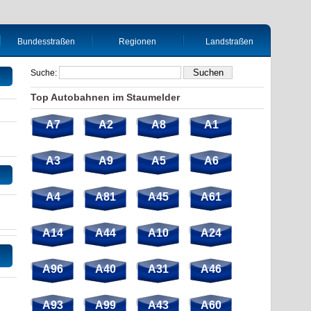
Bundesstraßen
Regionen
Landstraßen
Suche:
Top Autobahnen im Staumelder
A7
A2
A8
A1
A3
A9
A5
A6
A4
A81
A45
A61
A14
A44
A10
A24
A96
A40
A31
A46
A93
A99
A43
A60