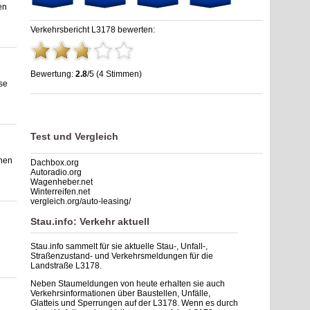
en
Verkehrsbericht L3178 bewerten:
Bewertung:
2.8
/5 (4 Stimmen)
se
Stau L3178: Unfälle, Sperrung & Baustellen | Staumelder
L3178
,
2.8
out of
5
based on
4
ratings
Test und Vergleich
hnen
Dachbox.org
Autoradio.org
Wagenheber.net
Winterreifen.net
vergleich.org/auto-leasing/
Stau.info: Verkehr aktuell
Stau.info sammelt für sie aktuelle Stau-, Unfall-,
Straßenzustand- und Verkehrsmeldungen für die
Landstraße L3178.
Neben Staumeldungen von heute erhalten sie auch
Verkehrsinformationen über Baustellen, Unfälle,
Glatteis und Sperrungen auf der L3178. Wenn es durch