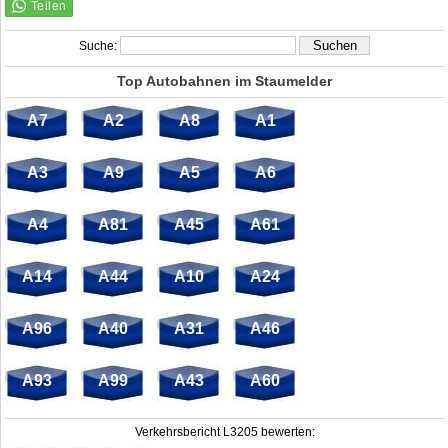
Suche:
Top Autobahnen im Staumelder
A7
A2
A8
A1
A3
A9
A5
A6
A4
A81
A45
A61
A14
A44
A10
A24
A96
A40
A31
A46
A93
A99
A43
A60
Verkehrsbericht L3205 bewerten: