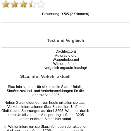
Bewertung:
3.5
/5 (2 Stimmen)
Stau L3205: Unfälle, Sperrung & Baustellen | Staumelder L3205
,
3.5
out of
5
based on
2
ratings
Test und Vergleich
Dachbox.org
Autoradio.org
Wagenheber.net
Winterreifen.net
vergleich.org/auto-leasing/
Stau.info: Verkehr aktuell
Stau.info sammelt für sie aktuelle Stau-, Unfall-,
Straßenzustand- und Verkehrsmeldungen für die
Landstraße L3205.
Neben Staumeldungen von heute erhalten sie auch
Verkehrsinformationen über Baustellen, Unfälle,
Glatteis und Sperrungen auf der L3205. Wenn es durch
einen Unfall zu einer Vollsperrung auf der L3205
kommt erfahren Sie es hier sofort.
Im Winter informiert sie Stau.info neben der aktuellen
Verkehrslage auf der L3205 zudem über aktuelle