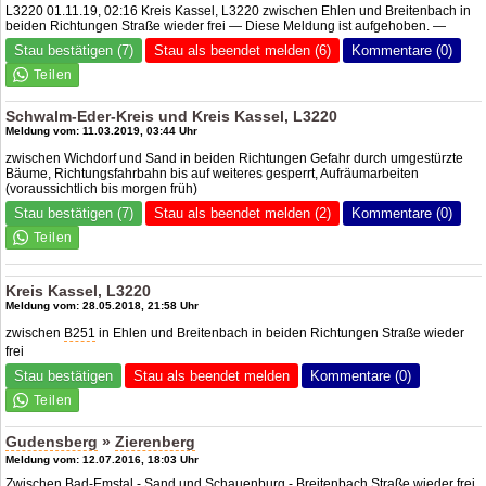
L3220 01.11.19, 02:16 Kreis Kassel, L3220 zwischen Ehlen und Breitenbach in
beiden Richtungen Straße wieder frei — Diese Meldung ist aufgehoben. —
Stau bestätigen (7)
Stau als beendet melden (6)
Kommentare (0)
Schwalm-Eder-Kreis und Kreis Kassel, L3220
Meldung vom: 11.03.2019, 03:44 Uhr
zwischen Wichdorf und Sand in beiden Richtungen Gefahr durch umgestürzte
Bäume, Richtungsfahrbahn bis auf weiteres gesperrt, Aufräumarbeiten
(voraussichtlich bis morgen früh)
Stau bestätigen (7)
Stau als beendet melden (2)
Kommentare (0)
Kreis Kassel, L3220
Meldung vom: 28.05.2018, 21:58 Uhr
zwischen
B251
in Ehlen und Breitenbach in beiden Richtungen Straße wieder
frei
Stau bestätigen
Stau als beendet melden
Kommentare (0)
Gudensberg
»
Zierenberg
Meldung vom: 12.07.2016, 18:03 Uhr
Zwischen Bad-Emstal - Sand und Schauenburg - Breitenbach Straße wieder frei