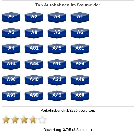
Top Autobahnen im Staumelder
A7
A2
A8
A1
A3
A9
A5
A6
A4
A81
A45
A61
A14
A44
A10
A24
A96
A40
A31
A46
A93
A99
A43
A60
Verkehrsbericht L3220 bewerten:
Bewertung:
3.7
/5 (3 Stimmen)