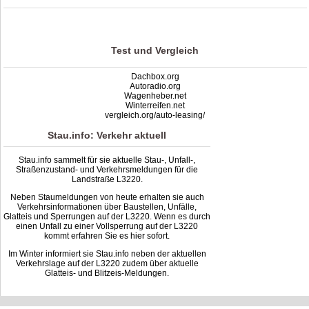
Stau L3220: Unfälle, Sperrung & Baustellen | Staumelder L3220
,
3.7
out of
5
based on
3
ratings
Test und Vergleich
Dachbox.org
Autoradio.org
Wagenheber.net
Winterreifen.net
vergleich.org/auto-leasing/
Stau.info: Verkehr aktuell
Stau.info sammelt für sie aktuelle Stau-, Unfall-,
Straßenzustand- und Verkehrsmeldungen für die
Landstraße L3220.
Neben Staumeldungen von heute erhalten sie auch
Verkehrsinformationen über Baustellen, Unfälle,
Glatteis und Sperrungen auf der L3220. Wenn es durch
einen Unfall zu einer Vollsperrung auf der L3220
kommt erfahren Sie es hier sofort.
Im Winter informiert sie Stau.info neben der aktuellen
Verkehrslage auf der L3220 zudem über aktuelle
Glatteis- und Blitzeis-Meldungen.