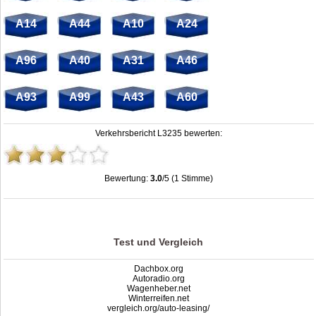
A14
A44
A10
A24
A96
A40
A31
A46
A93
A99
A43
A60
Verkehrsbericht L3235 bewerten:
Bewertung:
3.0
/5 (1 Stimme)
Stau L3235: Unfälle, Sperrung & Baustellen | Staumelder L3235
,
3.0
out of
5
based on
1
ratings
Test und Vergleich
Dachbox.org
Autoradio.org
Wagenheber.net
Winterreifen.net
vergleich.org/auto-leasing/