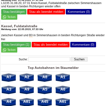
Meldung vom: 31.08.2020, 07:31 Uhr
L3235 31.08.20, 07:31 Kreis Kassel, Fuldatalstraße zwischen Simmershausen
und Kassel in beiden Richtungen wieder offen
Stau bestätigen
Stau als beendet melden
Kommentare (0)
Kassel, Fuldatalstraße
Meldung vom: 22.05.2019, 07:33 Uhr
zwischen Kassel und
B3
in Simmershausen in beiden Richtungen Straße wieder
frei
Stau bestätigen (1)
Stau als beendet melden
Kommentare (0)
Suche:
Top Autobahnen im Staumelder
A7
A2
A8
A1
A3
A9
A5
A6
A4
A81
A45
A61