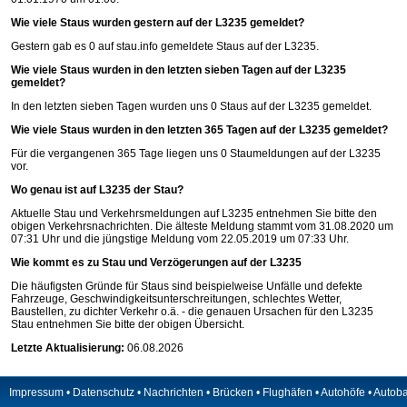
Wie viele Staus wurden gestern auf der L3235 gemeldet?
Gestern gab es 0 auf
stau.info
gemeldete Staus auf der L3235.
Wie viele Staus wurden in den letzten sieben Tagen auf der L3235
gemeldet?
In den letzten sieben Tagen wurden uns 0 Staus auf der L3235 gemeldet.
Wie viele Staus wurden in den letzten 365 Tagen auf der L3235 gemeldet?
Für die vergangenen 365 Tage liegen uns 0 Staumeldungen auf der L3235
vor.
Wo genau ist auf L3235 der Stau?
Aktuelle Stau und Verkehrsmeldungen auf L3235 entnehmen Sie bitte den
obigen Verkehrsnachrichten. Die älteste Meldung stammt vom 31.08.2020 um
07:31 Uhr und die jüngstige Meldung vom 22.05.2019 um 07:33 Uhr.
Wie kommt es zu Stau und Verzögerungen auf der L3235
Die häufigsten Gründe für Staus sind beispielweise Unfälle und defekte
Fahrzeuge, Geschwindigkeitsunterschreitungen, schlechtes Wetter,
Baustellen, zu dichter Verkehr o.ä. - die genauen Ursachen für den L3235
Stau entnehmen Sie bitte der obigen Übersicht.
Letzte Aktualisierung:
06.08.2026
Impressum
•
Datenschutz
•
Nachrichten
•
Brücken
•
Flughäfen
•
Autohöfe
•
Autob