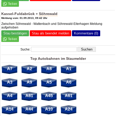
Kassel-Fuldabrück »
Söhrewald
Meldung vom: 01.09.2013, 09:42 Uhr
Zwischen Söhrewald - Wattenbach und Söhrewald-Eiterhagen Meldung
aufgehoben
Stau bestätigen
Stau als beendet melden
Kommentare (0)
Suche:
Top Autobahnen im Staumelder
A7
A2
A8
A1
A3
A9
A5
A6
A4
A81
A45
A61
A14
A44
A10
A24