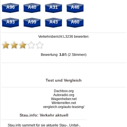
A96
A40
A31
A46
A93
A99
A43
A60
Verkehrsbericht L3236 bewerten:
Bewertung:
3.0
/5 (2 Stimmen)
Stau L3236: Unfälle, Sperrung & Baustellen | Staumelder L3236
,
3.0
out of
5
based on
2
ratings
Test und Vergleich
Dachbox.org
Autoradio.org
Wagenheber.net
Winterreifen.net
vergleich.org/auto-leasing/
Stau.info: Verkehr aktuell
Stau.info sammelt für sie aktuelle Stau-, Unfall-,