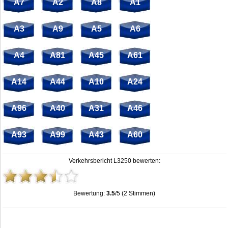
A7
A2
A8
A1
A3
A9
A5
A6
A4
A81
A45
A61
A14
A44
A10
A24
A96
A40
A31
A46
A93
A99
A43
A60
Verkehrsbericht L3250 bewerten:
Bewertung:
3.5
/5 (2 Stimmen)
Stau L3250: Unfälle, Sperrung & Baustellen | Staumelder L3250
,
3.5
out of
5
based on
2
ratings