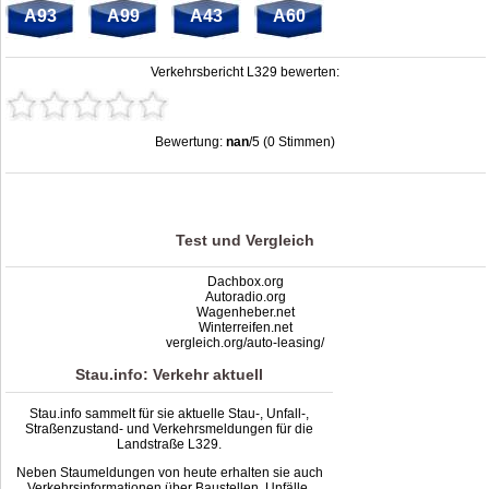
A93
A99
A43
A60
Verkehrsbericht L329 bewerten:
Bewertung:
nan
/5 (0 Stimmen)
Stau L329: Unfälle, Sperrung & Baustellen | Staumelder L329
,
nan
out of
5
based on
0
ratings
Test und Vergleich
Dachbox.org
Autoradio.org
Wagenheber.net
Winterreifen.net
vergleich.org/auto-leasing/
Stau.info: Verkehr aktuell
Stau.info sammelt für sie aktuelle Stau-, Unfall-,
Straßenzustand- und Verkehrsmeldungen für die
Landstraße L329.
Neben Staumeldungen von heute erhalten sie auch
Verkehrsinformationen über Baustellen, Unfälle,