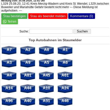
Meldung vom: 25.08.2020, 12:41 Uhr
L329 25.08.20, 12:41 Kreis Merzig-Wadern und Kreis St. Wendel, L329 zwischen
Buweiler und Mariahütte Gefahr besteht nicht mehr — Diese Meldung ist
aufgehoben. —
Stau bestätigen
Stau als beendet melden
Kommentare (0)
Suche:
Top Autobahnen im Staumelder
A7
A2
A8
A1
A3
A9
A5
A6
A4
A81
A45
A61
A14
A44
A10
A24
A96
A40
A31
A46