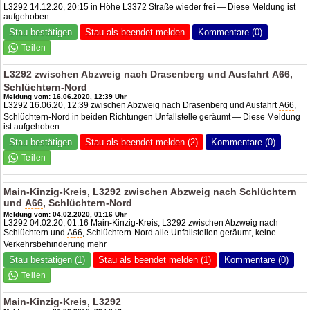
L3292 14.12.20, 20:15 in Höhe L3372 Straße wieder frei — Diese Meldung ist
aufgehoben. —
Stau bestätigen
Stau als beendet melden
Kommentare (0)
L3292 zwischen Abzweig nach Drasenberg und Ausfahrt
A66
,
Schlüchtern-Nord
Meldung vom: 16.06.2020, 12:39 Uhr
L3292 16.06.20, 12:39 zwischen Abzweig nach Drasenberg und Ausfahrt
A66
,
Schlüchtern-Nord in beiden Richtungen Unfallstelle geräumt — Diese Meldung
ist aufgehoben. —
Stau bestätigen
Stau als beendet melden (2)
Kommentare (0)
Main-Kinzig-Kreis, L3292 zwischen Abzweig nach Schlüchtern
und
A66
, Schlüchtern-Nord
Meldung vom: 04.02.2020, 01:16 Uhr
L3292 04.02.20, 01:16 Main-Kinzig-Kreis, L3292 zwischen Abzweig nach
Schlüchtern und
A66
, Schlüchtern-Nord alle Unfallstellen geräumt, keine
Verkehrsbehinderung mehr
Stau bestätigen (1)
Stau als beendet melden (1)
Kommentare (0)
Main-Kinzig-Kreis, L3292