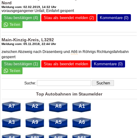
Nord
Meldung vom: 02.02.2019, 14:32 Uhr
vorausgegangener Unfall, Einfahrt gesperrt
Stau bestätigen (4)
Stau als beendet melden (2)
Kommentare (0)
Main-Kinzig-Kreis, L3292
Meldung vom: 05.11.2018, 22:44 Uhr
zwischen Abzweig nach Drasenberg und
A66
in Röhrigs Richtungsfahrbahn
gesperrt
Stau bestätigen (1)
Stau als beendet melden
Kommentare (0)
Suche:
Top Autobahnen im Staumelder
A7
A2
A8
A1
A3
A9
A5
A6