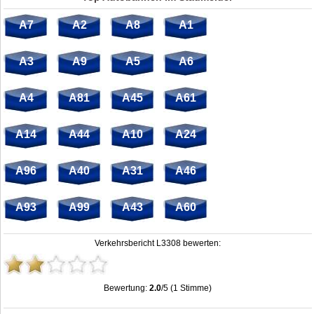
A7
A2
A8
A1
A3
A9
A5
A6
A4
A81
A45
A61
A14
A44
A10
A24
A96
A40
A31
A46
A93
A99
A43
A60
Verkehrsbericht L3308 bewerten:
Bewertung:
2.0
/5 (1 Stimme)
Stau L3308: Unfälle, Sperrung & Baustellen | Staumelder L3308
,
2.0
out of
5