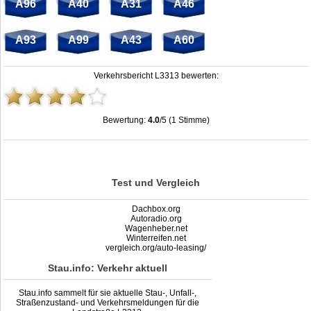
A96
A40
A31
A46
A93
A99
A43
A60
Verkehrsbericht L3313 bewerten:
Bewertung:
4.0
/5 (1 Stimme)
Stau L3313: Unfälle, Sperrung & Baustellen | Staumelder L3313
,
4.0
out of
5
based on
1
ratings
Test und Vergleich
Dachbox.org
Autoradio.org
Wagenheber.net
Winterreifen.net
vergleich.org/auto-leasing/
Stau.info: Verkehr aktuell
Stau.info sammelt für sie aktuelle Stau-, Unfall-,
Straßenzustand- und Verkehrsmeldungen für die