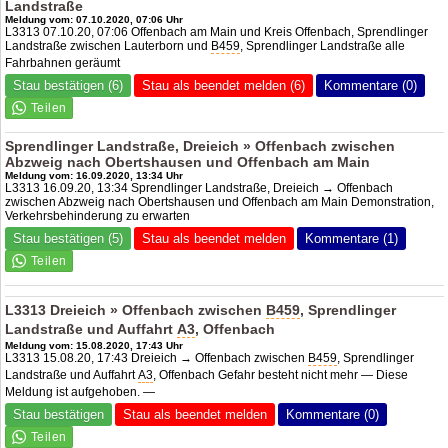
Landstraße
Meldung vom: 07.10.2020, 07:06 Uhr
L3313 07.10.20, 07:06 Offenbach am Main und Kreis Offenbach, Sprendlinger
Landstraße zwischen Lauterborn und
B459
, Sprendlinger Landstraße alle
Fahrbahnen geräumt
Stau bestätigen (6)
Stau als beendet melden (6)
Kommentare (0)
Sprendlinger Landstraße, Dreieich » Offenbach zwischen
Abzweig nach Obertshausen und Offenbach am Main
Meldung vom: 16.09.2020, 13:34 Uhr
L3313 16.09.20, 13:34 Sprendlinger Landstraße, Dreieich → Offenbach
zwischen Abzweig nach Obertshausen und Offenbach am Main Demonstration,
Verkehrsbehinderung zu erwarten
Stau bestätigen (5)
Stau als beendet melden
Kommentare (1)
L3313 Dreieich » Offenbach zwischen
B459
, Sprendlinger
Landstraße und Auffahrt
A3
, Offenbach
Meldung vom: 15.08.2020, 17:43 Uhr
L3313 15.08.20, 17:43 Dreieich → Offenbach zwischen
B459
, Sprendlinger
Landstraße und Auffahrt
A3
, Offenbach Gefahr besteht nicht mehr — Diese
Meldung ist aufgehoben. —
Stau bestätigen
Stau als beendet melden
Kommentare (0)