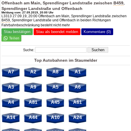
Offenbach am Main, Sprendlinger Landstraße zwischen
B459
,
Sprendlinger Landstraße und Offenbach
Meldung vom: 27.09.2019, 20:00 Uhr
L3313 27.09.19, 20:00 Offenbach am Main, Sprendlinger Landstraße zwischen
B459
, Sprendlinger Landstraße und Offenbach in beiden Richtungen
Fahrbahnbeschränkung besteht nicht mehr
Stau bestätigen
Stau als beendet melden
Kommentare (0)
Suche:
Top Autobahnen im Staumelder
A7
A2
A8
A1
A3
A9
A5
A6
A4
A81
A45
A61
A14
A44
A10
A24