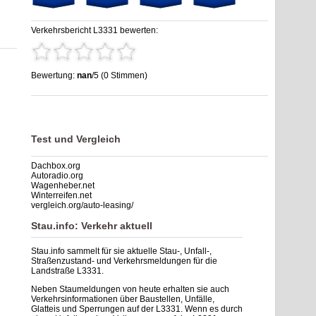
Verkehrsbericht L3331 bewerten:
Bewertung:
nan
/5 (0 Stimmen)
Stau L3331: Unfälle, Sperrung & Baustellen | Staumelder
L3331
,
nan
out of
5
based on
0
ratings
Test und Vergleich
Dachbox.org
Autoradio.org
Wagenheber.net
Winterreifen.net
vergleich.org/auto-leasing/
Stau.info: Verkehr aktuell
Stau.info sammelt für sie aktuelle Stau-, Unfall-,
Straßenzustand- und Verkehrsmeldungen für die
Landstraße L3331.
Neben Staumeldungen von heute erhalten sie auch
Verkehrsinformationen über Baustellen, Unfälle,
Glatteis und Sperrungen auf der L3331. Wenn es durch