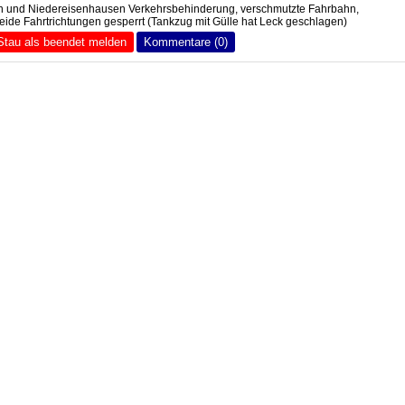
n und Niedereisenhausen Verkehrsbehinderung, verschmutzte Fahrbahn,
eide Fahrtrichtungen gesperrt (Tankzug mit Gülle hat Leck geschlagen)
Stau als beendet melden
Kommentare (0)