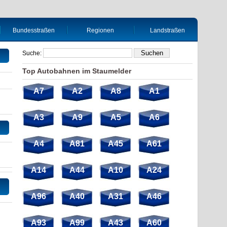
Bundesstraßen
Regionen
Landstraßen
Suche:
Top Autobahnen im Staumelder
A7
A2
A8
A1
A3
A9
A5
A6
A4
A81
A45
A61
A14
A44
A10
A24
A96
A40
A31
A46
A93
A99
A43
A60