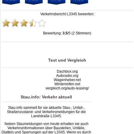
Verkehrsbericht L3345 bewerten:
Bewertung:
3.5
/5 (2 Stimmen)
Stau L3345: Unfälle, Sperrung & Baustellen | Staumelder L3345
,
3.5
out of
5
based on
2
ratings
Test und Vergleich
Dachbox.org
Autoradio.org
Wagenheber.net
Winterreifen.net
vergleich.org/auto-leasing/
Stau.info: Verkehr aktuell
Stau.info sammelt für sie aktuelle Stau-, Unfall-,
Straßenzustand- und Verkehrsmeldungen für die
Landstraße L3345.
Neben Staumeldungen von heute erhalten sie auch
Verkehrsinformationen über Baustellen, Unfälle,
Glatteis und Sperrungen auf der L3345. Wenn es durch