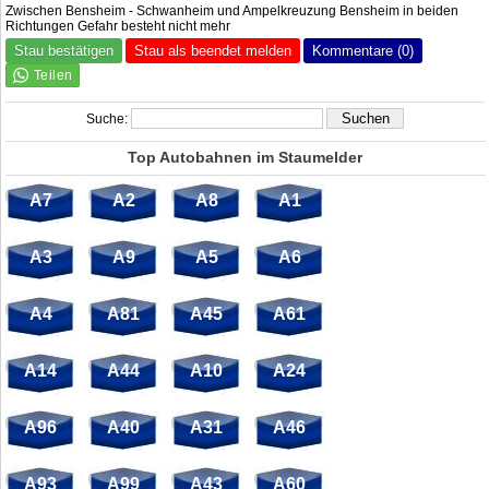
Zwischen Bensheim - Schwanheim und Ampelkreuzung Bensheim in beiden
Richtungen Gefahr besteht nicht mehr
Stau bestätigen
Stau als beendet melden
Kommentare (0)
Suche:
Top Autobahnen im Staumelder
A7
A2
A8
A1
A3
A9
A5
A6
A4
A81
A45
A61
A14
A44
A10
A24
A96
A40
A31
A46
A93
A99
A43
A60