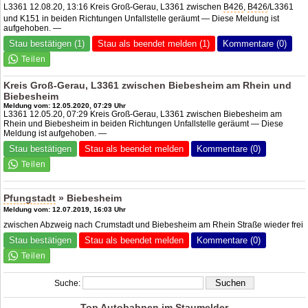
L3361 12.08.20, 13:16 Kreis Groß-Gerau, L3361 zwischen
B426
,
B426
/L3361
und K151 in beiden Richtungen Unfallstelle geräumt — Diese Meldung ist
aufgehoben. —
Stau bestätigen (1)
Stau als beendet melden (1)
Kommentare (0)
Kreis Groß-Gerau, L3361 zwischen Biebesheim am Rhein und
Biebesheim
Meldung vom: 12.05.2020, 07:29 Uhr
L3361 12.05.20, 07:29 Kreis Groß-Gerau, L3361 zwischen Biebesheim am
Rhein und Biebesheim in beiden Richtungen Unfallstelle geräumt — Diese
Meldung ist aufgehoben. —
Stau bestätigen
Stau als beendet melden
Kommentare (0)
Pfungstadt
» Biebesheim
Meldung vom: 12.07.2019, 16:03 Uhr
zwischen Abzweig nach Crumstadt und Biebesheim am Rhein Straße wieder frei
Stau bestätigen
Stau als beendet melden
Kommentare (0)
Suche:
Top Autobahnen im Staumelder