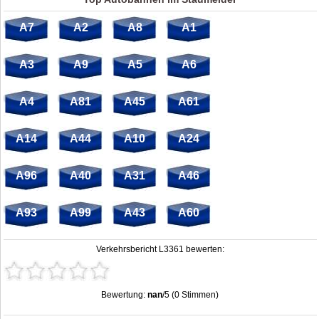
A7
A2
A8
A1
A3
A9
A5
A6
A4
A81
A45
A61
A14
A44
A10
A24
A96
A40
A31
A46
A93
A99
A43
A60
Verkehrsbericht L3361 bewerten:
Bewertung:
nan
/5 (0 Stimmen)
Stau L3361: Unfälle, Sperrung & Baustellen | Staumelder L3361
,
nan
out of
5