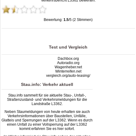
Verkehrsbericht L3362 bewerten:
Bewertung:
1.5
/5 (2 Stimmen)
Stau L3362: Unfälle, Sperrung & Baustellen | Staumelder L3362
,
1.5
out of
5
based on
2
ratings
Test und Vergleich
Dachbox.org
Autoradio.org
Wagenheber.net
Winterreifen.net
vergleich.org/auto-leasing/
Stau.info: Verkehr aktuell
Stau.info sammelt für sie aktuelle Stau-, Unfall-,
Straßenzustand- und Verkehrsmeldungen für die
Landstraße L3362.
Neben Staumeldungen von heute erhalten sie auch
Verkehrsinformationen über Baustellen, Unfälle,
Glatteis und Sperrungen auf der L3362. Wenn es durch
einen Unfall zu einer Vollsperrung auf der L3362
kommt erfahren Sie es hier sofort.