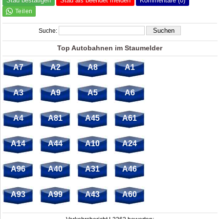
Stau bestätigen
Stau als beendet melden
Kommentare (0)
Suche:
Top Autobahnen im Staumelder
A7
A2
A8
A1
A3
A9
A5
A6
A4
A81
A45
A61
A14
A44
A10
A24
A96
A40
A31
A46
A93
A99
A43
A60