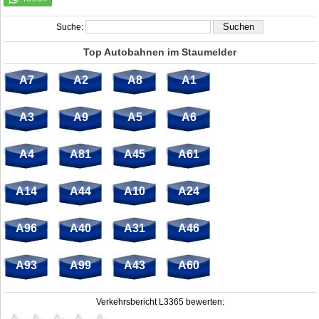
Suche:
Top Autobahnen im Staumelder
A7
A2
A8
A1
A3
A9
A5
A6
A4
A81
A45
A61
A14
A44
A10
A24
A96
A40
A31
A46
A93
A99
A43
A60
Verkehrsbericht L3365 bewerten: