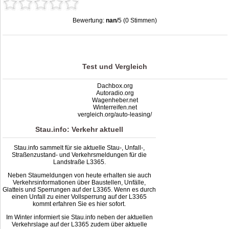
Bewertung:
nan
/5 (0 Stimmen)
Stau L3365: Unfälle, Sperrung & Baustellen | Staumelder L3365
,
nan
out of
5
based on
0
ratings
Test und Vergleich
Dachbox.org
Autoradio.org
Wagenheber.net
Winterreifen.net
vergleich.org/auto-leasing/
Stau.info: Verkehr aktuell
Stau.info sammelt für sie aktuelle Stau-, Unfall-,
Straßenzustand- und Verkehrsmeldungen für die
Landstraße L3365.
Neben Staumeldungen von heute erhalten sie auch
Verkehrsinformationen über Baustellen, Unfälle,
Glatteis und Sperrungen auf der L3365. Wenn es durch
einen Unfall zu einer Vollsperrung auf der L3365
kommt erfahren Sie es hier sofort.
Im Winter informiert sie Stau.info neben der aktuellen
Verkehrslage auf der L3365 zudem über aktuelle