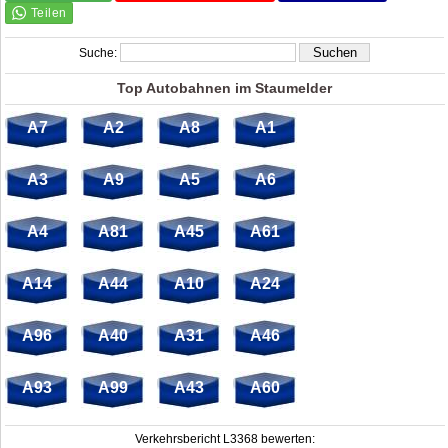
Suche:
Top Autobahnen im Staumelder
A7
A2
A8
A1
A3
A9
A5
A6
A4
A81
A45
A61
A14
A44
A10
A24
A96
A40
A31
A46
A93
A99
A43
A60
Verkehrsbericht L3368 bewerten: