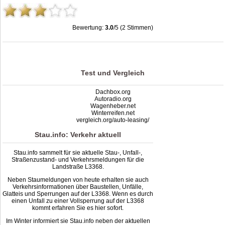
Bewertung:
3.0
/5 (2 Stimmen)
Stau L3368: Unfälle, Sperrung & Baustellen | Staumelder L3368
,
3.0
out of
5
based on
2
ratings
Test und Vergleich
Dachbox.org
Autoradio.org
Wagenheber.net
Winterreifen.net
vergleich.org/auto-leasing/
Stau.info: Verkehr aktuell
Stau.info sammelt für sie aktuelle Stau-, Unfall-,
Straßenzustand- und Verkehrsmeldungen für die
Landstraße L3368.
Neben Staumeldungen von heute erhalten sie auch
Verkehrsinformationen über Baustellen, Unfälle,
Glatteis und Sperrungen auf der L3368. Wenn es durch
einen Unfall zu einer Vollsperrung auf der L3368
kommt erfahren Sie es hier sofort.
Im Winter informiert sie Stau.info neben der aktuellen