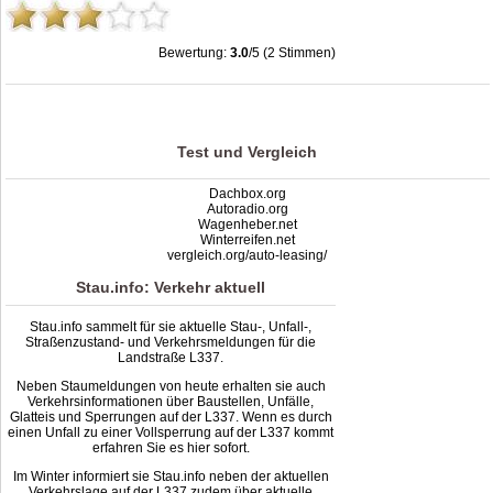
Bewertung:
3.0
/5 (2 Stimmen)
Stau L337: Unfälle, Sperrung & Baustellen | Staumelder L337
,
3.0
out of
5
based
on
2
ratings
Test und Vergleich
Dachbox.org
Autoradio.org
Wagenheber.net
Winterreifen.net
vergleich.org/auto-leasing/
Stau.info: Verkehr aktuell
Stau.info sammelt für sie aktuelle Stau-, Unfall-,
Straßenzustand- und Verkehrsmeldungen für die
Landstraße L337.
Neben Staumeldungen von heute erhalten sie auch
Verkehrsinformationen über Baustellen, Unfälle,
Glatteis und Sperrungen auf der L337. Wenn es durch
einen Unfall zu einer Vollsperrung auf der L337 kommt
erfahren Sie es hier sofort.
Im Winter informiert sie Stau.info neben der aktuellen
Verkehrslage auf der L337 zudem über aktuelle