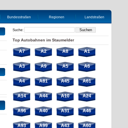
Bundesstraßen
Regionen
Landstraßen
Suche:
Top Autobahnen im Staumelder
A7
A2
A8
A1
A3
A9
A5
A6
A4
A81
A45
A61
A14
A44
A10
A24
A96
A40
A31
A46
A93
A99
A43
A60