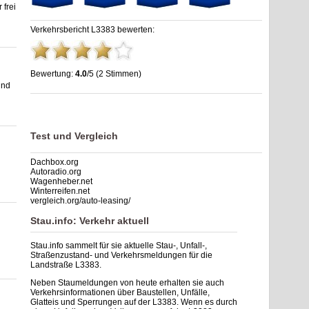
frei
Verkehrsbericht L3383 bewerten:
Bewertung:
4.0
/5 (2 Stimmen)
und
Stau L3383: Unfälle, Sperrung & Baustellen | Staumelder
L3383
,
4.0
out of
5
based on
2
ratings
Test und Vergleich
Dachbox.org
Autoradio.org
Wagenheber.net
Winterreifen.net
vergleich.org/auto-leasing/
Stau.info: Verkehr aktuell
Stau.info sammelt für sie aktuelle Stau-, Unfall-,
Straßenzustand- und Verkehrsmeldungen für die
Landstraße L3383.
Neben Staumeldungen von heute erhalten sie auch
Verkehrsinformationen über Baustellen, Unfälle,
Glatteis und Sperrungen auf der L3383. Wenn es durch