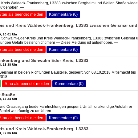
1 Kreis Waldeck-Frankenberg, L3383 zwischen Bergheim und Wellen Straße wieder 
aufgehoben. —
Stau als beendet melden
Kommentare (0)
is und Kreis Waldeck-Frankenberg, L3383 zwischen Geismar und
, 20:01 Uhr
1 Schwalm-Eder-Kreis und Kreis Waldeck-Frankenberg, L3383 zwischen Geismar 
tungen Gefahr besteht nicht mehr — Diese Meldung ist aufgehoben. —
Stau als beendet melden
Kommentare (0)
ankenberg und Schwalm-Eder-Kreis, L3383
, 13:38 Uhr
eismar in beiden Richtungen Baustelle, gesperrt, von 08.10.2018 Mitternacht bis
.2018
Stau als beendet melden
Kommentare (0)
 Straße
, 17:24 Uhr
nd Ortsausgang beide Fahrtrichtungen gesperrt, Unfall, ortskundige Autofahrer
Gebiet weiträumig zu umfahren
Stau als beendet melden
Kommentare (0)
is und Kreis Waldeck-Frankenberg, L3383
, 07:55 Uhr