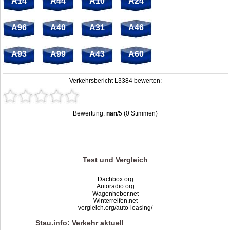
A14
A44
A10
A24
A96
A40
A31
A46
A93
A99
A43
A60
Verkehrsbericht L3384 bewerten:
Bewertung:
nan
/5 (0 Stimmen)
Stau L3384: Unfälle, Sperrung & Baustellen | Staumelder L3384
,
nan
out of
5
based on
0
ratings
Test und Vergleich
Dachbox.org
Autoradio.org
Wagenheber.net
Winterreifen.net
vergleich.org/auto-leasing/
Stau.info: Verkehr aktuell