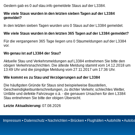
Gestern gab es 0 auf
stau.info
gemeldete Staus auf der L3384.
Wie viele Staus wurden in den letzten sieben Tagen auf der L3384
gemeldet?
In den letzten sieben Tagen wurden uns 0 Staus auf der L3384 gemeldet.
Wie viele Staus wurden in den letzten 365 Tagen auf der L3384 gemeldet?
Für die vergangenen 365 Tage liegen uns 0 Staumeldungen auf der L3384
vor.
Wo genau ist auf L3384 der Stau?
Aktuelle Stau und Verkehrsmeldungen auf L3384 entnehmen Sie bitte den
obigen Verkehrsnachrichten. Die älteste Meldung stammt vom 14.12.2018 um
13:49 Uhr und die jüngstige Meldung vom 27.11.2017 um 17:36 Uhr.
Wie kommt es zu Stau und Verzögerungen auf der L3384
Die häufigsten Gründe für Staus sind beispielweise Baustellen,
Geschwindigkeitsunterschreitungen, zu dichter Verkehr, schlechtes Wetter,
Unfälle und defekte Fahrzeuge o.ä. - die genauen Ursachen für den L3384
Stau entnehmen Sie bitte der obigen Übersicht.
Letzte Aktualisierung:
07.08.2026
Impressum
•
Datenschutz
•
Nachrichten
•
Brücken
•
Flughäfen
•
Autohöfe
•
Autob