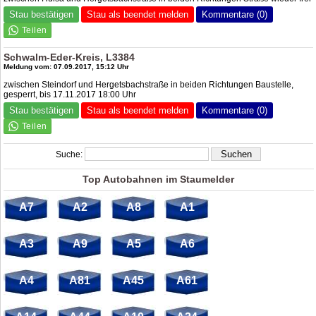
Stau bestätigen
Stau als beendet melden
Kommentare (0)
Schwalm-Eder-Kreis, L3384
Meldung vom: 07.09.2017, 15:12 Uhr
zwischen Steindorf und Hergetsbachstraße in beiden Richtungen Baustelle,
gesperrt, bis 17.11.2017 18:00 Uhr
Stau bestätigen
Stau als beendet melden
Kommentare (0)
Suche:
Top Autobahnen im Staumelder
A7
A2
A8
A1
A3
A9
A5
A6
A4
A81
A45
A61