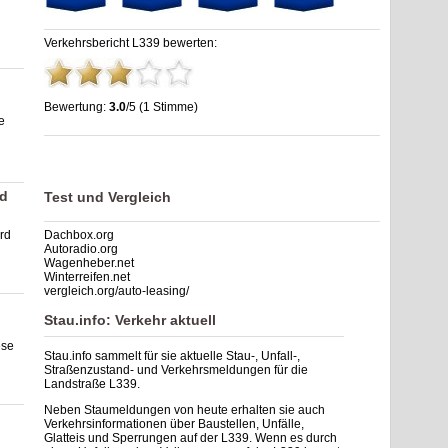
Verkehrsbericht L339 bewerten:
Bewertung:
3.0
/5 (1 Stimme)
e
Stau L339: Unfälle, Sperrung & Baustellen | Staumelder L339
,
3.0
out of
5
based on
1
ratings
rd
Test und Vergleich
rd
Dachbox.org
Autoradio.org
Wagenheber.net
Winterreifen.net
vergleich.org/auto-leasing/
Stau.info: Verkehr aktuell
ese
Stau.info sammelt für sie aktuelle Stau-, Unfall-,
Straßenzustand- und Verkehrsmeldungen für die
Landstraße L339.
Neben Staumeldungen von heute erhalten sie auch
Verkehrsinformationen über Baustellen, Unfälle,
Glatteis und Sperrungen auf der L339. Wenn es durch