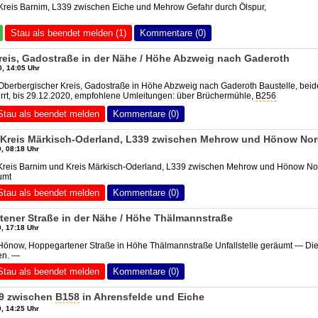
Kreis Barnim, L339 zwischen Eiche und Mehrow Gefahr durch Ölspur,
Stau als beendet melden (1)
Kommentare (0)
reis, Gadostraße in der Nähe / Höhe Abzweig nach Gaderoth
, 14:05 Uhr
Oberbergischer Kreis, Gadostraße in Höhe Abzweig nach Gaderoth Baustelle, beid
rrt, bis 29.12.2020, empfohlene Umleitungen: über Brüchermühle,
B256
Stau als beendet melden
Kommentare (0)
 Kreis Märkisch-Oderland, L339 zwischen Mehrow und Hönow No
, 08:18 Uhr
 Kreis Barnim und Kreis Märkisch-Oderland, L339 zwischen Mehrow und Hönow No
umt
Stau als beendet melden
Kommentare (0)
ener Straße in der Nähe / Höhe Thälmannstraße
, 17:18 Uhr
 Hönow, Hoppegartener Straße in Höhe Thälmannstraße Unfallstelle geräumt — Di
en. —
Stau als beendet melden
Kommentare (0)
39 zwischen
B158
in Ahrensfelde und Eiche
, 14:25 Uhr