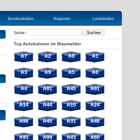
Bundesstraßen
Regionen
Landstraßen
Suche:
Top Autobahnen im Staumelder
A7
A2
A8
A1
A3
A9
A5
A6
A4
A81
A45
A61
A14
A44
A10
A24
A96
A40
A31
A46
A93
A99
A43
A60