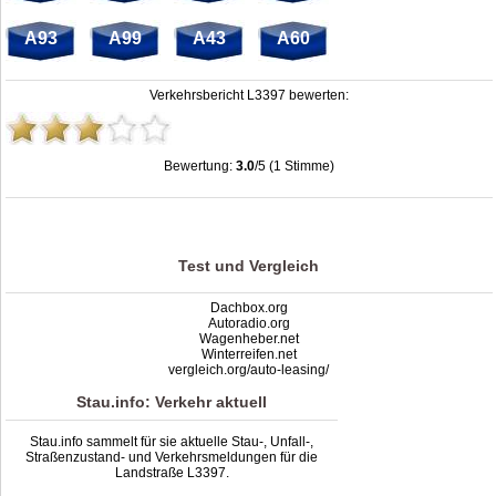
A93
A99
A43
A60
Verkehrsbericht L3397 bewerten:
Bewertung:
3.0
/5 (1 Stimme)
Stau L3397: Unfälle, Sperrung & Baustellen | Staumelder L3397
,
3.0
out of
5
based on
1
ratings
Test und Vergleich
Dachbox.org
Autoradio.org
Wagenheber.net
Winterreifen.net
vergleich.org/auto-leasing/
Stau.info: Verkehr aktuell
Stau.info sammelt für sie aktuelle Stau-, Unfall-,
Straßenzustand- und Verkehrsmeldungen für die
Landstraße L3397.