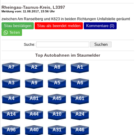
Rheingau-Taunus-Kreis, L3397
Meldung vom: 11.08.2017, 15:56 Uhr
zwischen Am Ranselberg und K623 in beiden Richtungen Unfallstelle geräumt
Stau bestätigen
Stau als beendet melden
Kommentare (0)
Suche:
Top Autobahnen im Staumelder
A7
A2
A8
A1
A3
A9
A5
A6
A4
A81
A45
A61
A14
A44
A10
A24
A96
A40
A31
A46