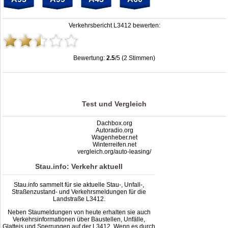
Verkehrsbericht L3412 bewerten:
Bewertung:
2.5
/5 (2 Stimmen)
Stau L3412: Unfälle, Sperrung & Baustellen | Staumelder L3412
,
2.5
out of
5
based on
2
ratings
Test und Vergleich
Dachbox.org
Autoradio.org
Wagenheber.net
Winterreifen.net
vergleich.org/auto-leasing/
Stau.info: Verkehr aktuell
Stau.info sammelt für sie aktuelle Stau-, Unfall-,
Straßenzustand- und Verkehrsmeldungen für die
Landstraße L3412.
Neben Staumeldungen von heute erhalten sie auch
Verkehrsinformationen über Baustellen, Unfälle,
Glatteis und Sperrungen auf der L3412. Wenn es durch