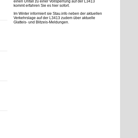
einen Unfall zu einer Vollsperrung auf der L3413
kommt erfahren Sie es hier sofort.
Im Winter informiert sie Stau.info neben der aktuellen
Verkehrslage auf der L3413 zudem über aktuelle
Glatteis- und Blitzeis-Meldungen.