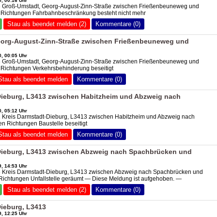
, 00:16 Uhr
6 Groß-Umstadt, Georg-August-Zinn-Straße zwischen Frießenbeuneweg und
n Richtungen Fahrbahnbeschränkung besteht nicht mehr
Stau als beendet melden (2)
Kommentare (0)
eorg-August-Zinn-Straße zwischen Frießenbeuneweg und
, 00:05 Uhr
5 Groß-Umstadt, Georg-August-Zinn-Straße zwischen Frießenbeuneweg und
 Richtungen Verkehrsbehinderung beseitigt
Stau als beendet melden
Kommentare (0)
Dieburg, L3413 zwischen Habitzheim und Abzweig nach
, 05:12 Uhr
2 Kreis Darmstadt-Dieburg, L3413 zwischen Habitzheim und Abzweig nach
n Richtungen Baustelle beseitigt
Stau als beendet melden
Kommentare (0)
Dieburg, L3413 zwischen Abzweig nach Spachbrücken und
, 14:53 Uhr
3 Kreis Darmstadt-Dieburg, L3413 zwischen Abzweig nach Spachbrücken und
Richtungen Unfallstelle geräumt — Diese Meldung ist aufgehoben. —
Stau als beendet melden (2)
Kommentare (0)
Dieburg, L3413
, 12:25 Uhr