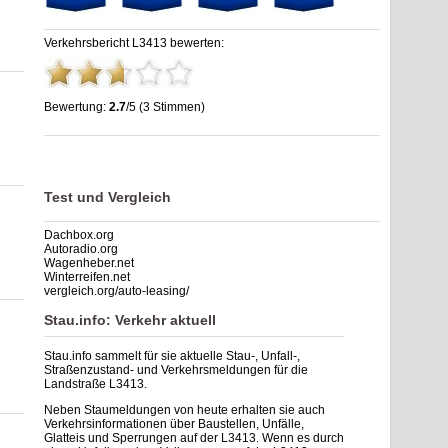
Verkehrsbericht L3413 bewerten:
Bewertung:
2.7
/5 (3 Stimmen)
Stau L3413: Unfälle, Sperrung & Baustellen | Staumelder
L3413
,
2.7
out of
5
based on
3
ratings
Test und Vergleich
Dachbox.org
Autoradio.org
Wagenheber.net
Winterreifen.net
vergleich.org/auto-leasing/
Stau.info: Verkehr aktuell
Stau.info sammelt für sie aktuelle Stau-, Unfall-,
Straßenzustand- und Verkehrsmeldungen für die
Landstraße L3413.
Neben Staumeldungen von heute erhalten sie auch
Verkehrsinformationen über Baustellen, Unfälle,
Glatteis und Sperrungen auf der L3413. Wenn es durch