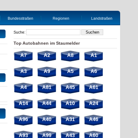
Bundesstraßen
Regionen
Landstraßen
Suche:
Top Autobahnen im Staumelder
A7
A2
A8
A1
A3
A9
A5
A6
A4
A81
A45
A61
A14
A44
A10
A24
A96
A40
A31
A46
A93
A99
A43
A60