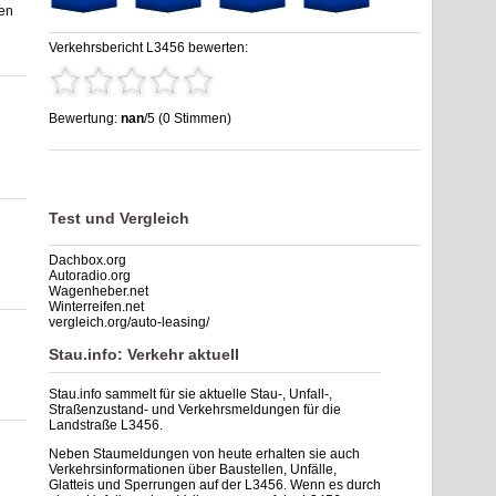
en
Verkehrsbericht L3456 bewerten:
Bewertung:
nan
/5 (0 Stimmen)
Stau L3456: Unfälle, Sperrung & Baustellen | Staumelder
L3456
,
nan
out of
5
based on
0
ratings
Test und Vergleich
Dachbox.org
Autoradio.org
Wagenheber.net
Winterreifen.net
vergleich.org/auto-leasing/
Stau.info: Verkehr aktuell
Stau.info sammelt für sie aktuelle Stau-, Unfall-,
Straßenzustand- und Verkehrsmeldungen für die
Landstraße L3456.
Neben Staumeldungen von heute erhalten sie auch
Verkehrsinformationen über Baustellen, Unfälle,
Glatteis und Sperrungen auf der L3456. Wenn es durch