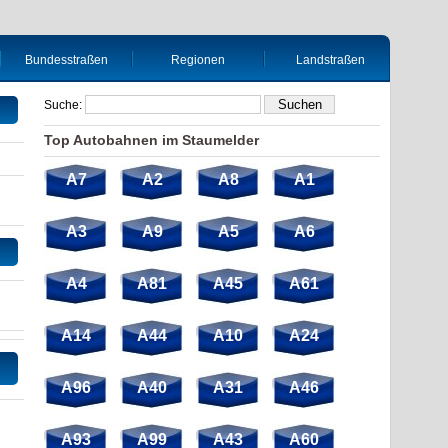
Bundesstraßen
Regionen
Landstraßen
Suche:
Top Autobahnen im Staumelder
A7
A2
A8
A1
A3
A9
A5
A6
A4
A81
A45
A61
A14
A44
A10
A24
A96
A40
A31
A46
A93
A99
A43
A60