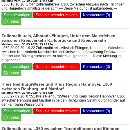
Meldung vom: 10.10.2020, 17:47 Uhr
L360 10.10.20, 17:47 Zollernalbkreis, L360 zwischen Abzweig nach Trillfingen
und Haigerloch Unfallstelle geräumt — Diese Meldung ist aufgehoben. —
Stau bestätigen
Stau als beendet melden
Kommentare (0)
Zollernalbkreis, Albstadt-Ebingen, Unter dem Malesfelsen
zwischen Kreisverkehr Karlsbrücke und Kreisverkehr
Meldung vom: 30.09.2020, 19:22 Uhr
L360 30.09.20, 19:22 Zollernalbkreis, Albstadt-Ebingen, Unter dem Malesfelsen
zwischen Kreisverkehr Karlsbrücke und Kreisverkehr Anweisung für Anwohner,
Fenster und Türen geschlossen zu halten, aufgehoben — Diese Meldung ist
aufgehoben. —
Stau bestätigen
Stau als beendet melden
Kommentare (0)
Kreis Nienburg/Weser und Kreis Region Hannover, L360
zwischen Rehburg und Mardorf
Meldung vom: 27.09.2020, 07:51 Uhr
L360 27.09.20, 07:51 Kreis Nienburg/Weser und Kreis Region Hannover, L360
zwischen Rehburg und Mardorf in beiden Richtungen Gefahr durch Rinder auf
der Fahrbahn Wasserbüffel
Stau bestätigen
Stau als beendet melden
Kommentare (0)
Zollernalbkreis, L360 zwischen Truchtelfingen und Ebingen