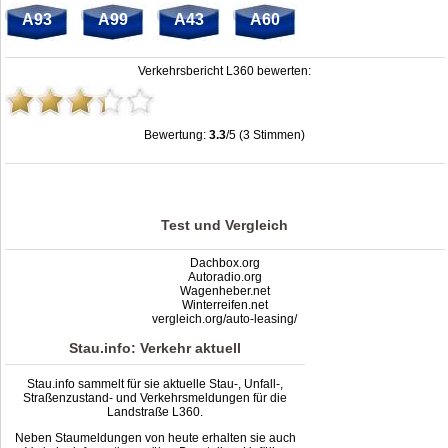
A93
A99
A43
A60
Verkehrsbericht L360 bewerten:
Bewertung:
3.3
/5 (3 Stimmen)
Stau L360: Unfälle, Sperrung & Baustellen | Staumelder L360
,
3.3
out of
5
based
on
3
ratings
Test und Vergleich
Dachbox.org
Autoradio.org
Wagenheber.net
Winterreifen.net
vergleich.org/auto-leasing/
Stau.info: Verkehr aktuell
Stau.info sammelt für sie aktuelle Stau-, Unfall-,
Straßenzustand- und Verkehrsmeldungen für die
Landstraße L360.
Neben Staumeldungen von heute erhalten sie auch