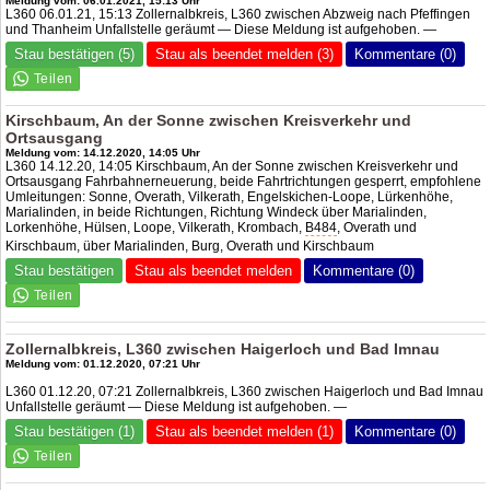
Meldung vom: 06.01.2021, 15:13 Uhr
L360 06.01.21, 15:13 Zollernalbkreis, L360 zwischen Abzweig nach Pfeffingen
und Thanheim Unfallstelle geräumt — Diese Meldung ist aufgehoben. —
Stau bestätigen (5)
Stau als beendet melden (3)
Kommentare (0)
Kirschbaum, An der Sonne zwischen Kreisverkehr und
Ortsausgang
Meldung vom: 14.12.2020, 14:05 Uhr
L360 14.12.20, 14:05 Kirschbaum, An der Sonne zwischen Kreisverkehr und
Ortsausgang Fahrbahnerneuerung, beide Fahrtrichtungen gesperrt, empfohlene
Umleitungen: Sonne, Overath, Vilkerath, Engelskichen-Loope, Lürkenhöhe,
Marialinden, in beide Richtungen, Richtung Windeck über Marialinden,
Lorkenhöhe, Hülsen, Loope, Vilkerath, Krombach,
B484
, Overath und
Kirschbaum, über Marialinden, Burg, Overath und Kirschbaum
Stau bestätigen
Stau als beendet melden
Kommentare (0)
Zollernalbkreis, L360 zwischen Haigerloch und Bad Imnau
Meldung vom: 01.12.2020, 07:21 Uhr
L360 01.12.20, 07:21 Zollernalbkreis, L360 zwischen Haigerloch und Bad Imnau
Unfallstelle geräumt — Diese Meldung ist aufgehoben. —
Stau bestätigen (1)
Stau als beendet melden (1)
Kommentare (0)