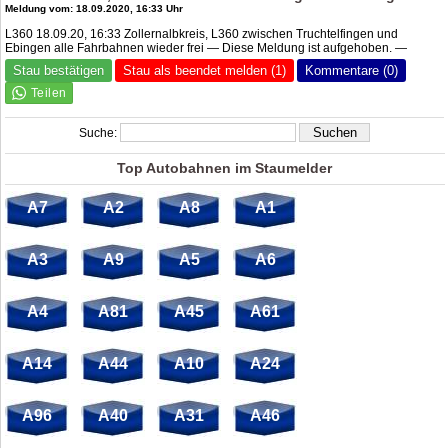
Meldung vom: 18.09.2020, 16:33 Uhr
L360 18.09.20, 16:33 Zollernalbkreis, L360 zwischen Truchtelfingen und
Ebingen alle Fahrbahnen wieder frei — Diese Meldung ist aufgehoben. —
Stau bestätigen
Stau als beendet melden (1)
Kommentare (0)
Suche:
Top Autobahnen im Staumelder
A7
A2
A8
A1
A3
A9
A5
A6
A4
A81
A45
A61
A14
A44
A10
A24
A96
A40
A31
A46