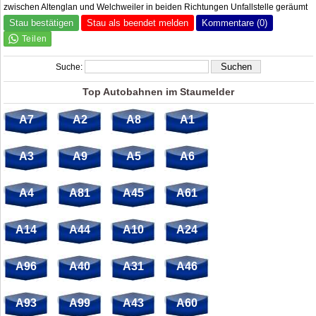
zwischen Altenglan und Welchweiler in beiden Richtungen Unfallstelle geräumt
Stau bestätigen
Stau als beendet melden
Kommentare (0)
Suche:
Top Autobahnen im Staumelder
A7
A2
A8
A1
A3
A9
A5
A6
A4
A81
A45
A61
A14
A44
A10
A24
A96
A40
A31
A46
A93
A99
A43
A60