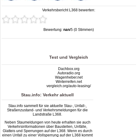
Verkehrsbericht L368 bewerten:
Bewertung:
nan
/5 (0 Stimmen)
Stau L368: Unfälle, Sperrung & Baustellen | Staumelder L368
,
nan
out of
5
based on
0
ratings
Test und Vergleich
Dachbox.org
Autoradio.org
Wagenheber.net
Winterreifen.net
vergleich.org/auto-leasing/
Stau.info: Verkehr aktuell
Stau.info sammelt für sie aktuelle Stau-, Unfall-,
Straßenzustand- und Verkehrsmeldungen für die
Landstraße L368.
Neben Staumeldungen von heute erhalten sie auch
Verkehrsinformationen über Baustellen, Unfälle,
Glatteis und Sperrungen auf der L368. Wenn es durch
einen Unfall zu einer Vollsperrung auf der L368 kommt