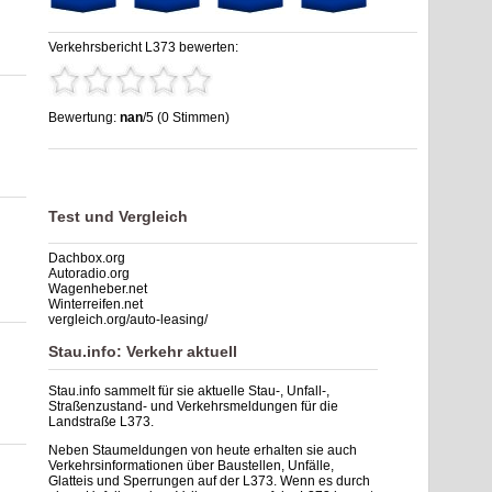
Verkehrsbericht L373 bewerten:
Bewertung:
nan
/5 (0 Stimmen)
Stau L373: Unfälle, Sperrung & Baustellen | Staumelder L373
,
nan
out of
5
based on
0
ratings
Test und Vergleich
Dachbox.org
Autoradio.org
Wagenheber.net
Winterreifen.net
vergleich.org/auto-leasing/
Stau.info: Verkehr aktuell
Stau.info sammelt für sie aktuelle Stau-, Unfall-,
Straßenzustand- und Verkehrsmeldungen für die
Landstraße L373.
Neben Staumeldungen von heute erhalten sie auch
Verkehrsinformationen über Baustellen, Unfälle,
Glatteis und Sperrungen auf der L373. Wenn es durch