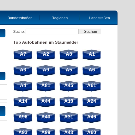
Bundesstraßen
Regionen
Landstraßen
Suche:
Top Autobahnen im Staumelder
A7
A2
A8
A1
A3
A9
A5
A6
A4
A81
A45
A61
A14
A44
A10
A24
A96
A40
A31
A46
A93
A99
A43
A60