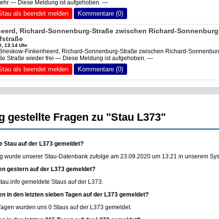
 mehr — Diese Meldung ist aufgehoben. —
Stau als beendet melden
Kommentare (0)
eerd, Richard-Sonnenburg-Straße zwischen Richard-Sonnenburg
fstraße
, 13:14 Uhr
 Brieskow-Finkenheerd, Richard-Sonnenburg-Straße zwischen Richard-Sonnenbur
e Straße wieder frei — Diese Meldung ist aufgehoben. —
Stau als beendet melden
Kommentare (0)
g gestellte Fragen zu "Stau L373"
e Stau auf der L373 gemeldet?
g wurde unserer Stau-Datenbank zufolge am 23.09.2020 um 13:21 in unserem Syste
en gestern auf der L373 gemeldet?
stau.info
gemeldete Staus auf der L373.
en in den letzten sieben Tagen auf der L373 gemeldet?
 Tagen wurden uns 0 Staus auf der L373 gemeldet.