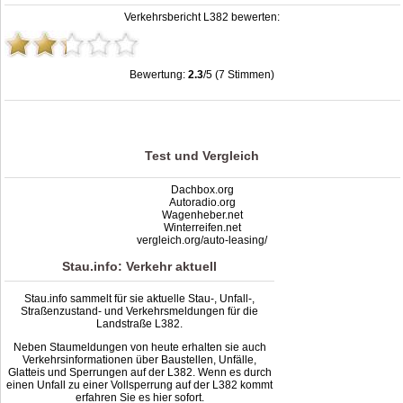
Verkehrsbericht L382 bewerten:
Bewertung:
2.3
/5 (7 Stimmen)
Stau L382: Unfälle, Sperrung & Baustellen | Staumelder L382
,
2.3
out of
5
based
on
7
ratings
Test und Vergleich
Dachbox.org
Autoradio.org
Wagenheber.net
Winterreifen.net
vergleich.org/auto-leasing/
Stau.info: Verkehr aktuell
Stau.info sammelt für sie aktuelle Stau-, Unfall-,
Straßenzustand- und Verkehrsmeldungen für die
Landstraße L382.
Neben Staumeldungen von heute erhalten sie auch
Verkehrsinformationen über Baustellen, Unfälle,
Glatteis und Sperrungen auf der L382. Wenn es durch
einen Unfall zu einer Vollsperrung auf der L382 kommt
erfahren Sie es hier sofort.