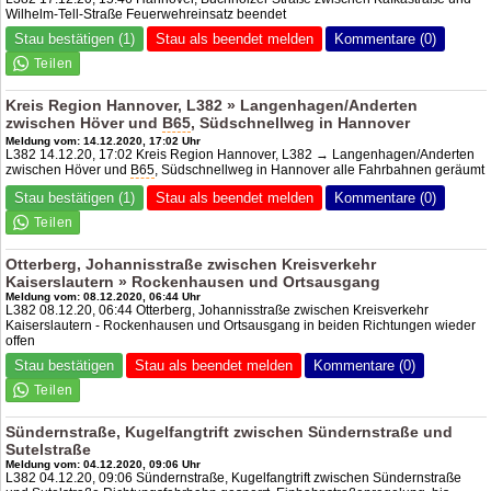
Wilhelm-Tell-Straße Feuerwehreinsatz beendet
Stau bestätigen (1)
Stau als beendet melden
Kommentare (0)
Kreis Region Hannover, L382 » Langenhagen/Anderten
zwischen Höver und
B65
, Südschnellweg in Hannover
Meldung vom: 14.12.2020, 17:02 Uhr
L382 14.12.20, 17:02 Kreis Region Hannover, L382 → Langenhagen/Anderten
zwischen Höver und
B65
, Südschnellweg in Hannover alle Fahrbahnen geräumt
Stau bestätigen (1)
Stau als beendet melden
Kommentare (0)
Otterberg, Johannisstraße zwischen Kreisverkehr
Kaiserslautern » Rockenhausen und Ortsausgang
Meldung vom: 08.12.2020, 06:44 Uhr
L382 08.12.20, 06:44 Otterberg, Johannisstraße zwischen Kreisverkehr
Kaiserslautern - Rockenhausen und Ortsausgang in beiden Richtungen wieder
offen
Stau bestätigen
Stau als beendet melden
Kommentare (0)
Sündernstraße, Kugelfangtrift zwischen Sündernstraße und
Sutelstraße
Meldung vom: 04.12.2020, 09:06 Uhr
L382 04.12.20, 09:06 Sündernstraße, Kugelfangtrift zwischen Sündernstraße