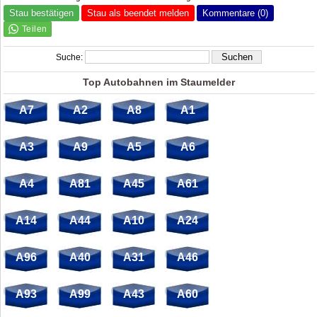
Stau bestätigen
Stau als beendet melden
Kommentare (0)
Suche:
Top Autobahnen im Staumelder
A7
A2
A8
A1
A3
A9
A5
A6
A4
A81
A45
A61
A14
A44
A10
A24
A96
A40
A31
A46
A93
A99
A43
A60