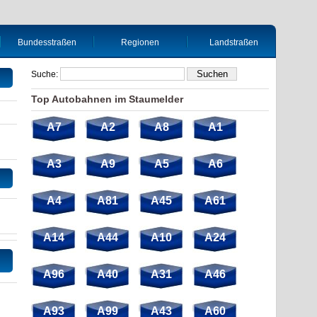
Bundesstraßen
Regionen
Landstraßen
Suche:
Top Autobahnen im Staumelder
A7
A2
A8
A1
A3
A9
A5
A6
A4
A81
A45
A61
A14
A44
A10
A24
A96
A40
A31
A46
A93
A99
A43
A60