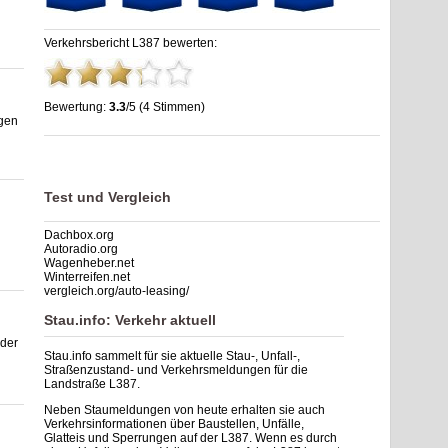
Verkehrsbericht L387 bewerten:
Bewertung:
3.3
/5 (4 Stimmen)
ngen
Stau L387: Unfälle, Sperrung & Baustellen | Staumelder L387
,
3.3
out of
5
based on
4
ratings
Test und Vergleich
Dachbox.org
Autoradio.org
Wagenheber.net
Winterreifen.net
vergleich.org/auto-leasing/
Stau.info: Verkehr aktuell
eder
Stau.info sammelt für sie aktuelle Stau-, Unfall-,
Straßenzustand- und Verkehrsmeldungen für die
Landstraße L387.
Neben Staumeldungen von heute erhalten sie auch
Verkehrsinformationen über Baustellen, Unfälle,
Glatteis und Sperrungen auf der L387. Wenn es durch