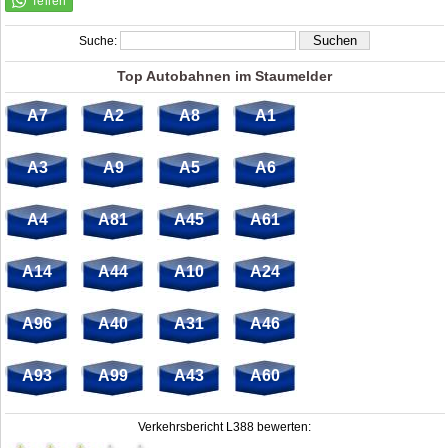
Suche:
Top Autobahnen im Staumelder
A7
A2
A8
A1
A3
A9
A5
A6
A4
A81
A45
A61
A14
A44
A10
A24
A96
A40
A31
A46
A93
A99
A43
A60
Verkehrsbericht L388 bewerten: