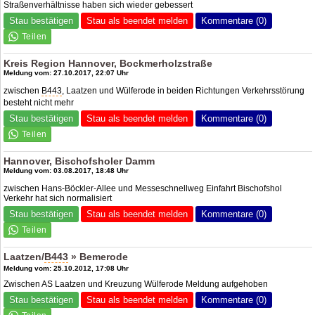
Straßenverhältnisse haben sich wieder gebessert
Stau bestätigen
Stau als beendet melden
Kommentare (0)
Kreis Region Hannover, Bockmerholzstraße
Meldung vom: 27.10.2017, 22:07 Uhr
zwischen
B443
, Laatzen und Wülferode in beiden Richtungen Verkehrsstörung
besteht nicht mehr
Stau bestätigen
Stau als beendet melden
Kommentare (0)
Hannover, Bischofsholer Damm
Meldung vom: 03.08.2017, 18:48 Uhr
zwischen Hans-Böckler-Allee und Messeschnellweg Einfahrt Bischofshol
Verkehr hat sich normalisiert
Stau bestätigen
Stau als beendet melden
Kommentare (0)
Laatzen/
B443
» Bemerode
Meldung vom: 25.10.2012, 17:08 Uhr
Zwischen AS Laatzen und Kreuzung Wülferode Meldung aufgehoben
Stau bestätigen
Stau als beendet melden
Kommentare (0)