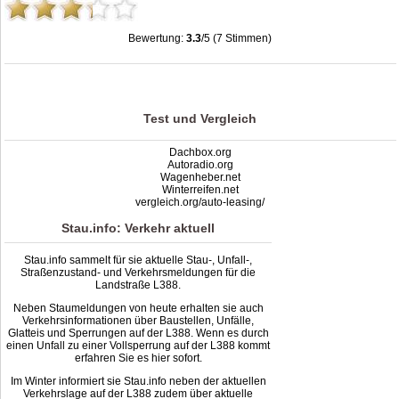
Bewertung:
3.3
/5 (7 Stimmen)
Stau L388: Unfälle, Sperrung & Baustellen | Staumelder L388
,
3.3
out of
5
based
on
7
ratings
Test und Vergleich
Dachbox.org
Autoradio.org
Wagenheber.net
Winterreifen.net
vergleich.org/auto-leasing/
Stau.info: Verkehr aktuell
Stau.info sammelt für sie aktuelle Stau-, Unfall-,
Straßenzustand- und Verkehrsmeldungen für die
Landstraße L388.
Neben Staumeldungen von heute erhalten sie auch
Verkehrsinformationen über Baustellen, Unfälle,
Glatteis und Sperrungen auf der L388. Wenn es durch
einen Unfall zu einer Vollsperrung auf der L388 kommt
erfahren Sie es hier sofort.
Im Winter informiert sie Stau.info neben der aktuellen
Verkehrslage auf der L388 zudem über aktuelle