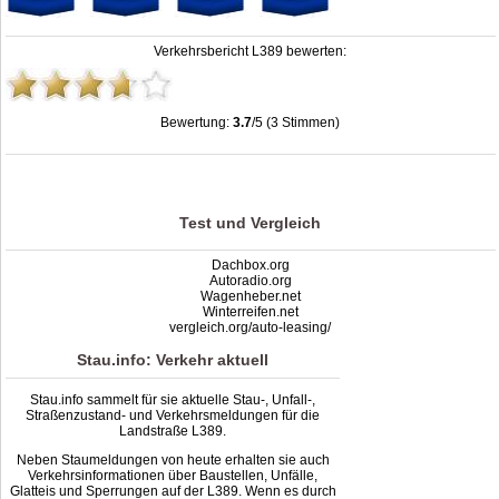
Verkehrsbericht L389 bewerten:
Bewertung:
3.7
/5 (3 Stimmen)
Stau L389: Unfälle, Sperrung & Baustellen | Staumelder L389
,
3.7
out of
5
based
on
3
ratings
Test und Vergleich
Dachbox.org
Autoradio.org
Wagenheber.net
Winterreifen.net
vergleich.org/auto-leasing/
Stau.info: Verkehr aktuell
Stau.info sammelt für sie aktuelle Stau-, Unfall-,
Straßenzustand- und Verkehrsmeldungen für die
Landstraße L389.
Neben Staumeldungen von heute erhalten sie auch
Verkehrsinformationen über Baustellen, Unfälle,
Glatteis und Sperrungen auf der L389. Wenn es durch