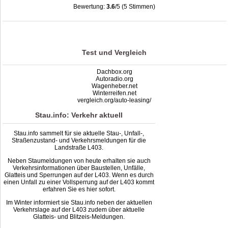
Bewertung:
3.6
/5 (5 Stimmen)
Stau L403: Unfälle, Sperrung & Baustellen | Staumelder L403
,
3.6
out of
5
based
on
5
ratings
Test und Vergleich
Dachbox.org
Autoradio.org
Wagenheber.net
Winterreifen.net
vergleich.org/auto-leasing/
Stau.info: Verkehr aktuell
Stau.info sammelt für sie aktuelle Stau-, Unfall-,
Straßenzustand- und Verkehrsmeldungen für die
Landstraße L403.
Neben Staumeldungen von heute erhalten sie auch
Verkehrsinformationen über Baustellen, Unfälle,
Glatteis und Sperrungen auf der L403. Wenn es durch
einen Unfall zu einer Vollsperrung auf der L403 kommt
erfahren Sie es hier sofort.
Im Winter informiert sie Stau.info neben der aktuellen
Verkehrslage auf der L403 zudem über aktuelle
Glatteis- und Blitzeis-Meldungen.