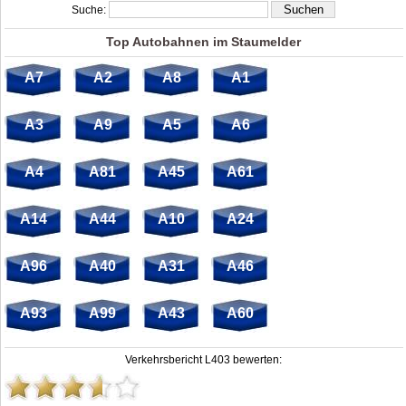
Suche:
Top Autobahnen im Staumelder
A7
A2
A8
A1
A3
A9
A5
A6
A4
A81
A45
A61
A14
A44
A10
A24
A96
A40
A31
A46
A93
A99
A43
A60
Verkehrsbericht L403 bewerten: