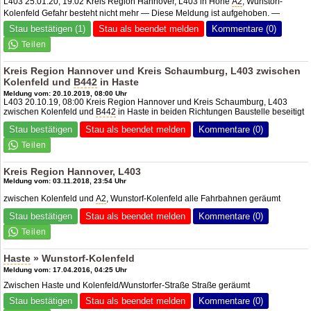
L403 25.01.20, 19:02 Kreis Region Hannover, L403 in Höhe
A2
, Wunstorf-
Kolenfeld Gefahr besteht nicht mehr — Diese Meldung ist aufgehoben. —
Stau bestätigen (1)
Stau als beendet melden
Kommentare (0)
Kreis Region Hannover und Kreis Schaumburg, L403 zwischen
Kolenfeld und
B442
in Haste
Meldung vom: 20.10.2019, 08:00 Uhr
L403 20.10.19, 08:00 Kreis Region Hannover und Kreis Schaumburg, L403
zwischen Kolenfeld und
B442
in Haste in beiden Richtungen Baustelle beseitigt
Stau bestätigen
Stau als beendet melden
Kommentare (0)
Kreis Region Hannover, L403
Meldung vom: 03.11.2018, 23:54 Uhr
zwischen Kolenfeld und
A2
, Wunstorf-Kolenfeld alle Fahrbahnen geräumt
Stau bestätigen
Stau als beendet melden
Kommentare (0)
Haste
» Wunstorf-Kolenfeld
Meldung vom: 17.04.2016, 04:25 Uhr
Zwischen Haste und Kolenfeld/Wunstorfer-Straße Straße geräumt
Stau bestätigen
Stau als beendet melden
Kommentare (0)