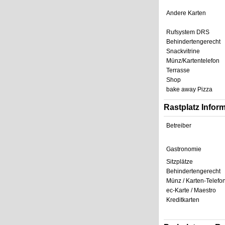
Andere Karten
Rufsystem DRS
Behindertengerecht
Snackvitrine
Münz/Kartentelefon
Terrasse
Shop
bake away Pizza
Rastplatz Infor
Betreiber
Gastronomie
Sitzplätze
Behindertengerecht
Münz / Karten-Telefo
ec-Karte / Maestro
Kreditkarten