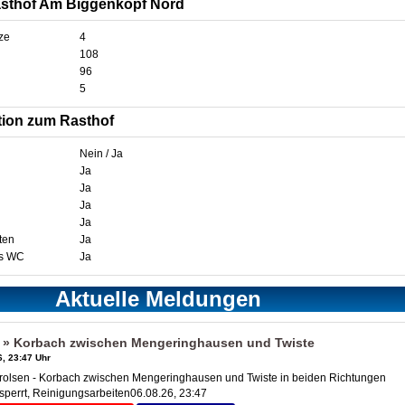
asthof Am Biggenkopf Nord
ze
4
108
96
5
tion zum Rasthof
Nein / Ja
Ja
Ja
Ja
Ja
ten
Ja
es WC
Ja
Aktuelle Meldungen
 » Korbach zwischen Mengeringhausen und Twiste
, 23:47 Uhr
olsen - Korbach zwischen Mengeringhausen und Twiste in beiden Richtungen
perrt, Reinigungsarbeiten06.08.26, 23:47