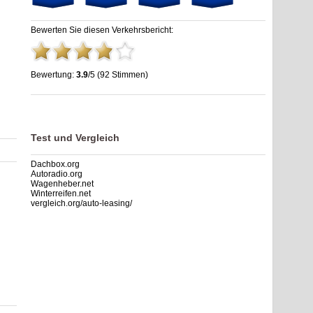
Bewerten Sie diesen Verkehrsbericht:
Bewertung:
3.9
/5 (92 Stimmen)
Raststätte Am Biggenkopf Nord | A44 | stau.info
,
3.9
out of
5
based on
92
ratings
Test und Vergleich
Dachbox.org
Autoradio.org
Wagenheber.net
Winterreifen.net
vergleich.org/auto-leasing/