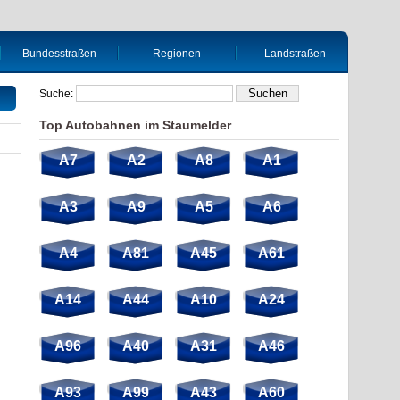
Bundesstraßen
Regionen
Landstraßen
Suche:
Top Autobahnen im Staumelder
A7
A2
A8
A1
A3
A9
A5
A6
A4
A81
A45
A61
A14
A44
A10
A24
A96
A40
A31
A46
A93
A99
A43
A60