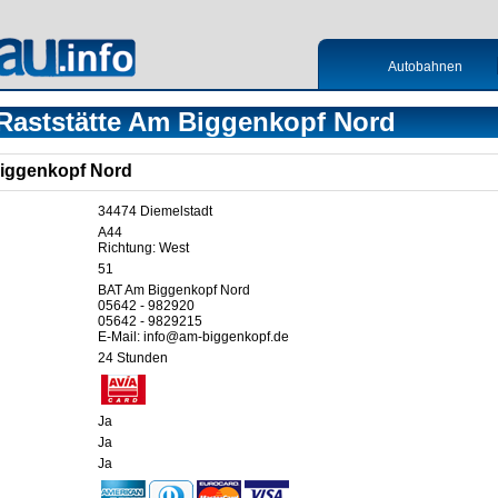
Autobahnen
Raststätte Am Biggenkopf Nord
Biggenkopf Nord
34474 Diemelstadt
A44
Richtung: West
51
BAT Am Biggenkopf Nord
05642 - 982920
05642 - 9829215
E-Mail: info@am-biggenkopf.de
24 Stunden
Ja
Ja
Ja