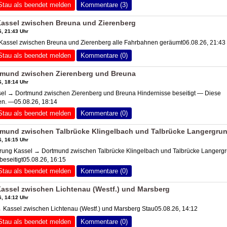
Stau als beendet melden
Kommentare (3)
assel zwischen Breuna und Zierenberg
, 21:43 Uhr
Kassel zwischen Breuna und Zierenberg alle Fahrbahnen geräumt06.08.26, 21:43
Stau als beendet melden
Kommentare (0)
tmund zwischen Zierenberg und Breuna
, 18:14 Uhr
l → Dortmund zwischen Zierenberg und Breuna Hindernisse beseitigt — Diese
en. —05.08.26, 18:14
Stau als beendet melden
Kommentare (0)
tmund zwischen Talbrücke Klingelbach und Talbrücke Langergru
, 16:15 Uhr
ung Kassel → Dortmund zwischen Talbrücke Klingelbach und Talbrücke Langerg
eseitigt05.08.26, 16:15
Stau als beendet melden
Kommentare (0)
assel zwischen Lichtenau (Westf.) und Marsberg
, 14:12 Uhr
Kassel zwischen Lichtenau (Westf.) und Marsberg Stau05.08.26, 14:12
Stau als beendet melden
Kommentare (0)