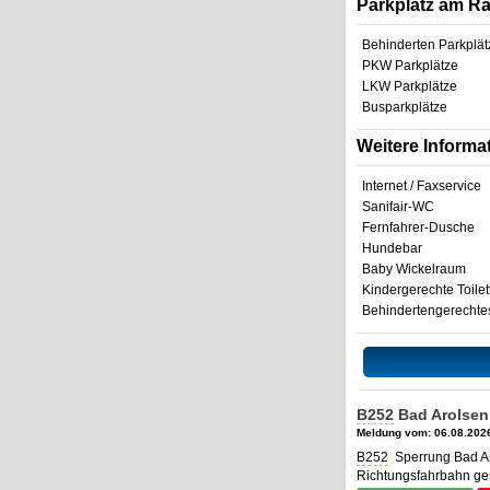
Parkplatz am R
Behinderten Parkplät
PKW Parkplätze
LKW Parkplätze
Busparkplätze
Weitere Informa
Internet / Faxservice
Sanifair-WC
Fernfahrer-Dusche
Hundebar
Baby Wickelraum
Kindergerechte Toilet
Behindertengerecht
B252
Bad Arolsen
Meldung vom: 06.08.2026
B252
Sperrung Bad Ar
Richtungsfahrbahn ges