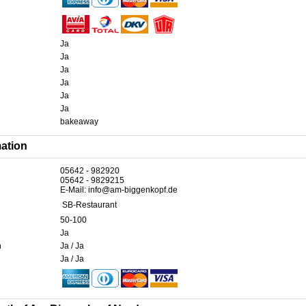
Ja
Ja
Ja
Ja
Ja
Ja
bakeaway
mation
05642 - 982920
05642 - 9829215
E-Mail: info@am-biggenkopf.de
SB-Restaurant
50-100
Ja
n
Ja / Ja
Ja / Ja