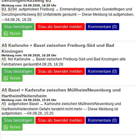
Denzlingen/Abzweig
B3
Meldung vom: 04.08.2026, 18:28 Uhr
B3
,
B294
aufgehoben Freiburg → Emmendingen zwischen Gundelfingen und
Denzlingen/Abzweig
B3
Unfallstelle geräumt — Diese Meldung ist aufgehoben.
—04.08.26, 18:28
Stau bestätigen
Stau als beendet melden
Kommentare (0)
A5
Karlsruhe » Basel zwischen Freiburg-Süd und Bad
Krozingen
Meldung vom: 04.08.2026, 16:28 Uhr
A5
frei Karlsruhe → Basel zwischen Freiburg-Süd und Bad Krozingen alle
Fahrbahnen geräumt04.08.26, 16:28
Stau bestätigen
Stau als beendet melden
Kommentare (0)
A5
Basel » Karlsruhe zwischen Müllheim/Neuenburg und
Hartheim/Heitersheim
Meldung vom: 04.08.2026, 15:25 Uhr
A5
aufgehoben Basel → Karlsruhe zwischen Müllheim/Neuenburg und
Hartheim/Heitersheim Gefahr besteht nicht mehr — Diese Meldung ist
aufgehoben. —04.08.26, 15:25
Stau bestätigen
Stau als beendet melden
Kommentare (0)