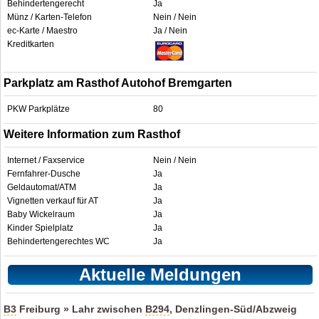
Behindertengerecht
Ja
Münz / Karten-Telefon
Nein / Nein
ec-Karte / Maestro
Ja / Nein
Kreditkarten
Parkplatz am Rasthof Autohof Bremgarten
PKW Parkplätze
80
Weitere Information zum Rasthof
Internet / Faxservice
Nein / Nein
Fernfahrer-Dusche
Ja
Geldautomat/ATM
Ja
Vignetten verkauf für AT
Ja
Baby Wickelraum
Ja
Kinder Spielplatz
Ja
Behindertengerechtes WC
Ja
Aktuelle Meldungen
B3
Freiburg » Lahr zwischen
B294
, Denzlingen-Süd/Abzweig