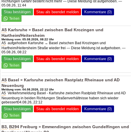
Richtungen Gefahr besteht nicht mehr — Diese Meldung ist aufgehoben. —
05.08.26, 11:44
Stau bestätigen
Stau als beendet melden
Kommentare (0)
A5
Karlsruhe » Basel zwischen Bad Krozingen und
Hartheim/Heitersheim
Meldung vom: 05.08.2026, 08:22 Uhr
A5
aufgehoben Karlsruhe → Basel zwischen Bad Krozingen und
Hartheim/Heitersheim Straße wieder frei — Diese Meldung ist aufgehoben. —
05.08.26, 08:22
Stau bestätigen
Stau als beendet melden
Kommentare (0)
A5
Basel » Karlsruhe zwischen Rastplatz Rheinaue und
AD
Neuenburg
Meldung vom: 04.08.2026, 22:12 Uhr
A5
Verkehrsmeldung Basel - Karlsruhe zwischen Rastplatz Rheinaue und
AD
Neuenburg
in beiden Richtungen Straßenverhältnisse haben sich wieder
gebessert04.08.26, 22:12
Stau bestätigen
Stau als beendet melden
Kommentare (0)
B3
,
B294
Freiburg » Emmendingen zwischen Gundelfingen und