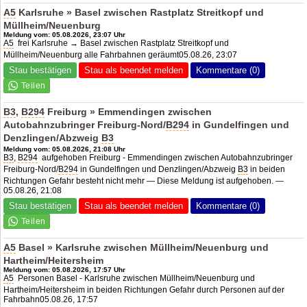
A5
Karlsruhe » Basel zwischen Rastplatz Streitkopf und
Müllheim/Neuenburg
Meldung vom: 05.08.2026, 23:07 Uhr
A5
frei Karlsruhe → Basel zwischen Rastplatz Streitkopf und
Müllheim/Neuenburg alle Fahrbahnen geräumt05.08.26, 23:07
Stau bestätigen
Stau als beendet melden
Kommentare (0)
B3
,
B294
Freiburg » Emmendingen zwischen
Autobahnzubringer Freiburg-Nord/
B294
in Gundelfingen und
Denzlingen/Abzweig
B3
Meldung vom: 05.08.2026, 21:08 Uhr
B3
,
B294
aufgehoben Freiburg - Emmendingen zwischen Autobahnzubringer
Freiburg-Nord/
B294
in Gundelfingen und Denzlingen/Abzweig
B3
in beiden
Richtungen Gefahr besteht nicht mehr — Diese Meldung ist aufgehoben. —
05.08.26, 21:08
Stau bestätigen
Stau als beendet melden
Kommentare (0)
A5
Basel » Karlsruhe zwischen Müllheim/Neuenburg und
Hartheim/Heitersheim
Meldung vom: 05.08.2026, 17:57 Uhr
A5
Personen Basel - Karlsruhe zwischen Müllheim/Neuenburg und
Hartheim/Heitersheim in beiden Richtungen Gefahr durch Personen auf der
Fahrbahn05.08.26, 17:57