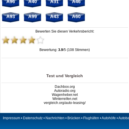
A96
A40
A31
A46
A93
A99
A43
A60
Bewerten Sie diesen Verkehrsbericht:
Bewertung:
3.9
/5 (108 Stimmen)
Raststätte Autohof Bremgarten | A5 | stau.info
,
3.9
out of
5
based on
108
ratings
Test und Vergleich
Dachbox.org
Autoradio.org
Wagenheber.net
Winterreifen.net
vergleich.org/auto-leasing/
Impressum
•
Datenschutz
•
Nachrichten
•
Brücken
•
Flughäfen
•
Autohöfe
•
Autob