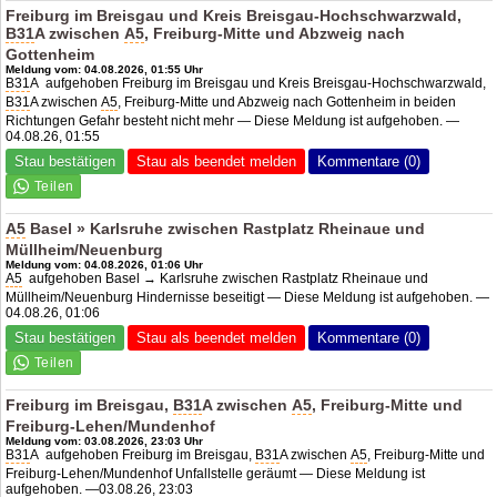
Freiburg im Breisgau und Kreis Breisgau-Hochschwarzwald,
B31
A zwischen
A5
, Freiburg-Mitte und Abzweig nach
Gottenheim
Meldung vom: 04.08.2026, 01:55 Uhr
B31
A aufgehoben Freiburg im Breisgau und Kreis Breisgau-Hochschwarzwald,
B31
A zwischen
A5
, Freiburg-Mitte und Abzweig nach Gottenheim in beiden
Richtungen Gefahr besteht nicht mehr — Diese Meldung ist aufgehoben. —
04.08.26, 01:55
Stau bestätigen
Stau als beendet melden
Kommentare (0)
A5
Basel » Karlsruhe zwischen Rastplatz Rheinaue und
Müllheim/Neuenburg
Meldung vom: 04.08.2026, 01:06 Uhr
A5
aufgehoben Basel → Karlsruhe zwischen Rastplatz Rheinaue und
Müllheim/Neuenburg Hindernisse beseitigt — Diese Meldung ist aufgehoben. —
04.08.26, 01:06
Stau bestätigen
Stau als beendet melden
Kommentare (0)
Freiburg im Breisgau,
B31
A zwischen
A5
, Freiburg-Mitte und
Freiburg-Lehen/Mundenhof
Meldung vom: 03.08.2026, 23:03 Uhr
B31
A aufgehoben Freiburg im Breisgau,
B31
A zwischen
A5
, Freiburg-Mitte und
Freiburg-Lehen/Mundenhof Unfallstelle geräumt — Diese Meldung ist
aufgehoben. —03.08.26, 23:03