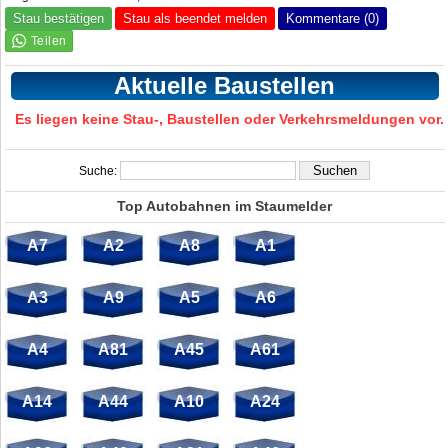
Stau bestätigen
Stau als beendet melden
Kommentare (0)
Aktuelle Baustellen
Es liegen keine Stau-, Baustellen oder Verkehrsmeldungen vor.
Suche:
Top Autobahnen im Staumelder
A7
A2
A8
A1
A3
A9
A5
A6
A4
A81
A45
A61
A14
A44
A10
A24