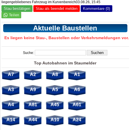
liegengebliebenes Fahrzeug im Kurvenbereich03.08.26, 15:45
Stau bestätigen
Stau als beendet melden
Kommentare (0)
Aktuelle Baustellen
Es liegen keine Stau-, Baustellen oder Verkehrsmeldungen vor.
Suche:
Top Autobahnen im Staumelder
A7
A2
A8
A1
A3
A9
A5
A6
A4
A81
A45
A61
A14
A44
A10
A24