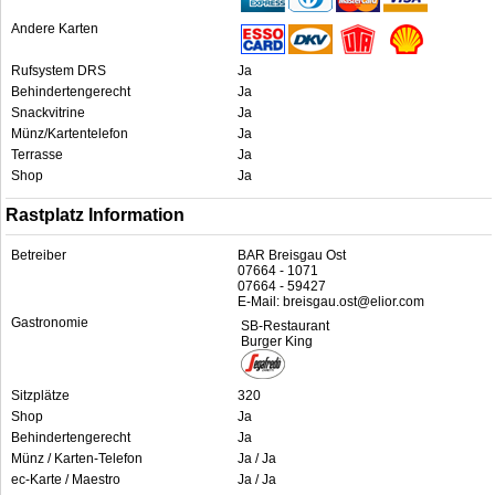
Andere Karten
Rufsystem DRS
Ja
Behindertengerecht
Ja
Snackvitrine
Ja
Münz/Kartentelefon
Ja
Terrasse
Ja
Shop
Ja
Rastplatz Information
Betreiber
BAR Breisgau Ost
07664 - 1071
07664 - 59427
E-Mail: breisgau.ost@elior.com
Gastronomie
SB-Restaurant
Burger King
Sitzplätze
320
Shop
Ja
Behindertengerecht
Ja
Münz / Karten-Telefon
Ja / Ja
ec-Karte / Maestro
Ja / Ja