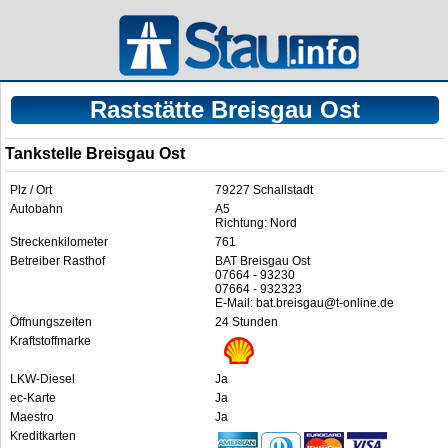
Raststätte Breisgau Ost
Tankstelle Breisgau Ost
Plz / Ort
79227 Schallstadt
Autobahn
A5
Richtung: Nord
Streckenkilometer
761
Betreiber Rasthof
BAT Breisgau Ost
07664 - 93230
07664 - 932323
E-Mail: bat.breisgau@t-online.de
Öffnungszeiten
24 Stunden
Kraftstoffmarke
LKW-Diesel
Ja
ec-Karte
Ja
Maestro
Ja
Kreditkarten