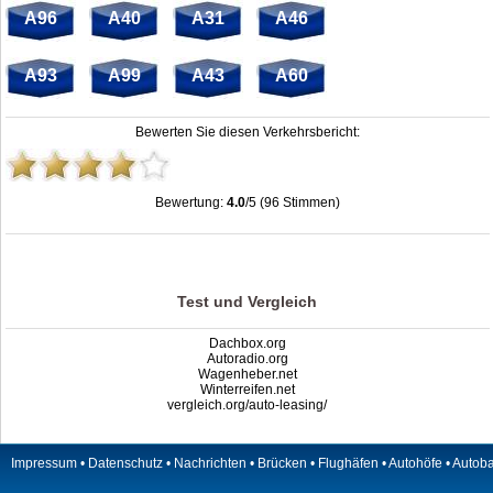
A96
A40
A31
A46
A93
A99
A43
A60
Bewerten Sie diesen Verkehrsbericht:
Bewertung:
4.0
/5 (96 Stimmen)
Raststätte Breisgau Ost | A5 | stau.info
,
4.0
out of
5
based on
96
ratings
Test und Vergleich
Dachbox.org
Autoradio.org
Wagenheber.net
Winterreifen.net
vergleich.org/auto-leasing/
Impressum
•
Datenschutz
•
Nachrichten
•
Brücken
•
Flughäfen
•
Autohöfe
•
Autob