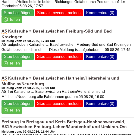
Hartheim/Heitersheim in beiden Richtungen Gefahr durch Personen auf der
Fahrbahn05.08.26, 17:57
Stau bestätigen
Stau als beendet melden
Kommentare (0)
A5
Karlsruhe » Basel zwischen Freiburg-Süd und Bad
Krozingen
Meldung vom: 05.08.2026, 17:45 Uhr
A5
aufgehoben Karlsruhe → Basel zwischen Freiburg-Süd und Bad Krozingen
Gefahr besteht nicht mehr — Diese Meldung ist aufgehoben. —05.08.26, 17:45
Stau bestätigen
Stau als beendet melden
Kommentare (0)
A5
Karlsruhe » Basel zwischen Hartheim/Heitersheim und
Müllheim/Neuenburg
Meldung vom: 05.08.2026, 16:00 Uhr
A5
frei Karlsruhe → Basel zwischen Hartheim/Heitersheim und
Müllheim/Neuenburg alle Fahrbahnen geräumt05.08.26, 16:00
Stau bestätigen
Stau als beendet melden
Kommentare (0)
Freiburg im Breisgau und Kreis Breisgau-Hochschwarzwald,
B31
A zwischen Freiburg-Lehen/Mundenhof und Umkirch-Ost
Meldung vom: 05.08.2026, 11:44 Uhr