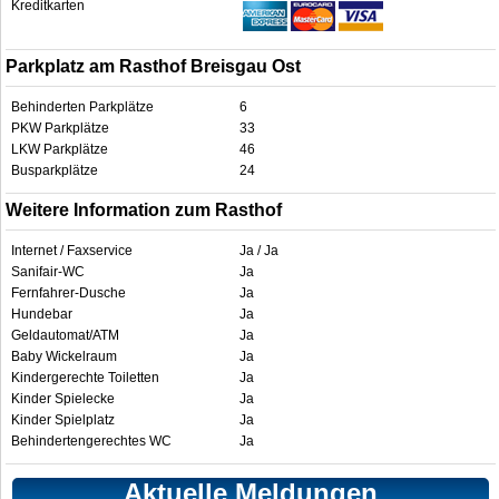
Kreditkarten
Parkplatz am Rasthof Breisgau Ost
Behinderten Parkplätze
6
PKW Parkplätze
33
LKW Parkplätze
46
Busparkplätze
24
Weitere Information zum Rasthof
Internet / Faxservice
Ja / Ja
Sanifair-WC
Ja
Fernfahrer-Dusche
Ja
Hundebar
Ja
Geldautomat/ATM
Ja
Baby Wickelraum
Ja
Kindergerechte Toiletten
Ja
Kinder Spielecke
Ja
Kinder Spielplatz
Ja
Behindertengerechtes WC
Ja
Aktuelle Meldungen