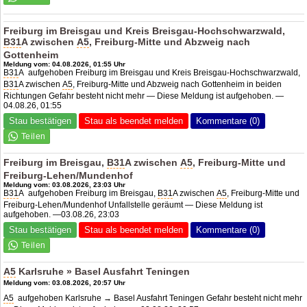
Freiburg im Breisgau und Kreis Breisgau-Hochschwarzwald,
B31
A zwischen
A5
, Freiburg-Mitte und Abzweig nach
Gottenheim
Meldung vom: 04.08.2026, 01:55 Uhr
B31
A aufgehoben Freiburg im Breisgau und Kreis Breisgau-Hochschwarzwald,
B31
A zwischen
A5
, Freiburg-Mitte und Abzweig nach Gottenheim in beiden
Richtungen Gefahr besteht nicht mehr — Diese Meldung ist aufgehoben. —
04.08.26, 01:55
Stau bestätigen
Stau als beendet melden
Kommentare (0)
Freiburg im Breisgau,
B31
A zwischen
A5
, Freiburg-Mitte und
Freiburg-Lehen/Mundenhof
Meldung vom: 03.08.2026, 23:03 Uhr
B31
A aufgehoben Freiburg im Breisgau,
B31
A zwischen
A5
, Freiburg-Mitte und
Freiburg-Lehen/Mundenhof Unfallstelle geräumt — Diese Meldung ist
aufgehoben. —03.08.26, 23:03
Stau bestätigen
Stau als beendet melden
Kommentare (0)
A5
Karlsruhe » Basel Ausfahrt Teningen
Meldung vom: 03.08.2026, 20:57 Uhr
A5
aufgehoben Karlsruhe → Basel Ausfahrt Teningen Gefahr besteht nicht mehr