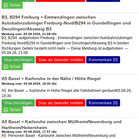
B3
,
B294
Freiburg » Emmendingen zwischen
Autobahnzubringer Freiburg-Nord/
B294
in Gundelfingen und
Denzlingen/Abzweig
B3
Meldung vom: 05.08.2026, 21:08 Uhr
B3
,
B294
aufgehoben Freiburg - Emmendingen zwischen Autobahnzubringer
Freiburg-Nord/
B294
in Gundelfingen und Denzlingen/Abzweig
B3
in beiden
Richtungen Gefahr besteht nicht mehr — Diese Meldung ist aufgehoben. —
05.08.26, 21:08
Stau bestätigen
Stau als beendet melden
Kommentare (0)
A5
Basel » Karlsruhe in der Nähe / Höhe Riegel
Meldung vom: 05.08.2026, 18:30 Uhr
A5
frei Basel → Karlsruhe in Höhe Riegel alle Fahrbahnen geräumt05.08.26,
18:30
Stau bestätigen
Stau als beendet melden
Kommentare (0)
A5
Basel » Karlsruhe zwischen Müllheim/Neuenburg und
Hartheim/Heitersheim
Meldung vom: 05.08.2026, 17:57 Uhr
A5
Personen Basel - Karlsruhe zwischen Müllheim/Neuenburg und