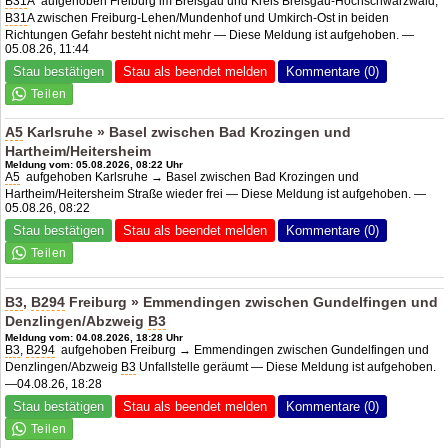
B31
A aufgehoben Freiburg im Breisgau und Kreis Breisgau-Hochschwarzwald,
B31
A zwischen Freiburg-Lehen/Mundenhof und Umkirch-Ost in beiden
Richtungen Gefahr besteht nicht mehr — Diese Meldung ist aufgehoben. —
05.08.26, 11:44
Stau bestätigen
Stau als beendet melden
Kommentare (0)
A5
Karlsruhe » Basel zwischen Bad Krozingen und
Hartheim/Heitersheim
Meldung vom: 05.08.2026, 08:22 Uhr
A5
aufgehoben Karlsruhe → Basel zwischen Bad Krozingen und
Hartheim/Heitersheim Straße wieder frei — Diese Meldung ist aufgehoben. —
05.08.26, 08:22
Stau bestätigen
Stau als beendet melden
Kommentare (0)
B3
,
B294
Freiburg » Emmendingen zwischen Gundelfingen und
Denzlingen/Abzweig
B3
Meldung vom: 04.08.2026, 18:28 Uhr
B3
,
B294
aufgehoben Freiburg → Emmendingen zwischen Gundelfingen und
Denzlingen/Abzweig
B3
Unfallstelle geräumt — Diese Meldung ist aufgehoben.
—04.08.26, 18:28
Stau bestätigen
Stau als beendet melden
Kommentare (0)