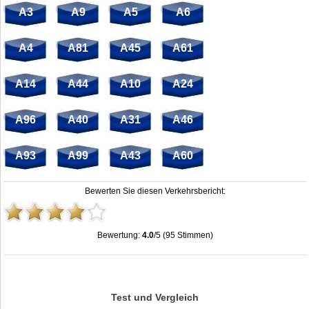
A3
A9
A5
A6
A4
A81
A45
A61
A14
A44
A10
A24
A96
A40
A31
A46
A93
A99
A43
A60
Bewerten Sie diesen Verkehrsbericht:
Bewertung:
4.0
/5 (95 Stimmen)
Raststätte Grönegau Süd | A30 | stau.info
,
4.0
out of
5
based on
95
ratings
Test und Vergleich