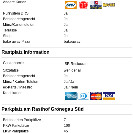
Andere Karten
Rufsystem DRS
Ja
Behindertengerecht
Ja
Münz/Kartentelefon
Ja
Terrasse
Ja
Shop
Ja
bake away Pizza
bakeaway
Rastplatz Information
Gastronomie
SB-Restaurant
Sitzplätze
weniger al
Behindertengerecht
Ja
Münz / Karten-Telefon
Ja / Ja
ec-Karte / Maestro
Ja / Nein
Kreditkarten
Parkplatz am Rasthof Grönegau Süd
Behinderten Parkplätze
7
PKW Parkplätze
100
LKW Parkplätze
45