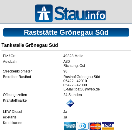
Raststätte Grönegau Süd
Tankstelle Grönegau Süd
Plz / Ort
49328 Melle
Autobahn
A30
Richtung: Ost
Streckenkilometer
98
Betreiber Rasthof
Rasthof Grönegau Süd
05422 - 42010
05422 - 42009
E-Mail: bat30@web.de
Öffnungszeiten
24 Stunden
Kraftstoffmarke
LKW-Diesel
Ja
ec-Karte
Ja
Kreditkarten