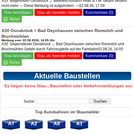
A33
aufgehoben Osnabrück → Bielefeld Ausfahrt Hilter a.T.W. Gefahr besteht
nicht mehr — Diese Meldung ist aufgehoben. —02.08.26, 17:59
Stau bestätigen
Stau als beendet melden
Kommentare (0)
A30
Osnabrück » Bad Oeynhausen zwischen Riemsloh und
Bruchmühlen
Meldung vom: 02.08.2026, 16:05 Uhr
A30
Gegenstände Osnabrück → Bad Oeynhausen zwischen Riemsloh und
Bruchmühlen Gefahr durch Fahrzeugteile auf der Fahrbahn02.08.26, 16:05
Stau bestätigen
Stau als beendet melden
Kommentare (0)
Aktuelle Baustellen
Es liegen keine Stau-, Baustellen oder Verkehrsmeldungen vor.
Suche:
Top Autobahnen im Staumelder
A7
A2
A8
A1