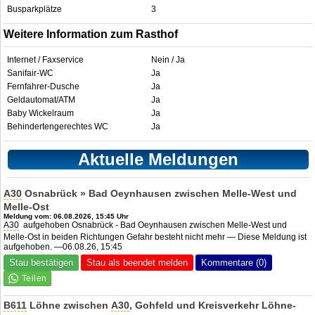
Busparkplätze
3
Weitere Information zum Rasthof
Internet / Faxservice
Nein / Ja
Sanifair-WC
Ja
Fernfahrer-Dusche
Ja
Geldautomat/ATM
Ja
Baby Wickelraum
Ja
Behindertengerechtes WC
Ja
Aktuelle Meldungen
A30
Osnabrück » Bad Oeynhausen zwischen Melle-West und
Melle-Ost
Meldung vom: 06.08.2026, 15:45 Uhr
A30
aufgehoben Osnabrück - Bad Oeynhausen zwischen Melle-West und
Melle-Ost in beiden Richtungen Gefahr besteht nicht mehr — Diese Meldung ist
aufgehoben. —06.08.26, 15:45
Stau bestätigen
Stau als beendet melden
Kommentare (0)
B611
Löhne zwischen
A30
, Gohfeld und Kreisverkehr Löhne-