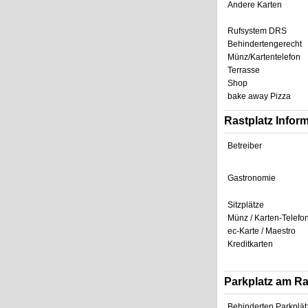
Andere Karten
Rufsystem DRS
Behindertengerecht
Münz/Kartentelefon
Terrasse
Shop
bake away Pizza
Rastplatz Infor
Betreiber
Gastronomie
Sitzplätze
Münz / Karten-Telefo
ec-Karte / Maestro
Kreditkarten
Parkplatz am Ra
Behinderten Parkplät