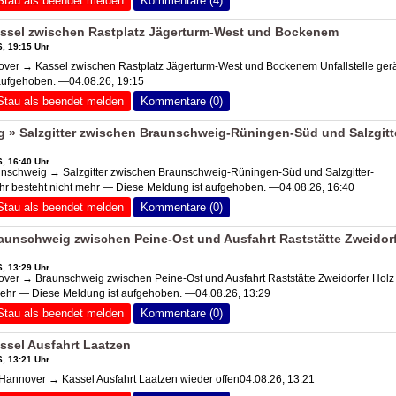
Stau als beendet melden
Kommentare (4)
ssel zwischen Rastplatz Jägerturm-West und Bockenem
, 19:15 Uhr
er → Kassel zwischen Rastplatz Jägerturm-West und Bockenem Unfallstelle ger
aufgehoben. —04.08.26, 19:15
Stau als beendet melden
Kommentare (0)
» Salzgitter zwischen Braunschweig-Rüningen-Süd und Salzgitt
, 16:40 Uhr
schweig → Salzgitter zwischen Braunschweig-Rüningen-Süd und Salzgitter-
hr besteht nicht mehr — Diese Meldung ist aufgehoben. —04.08.26, 16:40
Stau als beendet melden
Kommentare (0)
unschweig zwischen Peine-Ost und Ausfahrt Raststätte Zweidor
, 13:29 Uhr
er → Braunschweig zwischen Peine-Ost und Ausfahrt Raststätte Zweidorfer Holz
mehr — Diese Meldung ist aufgehoben. —04.08.26, 13:29
Stau als beendet melden
Kommentare (0)
sel Ausfahrt Laatzen
, 13:21 Uhr
nnover → Kassel Ausfahrt Laatzen wieder offen04.08.26, 13:21