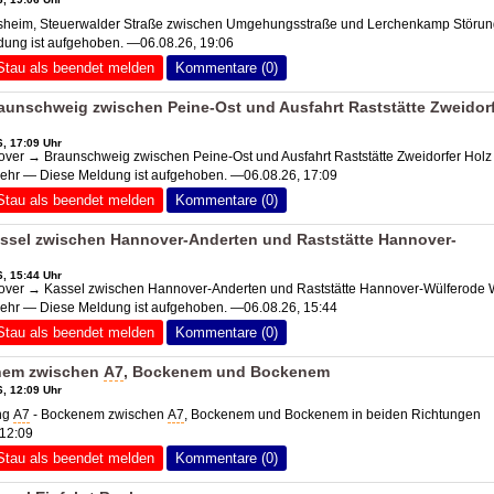
heim, Steuerwalder Straße zwischen Umgehungsstraße und Lerchenkamp Störun
dung ist aufgehoben. —06.08.26, 19:06
Stau als beendet melden
Kommentare (0)
unschweig zwischen Peine-Ost und Ausfahrt Raststätte Zweidor
, 17:09 Uhr
er → Braunschweig zwischen Peine-Ost und Ausfahrt Raststätte Zweidorfer Holz
mehr — Diese Meldung ist aufgehoben. —06.08.26, 17:09
Stau als beendet melden
Kommentare (0)
ssel zwischen Hannover-Anderten und Raststätte Hannover-
, 15:44 Uhr
er → Kassel zwischen Hannover-Anderten und Raststätte Hannover-Wülferode 
mehr — Diese Meldung ist aufgehoben. —06.08.26, 15:44
Stau als beendet melden
Kommentare (0)
nem zwischen
A7
, Bockenem und Bockenem
, 12:09 Uhr
ng
A7
- Bockenem zwischen
A7
, Bockenem und Bockenem in beiden Richtungen
 12:09
Stau als beendet melden
Kommentare (0)