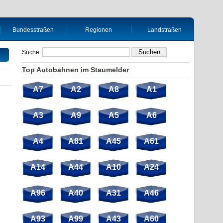
Bundesstraßen
Regionen
Landstraßen
Suche:
Top Autobahnen im Staumelder
A7
A2
A8
A1
A3
A9
A5
A6
A4
A81
A45
A61
A14
A44
A10
A24
A96
A40
A31
A46
A93
A99
A43
A60