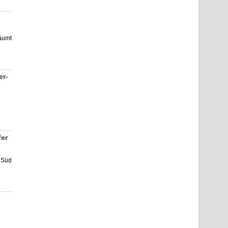
äumt
er-
fer
 Süd