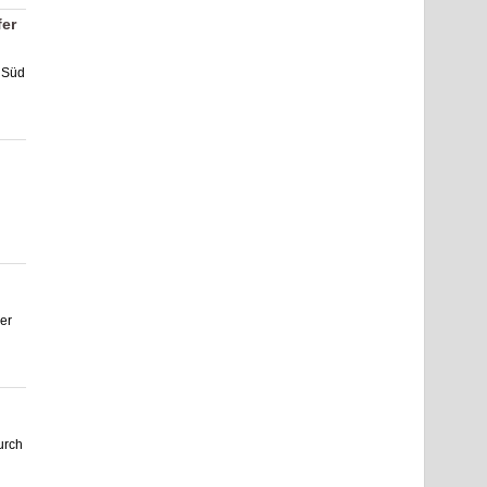
fer
 Süd
er
urch