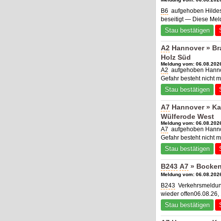
B6
aufgehoben Hildes
beseitigt — Diese Mel
Stau bestätigen
A2
Hannover » Bra
Holz Süd
Meldung vom: 06.08.2026
A2
aufgehoben Hannov
Gefahr besteht nicht 
Stau bestätigen
A7
Hannover » Ka
Wülferode West
Meldung vom: 06.08.2026
A7
aufgehoben Hannov
Gefahr besteht nicht 
Stau bestätigen
B243
A7
» Bocke
Meldung vom: 06.08.2026
B243
Verkehrsmeldu
wieder offen06.08.26,
Stau bestätigen