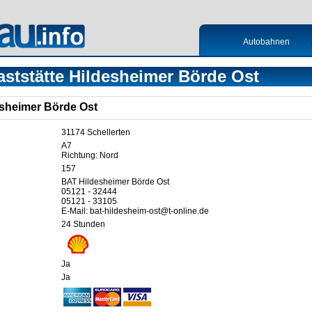
Autobahnen
aststätte Hildesheimer Börde Ost
esheimer Börde Ost
31174 Schellerten
A7
Richtung: Nord
157
BAT Hildesheimer Börde Ost
05121 - 32444
05121 - 33105
E-Mail: bat-hildesheim-ost@t-online.de
24 Stunden
Ja
Ja