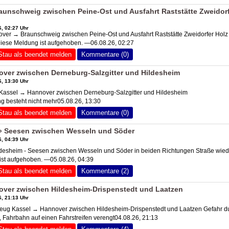
unschweig zwischen Peine-Ost und Ausfahrt Raststätte Zweidor
, 02:27 Uhr
er → Braunschweig zwischen Peine-Ost und Ausfahrt Raststätte Zweidorfer Holz
Diese Meldung ist aufgehoben. —06.08.26, 02:27
Stau als beendet melden
Kommentare (0)
ver zwischen Derneburg-Salzgitter und Hildesheim
, 13:30 Uhr
assel → Hannover zwischen Derneburg-Salzgitter und Hildesheim
 besteht nicht mehr05.08.26, 13:30
Stau als beendet melden
Kommentare (0)
» Seesen zwischen Wesseln und Söder
, 04:39 Uhr
esheim - Seesen zwischen Wesseln und Söder in beiden Richtungen Straße wied
ist aufgehoben. —05.08.26, 04:39
Stau als beendet melden
Kommentare (2)
over zwischen Hildesheim-Drispenstedt und Laatzen
, 21:13 Uhr
ug Kassel → Hannover zwischen Hildesheim-Drispenstedt und Laatzen Gefahr d
Fahrbahn auf einen Fahrstreifen verengt04.08.26, 21:13