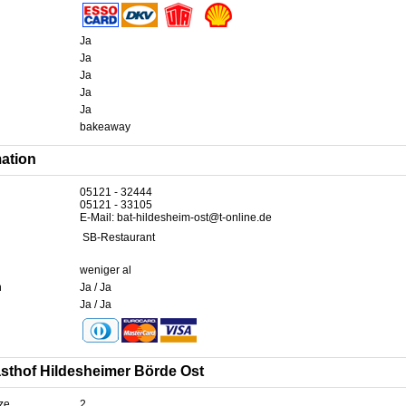
Ja
Ja
Ja
Ja
Ja
bakeaway
mation
05121 - 32444
05121 - 33105
E-Mail: bat-hildesheim-ost@t-online.de
SB-Restaurant
weniger al
n
Ja / Ja
Ja / Ja
sthof Hildesheimer Börde Ost
ze
2