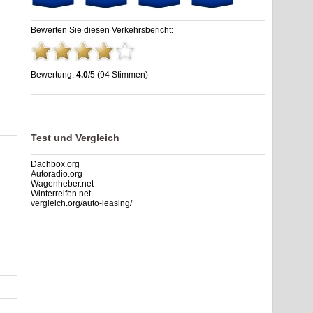
Bewerten Sie diesen Verkehrsbericht:
Bewertung:
4.0
/5 (94 Stimmen)
Raststätte Hildesheimer Börde Ost | A7 | stau.info
,
4.0
out of
5
based on
94
ratings
Test und Vergleich
Dachbox.org
Autoradio.org
Wagenheber.net
Winterreifen.net
vergleich.org/auto-leasing/