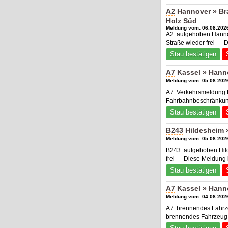
A2
Hannover » Bra
Holz Süd
Meldung vom: 06.08.2026
A2
aufgehoben Hannov
Straße wieder frei — 
Stau bestätigen
A7
Kassel » Hanno
Meldung vom: 05.08.2026
A7
Verkehrsmeldung K
Fahrbahnbeschränkung
Stau bestätigen
B243
Hildesheim 
Meldung vom: 05.08.2026
B243
aufgehoben Hild
frei — Diese Meldung 
Stau bestätigen
A7
Kassel » Hann
Meldung vom: 04.08.2026
A7
brennendes Fahrze
brennendes Fahrzeug, 