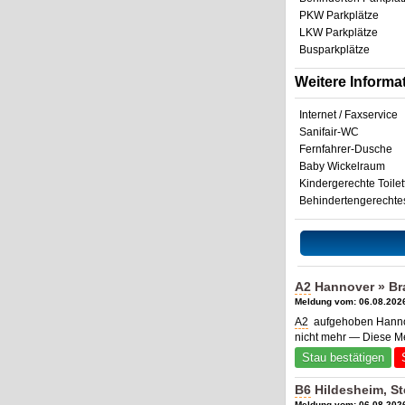
PKW Parkplätze
LKW Parkplätze
Busparkplätze
Weitere Informa
Internet / Faxservice
Sanifair-WC
Fernfahrer-Dusche
Baby Wickelraum
Kindergerechte Toilet
Behindertengerecht
A2
Hannover » Br
Meldung vom: 06.08.2026
A2
aufgehoben Hannov
nicht mehr — Diese M
Stau bestätigen
B6
Hildesheim, S
Meldung vom: 06.08.2026