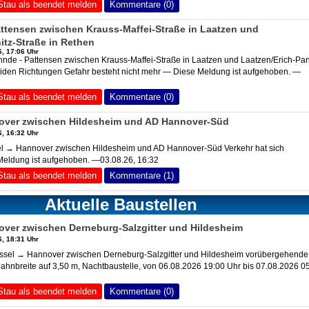
Stau als beendet melden
Kommentare (0)
ttensen zwischen Krauss-Maffei-Straße in Laatzen und
itz-Straße in Rethen
, 17:06 Uhr
de - Pattensen zwischen Krauss-Maffei-Straße in Laatzen und Laatzen/Erich-Pan
eiden Richtungen Gefahr besteht nicht mehr — Diese Meldung ist aufgehoben. —
Stau als beendet melden
Kommentare (0)
over zwischen Hildesheim und
AD Hannover-Süd
, 16:32 Uhr
 → Hannover zwischen Hildesheim und AD Hannover-Süd Verkehr hat sich
Meldung ist aufgehoben. —03.08.26, 16:32
Stau als beendet melden
Kommentare (1)
Aktuelle Baustellen
ver zwischen Derneburg-Salzgitter und Hildesheim
, 18:31 Uhr
ssel → Hannover zwischen Derneburg-Salzgitter und Hildesheim vorübergehende
hnbreite auf 3,50 m, Nachtbaustelle, von 06.08.2026 19:00 Uhr bis 07.08.2026 0
Stau als beendet melden
Kommentare (0)