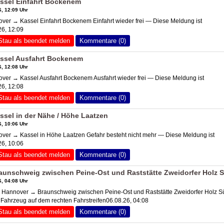
ssel Einfahrt Bockenem
, 12:09 Uhr
r → Kassel Einfahrt Bockenem Einfahrt wieder frei — Diese Meldung ist
6, 12:09
Stau als beendet melden
Kommentare (0)
ssel Ausfahrt Bockenem
, 12:08 Uhr
r → Kassel Ausfahrt Bockenem Ausfahrt wieder frei — Diese Meldung ist
6, 12:08
Stau als beendet melden
Kommentare (0)
sel in der Nähe / Höhe Laatzen
, 10:06 Uhr
er → Kassel in Höhe Laatzen Gefahr besteht nicht mehr — Diese Meldung ist
6, 10:06
Stau als beendet melden
Kommentare (0)
unschweig zwischen Peine-Ost und Raststätte Zweidorfer Holz 
, 04:08 Uhr
 Hannover → Braunschweig zwischen Peine-Ost und Raststätte Zweidorfer Holz S
 Fahrzeug auf dem rechten Fahrstreifen06.08.26, 04:08
Stau als beendet melden
Kommentare (0)