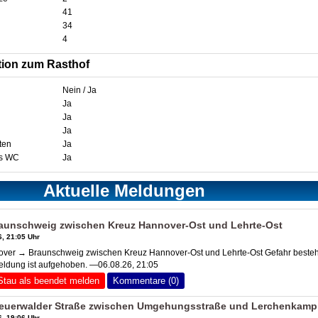
41
34
4
tion zum Rasthof
Nein / Ja
Ja
Ja
Ja
ten
Ja
es WC
Ja
Aktuelle Meldungen
aunschweig zwischen Kreuz Hannover-Ost und Lehrte-Ost
, 21:05 Uhr
er → Braunschweig zwischen Kreuz Hannover-Ost und Lehrte-Ost Gefahr besteh
eldung ist aufgehoben. —06.08.26, 21:05
Stau als beendet melden
Kommentare (0)
teuerwalder Straße zwischen Umgehungsstraße und Lerchenkamp
, 19:06 Uhr