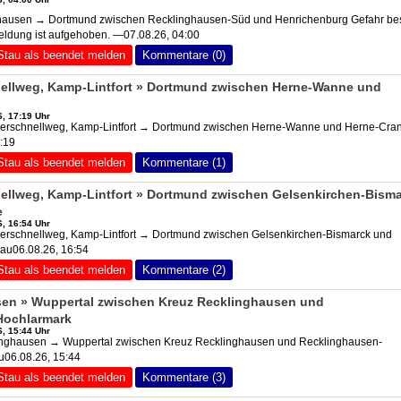
usen → Dortmund zwischen Recklinghausen-Süd und Henrichenburg Gefahr bes
eldung ist aufgehoben. —07.08.26, 04:00
Stau als beendet melden
Kommentare (0)
llweg, Kamp-Lintfort » Dortmund zwischen Herne-Wanne und
, 17:19 Uhr
rschnellweg, Kamp-Lintfort → Dortmund zwischen Herne-Wanne und Herne-Cra
:19
Stau als beendet melden
Kommentare (1)
llweg, Kamp-Lintfort » Dortmund zwischen Gelsenkirchen-Bism
e
, 16:54 Uhr
rschnellweg, Kamp-Lintfort → Dortmund zwischen Gelsenkirchen-Bismarck und
au06.08.26, 16:54
Stau als beendet melden
Kommentare (2)
en » Wuppertal zwischen Kreuz Recklinghausen und
Hochlarmark
, 15:44 Uhr
nghausen → Wuppertal zwischen Kreuz Recklinghausen und Recklinghausen-
u06.08.26, 15:44
Stau als beendet melden
Kommentare (3)