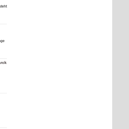
teht
nge
arck