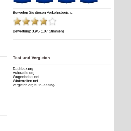
Bewerten Sie diesen Verkehrsbericht:
Bewertung:
3.9
/5 (107 Stimmen)
Raststätte Hohe Mark West | A43 | stau.info
,
3.9
out of
5
based on
107
ratings
Test und Vergleich
Dachbox.org
Autoradio.org
Wagenheber.net
Winterreifen.net
vergleich.org/auto-leasing/