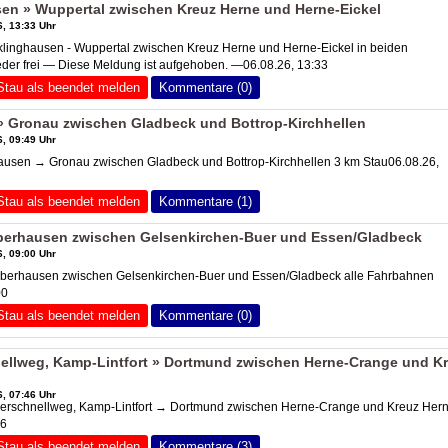
en » Wuppertal zwischen Kreuz Herne und Herne-Eickel
, 13:33 Uhr
inghausen - Wuppertal zwischen Kreuz Herne und Herne-Eickel in beiden
der frei — Diese Meldung ist aufgehoben. —06.08.26, 13:33
Stau als beendet melden
Kommentare (0)
 Gronau zwischen Gladbeck und Bottrop-Kirchhellen
, 09:49 Uhr
usen → Gronau zwischen Gladbeck und Bottrop-Kirchhellen 3 km Stau06.08.26,
Stau als beendet melden
Kommentare (1)
erhausen zwischen Gelsenkirchen-Buer und Essen/Gladbeck
, 09:00 Uhr
berhausen zwischen Gelsenkirchen-Buer und Essen/Gladbeck alle Fahrbahnen
00
Stau als beendet melden
Kommentare (0)
llweg, Kamp-Lintfort » Dortmund zwischen Herne-Crange und K
, 07:46 Uhr
rschnellweg, Kamp-Lintfort → Dortmund zwischen Herne-Crange und Kreuz Hern
46
Stau als beendet melden
Kommentare (3)