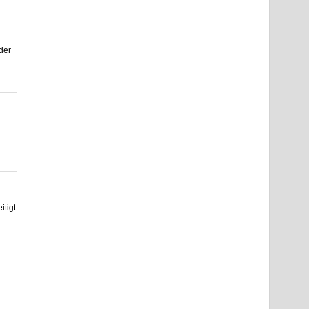
der
tigt