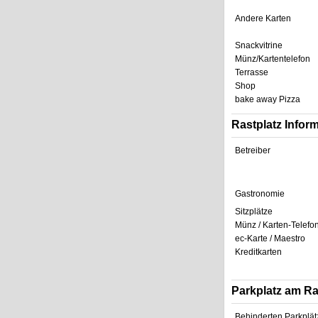
Andere Karten
Snackvitrine
Münz/Kartentelefon
Terrasse
Shop
bake away Pizza
Rastplatz Infor
Betreiber
Gastronomie
Sitzplätze
Münz / Karten-Telefo
ec-Karte / Maestro
Kreditkarten
Parkplatz am R
Behinderten Parkplät