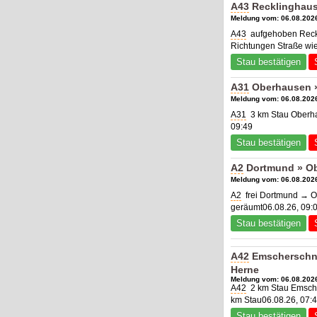
A43
Recklinghaus
Meldung vom: 06.08.2026
A43
aufgehoben Reckl
Richtungen Straße wie
Stau bestätigen
A31
Oberhausen »
Meldung vom: 06.08.2026
A31
3 km Stau Oberha
09:49
Stau bestätigen
A2
Dortmund » Ob
Meldung vom: 06.08.2026
A2
frei Dortmund → O
geräumt06.08.26, 09:
Stau bestätigen
A42
Emscherschne
Herne
Meldung vom: 06.08.2026
A42
2 km Stau Emsche
km Stau06.08.26, 07:
Stau bestätigen