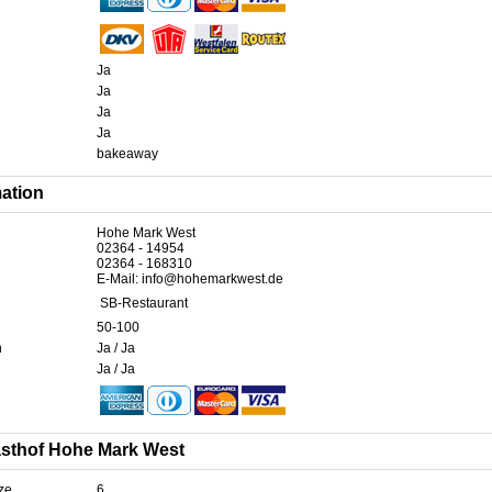
Ja
Ja
Ja
Ja
bakeaway
mation
Hohe Mark West
02364 - 14954
02364 - 168310
E-Mail: info@hohemarkwest.de
SB-Restaurant
50-100
n
Ja / Ja
Ja / Ja
asthof Hohe Mark West
ze
6