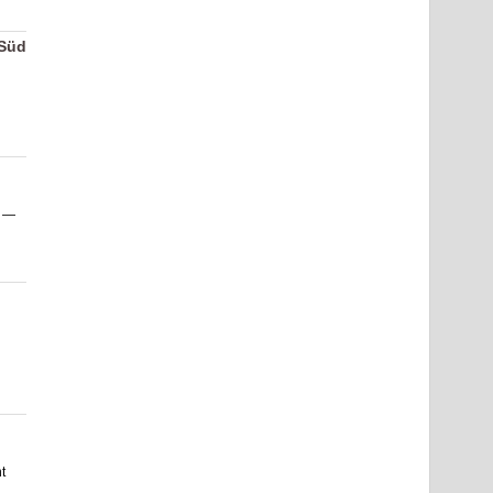
-Süd
r —
t