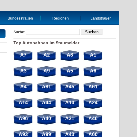
Bundesstraßen
Regionen
Landstraßen
Suche:
Top Autobahnen im Staumelder
A7
A2
A8
A1
A3
A9
A5
A6
A4
A81
A45
A61
A14
A44
A10
A24
A96
A40
A31
A46
A93
A99
A43
A60