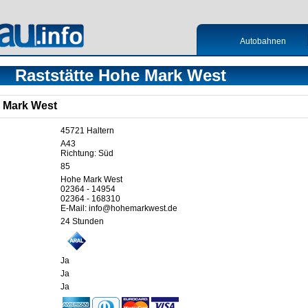
Autobahnen
Raststätte Hohe Mark West
e Mark West
45721 Haltern
A43
Richtung: Süd
85
Hohe Mark West
02364 - 14954
02364 - 168310
E-Mail: info@hohemarkwest.de
24 Stunden
Ja
Ja
Ja