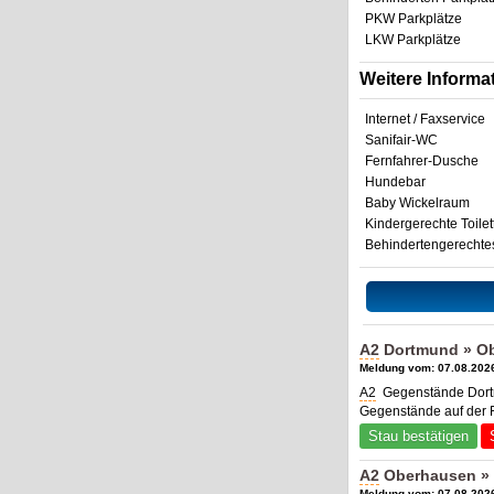
PKW Parkplätze
LKW Parkplätze
Weitere Informa
Internet / Faxservice
Sanifair-WC
Fernfahrer-Dusche
Hundebar
Baby Wickelraum
Kindergerechte Toilet
Behindertengerecht
A2
Dortmund » Ob
Meldung vom: 07.08.2026
A2
Gegenstände Dortm
Gegenstände auf der 
Stau bestätigen
A2
Oberhausen » 
Meldung vom: 07.08.2026