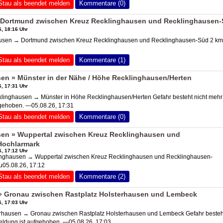
Stau als beendet melden
Kommentare (0)
Dortmund zwischen Kreuz Recklinghausen und Recklinghausen
, 18:16 Uhr
sen → Dortmund zwischen Kreuz Recklinghausen und Recklinghausen-Süd 2 km
Stau als beendet melden
Kommentare (1)
en » Münster in der Nähe / Höhe Recklinghausen/Herten
, 17:31 Uhr
inghausen → Münster in Höhe Recklinghausen/Herten Gefahr besteht nicht meh
fgehoben. —05.08.26, 17:31
Stau als beendet melden
Kommentare (0)
en » Wuppertal zwischen Kreuz Recklinghausen und
Hochlarmark
, 17:12 Uhr
nghausen → Wuppertal zwischen Kreuz Recklinghausen und Recklinghausen-
u05.08.26, 17:12
Stau als beendet melden
Kommentare (2)
 Gronau zwischen Rastplatz Holsterhausen und Lembeck
, 17:03 Uhr
ausen → Gronau zwischen Rastplatz Holsterhausen und Lembeck Gefahr besteh
eldung ist aufgehoben. —05.08.26, 17:03