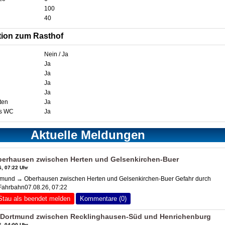
100
40
tion zum Rasthof
Nein / Ja
Ja
Ja
Ja
Ja
ten
Ja
es WC
Ja
Aktuelle Meldungen
erhausen zwischen Herten und Gelsenkirchen-Buer
, 07:22 Uhr
und → Oberhausen zwischen Herten und Gelsenkirchen-Buer Gefahr durch
Fahrbahn07.08.26, 07:22
Stau als beendet melden
Kommentare (0)
Dortmund zwischen Recklinghausen-Süd und Henrichenburg
, 04:00 Uhr