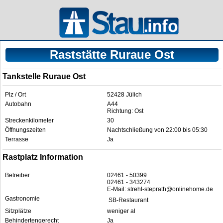
Raststätte Ruraue Ost
Tankstelle Ruraue Ost
Plz / Ort
52428 Jülich
Autobahn
A44
Richtung: Ost
Streckenkilometer
30
Öffnungszeiten
Nachtschließung von 22:00 bis 05:30
Terrasse
Ja
Rastplatz Information
Betreiber
02461 - 50399
02461 - 343274
E-Mail: strehl-steprath@onlinehome.de
Gastronomie
SB-Restaurant
Sitzplätze
weniger al
Behindertengerecht
Ja