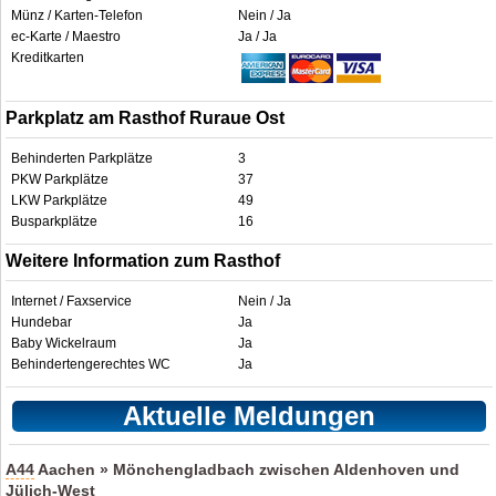
Münz / Karten-Telefon
Nein / Ja
ec-Karte / Maestro
Ja / Ja
Kreditkarten
Parkplatz am Rasthof Ruraue Ost
Behinderten Parkplätze
3
PKW Parkplätze
37
LKW Parkplätze
49
Busparkplätze
16
Weitere Information zum Rasthof
Internet / Faxservice
Nein / Ja
Hundebar
Ja
Baby Wickelraum
Ja
Behindertengerechtes WC
Ja
Aktuelle Meldungen
A44
Aachen » Mönchengladbach zwischen Aldenhoven und
Jülich-West