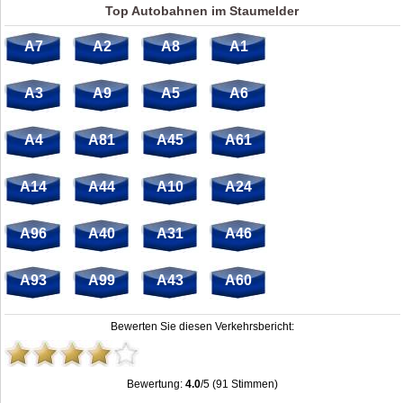
Top Autobahnen im Staumelder
A7
A2
A8
A1
A3
A9
A5
A6
A4
A81
A45
A61
A14
A44
A10
A24
A96
A40
A31
A46
A93
A99
A43
A60
Bewerten Sie diesen Verkehrsbericht:
Bewertung:
4.0
/5 (91 Stimmen)