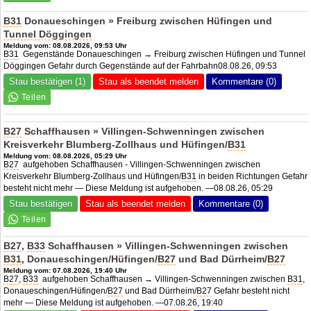
B31
Donaueschingen » Freiburg zwischen Hüfingen und
Tunnel Döggingen
Meldung vom: 08.08.2026, 09:53 Uhr
B31
Gegenstände Donaueschingen → Freiburg zwischen Hüfingen und Tunnel
Döggingen Gefahr durch Gegenstände auf der Fahrbahn08.08.26, 09:53
Stau bestätigen (1)
Stau als beendet melden
Kommentare (0)
B27
Schaffhausen » Villingen-Schwenningen zwischen
Kreisverkehr Blumberg-Zollhaus und Hüfingen/
B31
Meldung vom: 08.08.2026, 05:29 Uhr
B27
aufgehoben Schaffhausen - Villingen-Schwenningen zwischen
Kreisverkehr Blumberg-Zollhaus und Hüfingen/
B31
in beiden Richtungen Gefahr
besteht nicht mehr — Diese Meldung ist aufgehoben. —08.08.26, 05:29
Stau bestätigen
Stau als beendet melden
Kommentare (0)
B27
,
B33
Schaffhausen » Villingen-Schwenningen zwischen
B31
, Donaueschingen/Hüfingen/
B27
und Bad Dürrheim/
B27
Meldung vom: 07.08.2026, 19:40 Uhr
B27
,
B33
aufgehoben Schaffhausen → Villingen-Schwenningen zwischen
B31
,
Donaueschingen/Hüfingen/
B27
und Bad Dürrheim/
B27
Gefahr besteht nicht
mehr — Diese Meldung ist aufgehoben. —07.08.26, 19:40