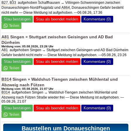
B27
,
B33
aufgehoben Schaffhausen → Villingen-Schwenningen zwischen
Donaueschingen-Nord/Flugplatz und
A864
, Donaueschingen Gefahr besteht
nicht mehr — Diese Meldung ist aufgehoben. —06.08.26, 17:36
Stau bestätigen
Stau als beendet melden
Kommentare (0)
A81
Singen » Stuttgart zwischen Geisingen und
AD Bad
Dürrheim
Meldung vom: 05.08.2026, 23:26 Uhr
A81
aufgehoben Singen → Stuttgart zwischen Geisingen und AD Bad Dürrheim
Gefahr besteht nicht mehr — Diese Meldung ist aufgehoben. —05.08.26, 23:26
Stau bestätigen
Stau als beendet melden
Kommentare (0)
B314
Singen » Waldshut-Tiengen zwischen Mühlental und
Abzweig nach Fützen
Meldung vom: 05.08.2026, 21:07 Uhr
B314
aufgehoben Singen → Waldshut-Tiengen zwischen Mühlental und
Abzweig nach Fützen Straße wieder frei — Diese Meldung ist aufgehoben. —
05.08.26, 21:07
Stau bestätigen
Stau als beendet melden
Kommentare (0)
Baustellen um Donaueschingen