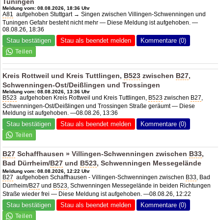
Tuningen
Meldung vom: 08.08.2026, 18:36 Uhr
A81
aufgehoben Stuttgart → Singen zwischen Villingen-Schwenningen und
Tuningen Gefahr besteht nicht mehr — Diese Meldung ist aufgehoben. —
08.08.26, 18:36
Stau bestätigen
Stau als beendet melden
Kommentare (0)
Kreis Rottweil und Kreis Tuttlingen,
B523
zwischen
B27
,
Schwenningen-Ost/Deißlingen und Trossingen
Meldung vom: 08.08.2026, 13:36 Uhr
B523
aufgehoben Kreis Rottweil und Kreis Tuttlingen,
B523
zwischen
B27
,
Schwenningen-Ost/Deißlingen und Trossingen Straße geräumt — Diese
Meldung ist aufgehoben. —08.08.26, 13:36
Stau bestätigen
Stau als beendet melden
Kommentare (0)
B27
Schaffhausen » Villingen-Schwenningen zwischen
B33
,
Bad Dürrheim/
B27
und
B523
, Schwenningen Messegelände
Meldung vom: 08.08.2026, 12:22 Uhr
B27
aufgehoben Schaffhausen - Villingen-Schwenningen zwischen
B33
, Bad
Dürrheim/
B27
und
B523
, Schwenningen Messegelände in beiden Richtungen
Straße wieder frei — Diese Meldung ist aufgehoben. —08.08.26, 12:22
Stau bestätigen
Stau als beendet melden
Kommentare (0)