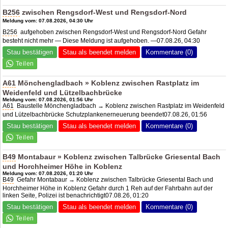
B256
zwischen Rengsdorf-West und Rengsdorf-Nord
Meldung vom: 07.08.2026, 04:30 Uhr
B256
aufgehoben zwischen Rengsdorf-West und Rengsdorf-Nord Gefahr
besteht nicht mehr — Diese Meldung ist aufgehoben. —07.08.26, 04:30
Stau bestätigen
Stau als beendet melden
Kommentare (0)
A61
Mönchengladbach » Koblenz zwischen Rastplatz im
Weidenfeld und Lützelbachbrücke
Meldung vom: 07.08.2026, 01:56 Uhr
A61
Baustelle Mönchengladbach → Koblenz zwischen Rastplatz im Weidenfeld
und Lützelbachbrücke Schutzplankenerneuerung beendet07.08.26, 01:56
Stau bestätigen
Stau als beendet melden
Kommentare (0)
B49
Montabaur » Koblenz zwischen Talbrücke Griesental Bach
und Horchheimer Höhe in Koblenz
Meldung vom: 07.08.2026, 01:20 Uhr
B49
Gefahr Montabaur → Koblenz zwischen Talbrücke Griesental Bach und
Horchheimer Höhe in Koblenz Gefahr durch 1 Reh auf der Fahrbahn auf der
linken Seite, Polizei ist benachrichtigt07.08.26, 01:20
Stau bestätigen
Stau als beendet melden
Kommentare (0)