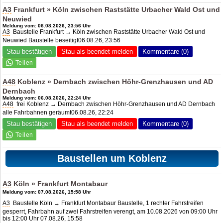
A3
Frankfurt » Köln zwischen Raststätte Urbacher Wald Ost und
Neuwied
Meldung vom: 06.08.2026, 23:56 Uhr
A3
Baustelle Frankfurt → Köln zwischen Raststätte Urbacher Wald Ost und
Neuwied Baustelle beseitigt06.08.26, 23:56
Stau bestätigen
Stau als beendet melden
Kommentare (0)
A48
Koblenz » Dernbach zwischen Höhr-Grenzhausen und
AD
Dernbach
Meldung vom: 06.08.2026, 22:24 Uhr
A48
frei Koblenz → Dernbach zwischen Höhr-Grenzhausen und
AD Dernbach
alle Fahrbahnen geräumt06.08.26, 22:24
Stau bestätigen
Stau als beendet melden
Kommentare (0)
Baustellen um Koblenz
A3
Köln » Frankfurt Montabaur
Meldung vom: 07.08.2026, 15:58 Uhr
A3
Baustelle Köln → Frankfurt Montabaur Baustelle, 1 rechter Fahrstreifen
gesperrt, Fahrbahn auf zwei Fahrstreifen verengt, am 10.08.2026 von 09:00 Uhr
bis 12:00 Uhr 07.08.26, 15:58