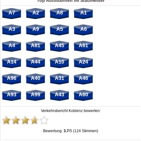
Top Autobahnen im Staumelder
A7
A2
A8
A1
A3
A9
A5
A6
A4
A81
A45
A61
A14
A44
A10
A24
A96
A40
A31
A46
A93
A99
A43
A60
Verkehrsbericht Koblenz bewerten:
Bewertung:
3.7
/5 (124 Stimmen)
Koblenz: Stau, Unfälle, Sperrung & Baustellen
,
3.7
out of
5
based on
124
ratings