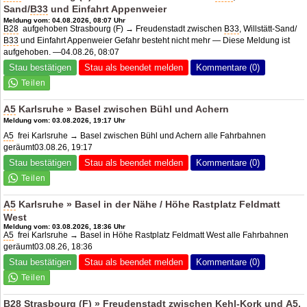
Sand/
B33
und Einfahrt Appenweier
Meldung vom: 04.08.2026, 08:07 Uhr
B28
aufgehoben Strasbourg (F) → Freudenstadt zwischen
B33
, Willstätt-Sand/
B33
und Einfahrt Appenweier Gefahr besteht nicht mehr — Diese Meldung ist
aufgehoben. —04.08.26, 08:07
Stau bestätigen
Stau als beendet melden
Kommentare (0)
A5
Karlsruhe » Basel zwischen Bühl und Achern
Meldung vom: 03.08.2026, 19:17 Uhr
A5
frei Karlsruhe → Basel zwischen Bühl und Achern alle Fahrbahnen
geräumt03.08.26, 19:17
Stau bestätigen
Stau als beendet melden
Kommentare (0)
A5
Karlsruhe » Basel in der Nähe / Höhe Rastplatz Feldmatt
West
Meldung vom: 03.08.2026, 18:36 Uhr
A5
frei Karlsruhe → Basel in Höhe Rastplatz Feldmatt West alle Fahrbahnen
geräumt03.08.26, 18:36
Stau bestätigen
Stau als beendet melden
Kommentare (0)
B28
Strasbourg (F) » Freudenstadt zwischen Kehl-Kork und
A5
,