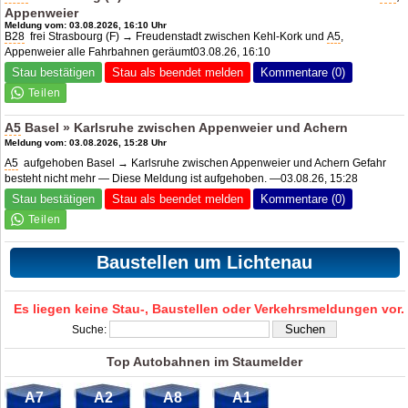
Appenweier
Meldung vom: 03.08.2026, 16:10 Uhr
B28
frei Strasbourg (F) → Freudenstadt zwischen Kehl-Kork und
A5
,
Appenweier alle Fahrbahnen geräumt03.08.26, 16:10
Stau bestätigen
Stau als beendet melden
Kommentare (0)
A5
Basel » Karlsruhe zwischen Appenweier und Achern
Meldung vom: 03.08.2026, 15:28 Uhr
A5
aufgehoben Basel → Karlsruhe zwischen Appenweier und Achern Gefahr
besteht nicht mehr — Diese Meldung ist aufgehoben. —03.08.26, 15:28
Stau bestätigen
Stau als beendet melden
Kommentare (0)
Baustellen um Lichtenau
Es liegen keine Stau-, Baustellen oder Verkehrsmeldungen vor.
Suche:
Top Autobahnen im Staumelder
A7
A2
A8
A1