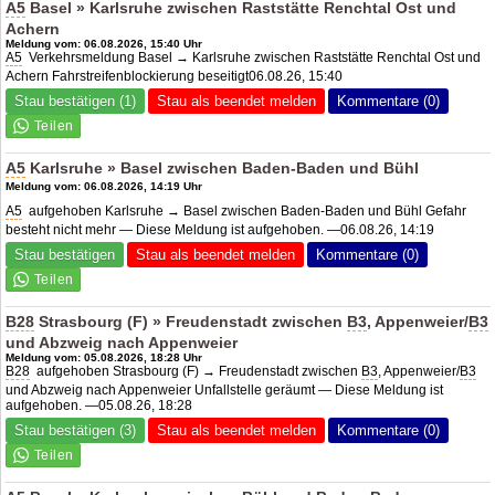
A5
Basel » Karlsruhe zwischen Raststätte Renchtal Ost und
Achern
Meldung vom: 06.08.2026, 15:40 Uhr
A5
Verkehrsmeldung Basel → Karlsruhe zwischen Raststätte Renchtal Ost und
Achern Fahrstreifenblockierung beseitigt06.08.26, 15:40
Stau bestätigen (1)
Stau als beendet melden
Kommentare (0)
A5
Karlsruhe » Basel zwischen Baden-Baden und Bühl
Meldung vom: 06.08.2026, 14:19 Uhr
A5
aufgehoben Karlsruhe → Basel zwischen Baden-Baden und Bühl Gefahr
besteht nicht mehr — Diese Meldung ist aufgehoben. —06.08.26, 14:19
Stau bestätigen
Stau als beendet melden
Kommentare (0)
B28
Strasbourg (F) » Freudenstadt zwischen
B3
, Appenweier/
B3
und Abzweig nach Appenweier
Meldung vom: 05.08.2026, 18:28 Uhr
B28
aufgehoben Strasbourg (F) → Freudenstadt zwischen
B3
, Appenweier/
B3
und Abzweig nach Appenweier Unfallstelle geräumt — Diese Meldung ist
aufgehoben. —05.08.26, 18:28
Stau bestätigen (3)
Stau als beendet melden
Kommentare (0)