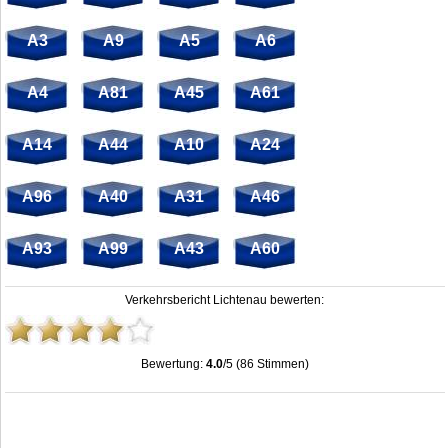
A3
A9
A5
A6
A4
A81
A45
A61
A14
A44
A10
A24
A96
A40
A31
A46
A93
A99
A43
A60
Verkehrsbericht Lichtenau bewerten:
Bewertung:
4.0
/5 (86 Stimmen)
Lichtenau: Stau, Unfälle, Sperrung & Baustellen
,
4.0
out of
5
based on
86
ratings