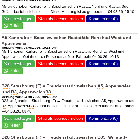
A5
aufgehoben Karlsruhe → Basel zwischen Rastatt-Nord und Rastatt-Süd
Gefahr besteht nicht mehr — Diese Meldung ist aufgehoben. —04.08.26, 15:10
Stau bestätigen
Stau als beendet melden
Kommentare (0)
A5
Karlsruhe » Basel zwischen Raststätte Renchtal West und
Appenweier
Meldung vom: 04.08.2026, 10:13 Uhr
A5
Personen Karlsruhe → Basel zwischen Raststätte Renchtal West und
Appenweier Gefahr durch Personen auf der Fahrbahn04.08.26, 10:13
Stau bestätigen
Stau als beendet melden
Kommentare (0)
B28
Strasbourg (F) » Freudenstadt zwischen
A5
, Appenweier
und
B3
, Appenweier/
B3
Meldung vom: 04.08.2026, 08:48 Uhr
B28
aufgehoben Strasbourg (F) → Freudenstadt zwischen
A5
, Appenweier und
B3
, Appenweier/
B3
Gefahr besteht nicht mehr — Diese Meldung ist aufgehoben.
—04.08.26, 08:48
Stau bestätigen
Stau als beendet melden
Kommentare (0)
B28
Strasbourg (F) » Freudenstadt zwischen
B33
, Willstätt-