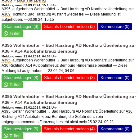
A369
»
Bad Harzburg
Meldung vom: 03.09.2024, 15:15 Uhr
A395
aufgehoben Wolfenbüttel → Bad Harzburg AD Nordharz Überleitung zur
A369
Richtung Bad Harzburg Ausfahrt wieder frei — Diese Meldung ist
aufgehoben. —03.09.24, 15:15
Stau bestätigen (8)
Stau als beendet melden (3)
Kommentare (0)
A395
Wolfenbüttel » Bad Harzburg AD Nordharz Überleitung zur
A36
»
A14
Autobahnkreuz Bernburg
Meldung vom: 23.04.2024, 04:06 Uhr
A395
aufgehoben Wolfenbüttel → Bad Harzburg AD Nordharz Überleitung zur
A36
Richtung
A14
Autobahnkreuz Bernburg Hindernisse beseitigt — Diese
Meldung ist aufgehoben. —23.04.24, 04:06
Stau bestätigen (8)
Stau als beendet melden (3)
Kommentare (0)
A395
Wolfenbüttel » Bad Harzburg AD Nordharz Überleitung zur
A36
»
A14
Autobahnkreuz Bernburg
Meldung vom: 25.02.2024, 09:21 Uhr
A395
Gefahr Wolfenbüttel → Bad Harzburg AD Nordharz Überleitung zur
A36
Richtung
A14
Autobahnkreuz Bernburg die Gefahr durch ein
entgegenkommendes Fahrzeug besteht nicht mehr25.02.24, 09:21
Stau bestätigen (5)
Stau als beendet melden (4)
Kommentare (0)