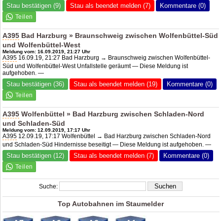
Stau bestätigen (9)
Stau als beendet melden (7)
Kommentare (0)
A395
Bad Harzburg » Braunschweig zwischen Wolfenbüttel-Süd
und Wolfenbüttel-West
Meldung vom: 16.09.2019, 21:27 Uhr
A395
16.09.19, 21:27 Bad Harzburg → Braunschweig zwischen Wolfenbüttel-
Süd und Wolfenbüttel-West Unfallstelle geräumt — Diese Meldung ist
aufgehoben. —
Stau bestätigen (36)
Stau als beendet melden (19)
Kommentare (0)
A395
Wolfenbüttel » Bad Harzburg zwischen Schladen-Nord
und Schladen-Süd
Meldung vom: 12.09.2019, 17:17 Uhr
A395
12.09.19, 17:17 Wolfenbüttel → Bad Harzburg zwischen Schladen-Nord
und Schladen-Süd Hindernisse beseitigt — Diese Meldung ist aufgehoben. —
Stau bestätigen (12)
Stau als beendet melden (7)
Kommentare (0)
Suche:
Top Autobahnen im Staumelder