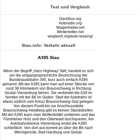
Test und Vergleich
Dachbox.org
Autoradio.org
Wagenheber.net
Winterreifen.net
vergleich.org/auto-leasing/
Stau.info: Verkehr aktuell
A395 Stau
Wenn der Begriff „Harz-Highway“ fällt, handelt es sich
um die umgangssprachliche Bezeichnung der
Bundesautobahn 395, kurz auch einfach A395
genannt. Mit der A395 kann man auf einer Strecke von
rund 36 Kilometern von Braunschweig in Richtung
Goslar-Vienenburg fahren. Sie verbindet die A39 im
Norden mit der B6 im Süden. Start der Autobahn ist
etwas südlich vom Kreuz Braunschweig-Süd gelegen.
Von diesem Punkt bis zur Anschlussstelle
Braunschweig-Heidberg gibt es keinen Standstreifen.
Mit der A395 kann man Wolfenbüttel umfahren und das
Fümmelser Holz und den Oderwald durchqueren. Am
Autobahndreieck Vienenburg endet die A395
schließlich. Von dort aus kommt an über die B6 nach
Wernigerode, Bad Harzburg und Goslar.