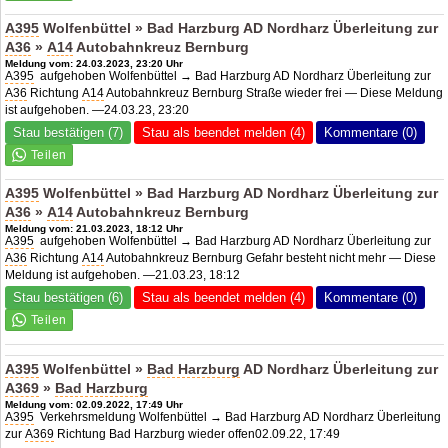
A395
Wolfenbüttel » Bad Harzburg AD Nordharz Überleitung zur
A36
»
A14
Autobahnkreuz Bernburg
Meldung vom: 24.03.2023, 23:20 Uhr
A395
aufgehoben Wolfenbüttel → Bad Harzburg AD Nordharz Überleitung zur
A36
Richtung
A14
Autobahnkreuz Bernburg Straße wieder frei — Diese Meldung
ist aufgehoben. —24.03.23, 23:20
Stau bestätigen (7)
Stau als beendet melden (4)
Kommentare (0)
A395
Wolfenbüttel » Bad Harzburg AD Nordharz Überleitung zur
A36
»
A14
Autobahnkreuz Bernburg
Meldung vom: 21.03.2023, 18:12 Uhr
A395
aufgehoben Wolfenbüttel → Bad Harzburg AD Nordharz Überleitung zur
A36
Richtung
A14
Autobahnkreuz Bernburg Gefahr besteht nicht mehr — Diese
Meldung ist aufgehoben. —21.03.23, 18:12
Stau bestätigen (6)
Stau als beendet melden (4)
Kommentare (0)
A395
Wolfenbüttel »
Bad Harzburg
AD Nordharz Überleitung zur
A369
»
Bad Harzburg
Meldung vom: 02.09.2022, 17:49 Uhr
A395
Verkehrsmeldung Wolfenbüttel → Bad Harzburg AD Nordharz Überleitung
zur
A369
Richtung Bad Harzburg wieder offen02.09.22, 17:49