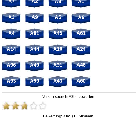
A7
A2
A8
A1
A3
A9
A5
A6
A4
A81
A45
A61
A14
A44
A10
A24
A96
A40
A31
A46
A93
A99
A43
A60
Verkehrsbericht A395 bewerten:
Bewertung:
2.8
/5 (13 Stimmen)
Stau A395: Unfälle, Sperrung & Baustellen | Staumelder A395
,
2.8
out of
5
based
on
13
ratings