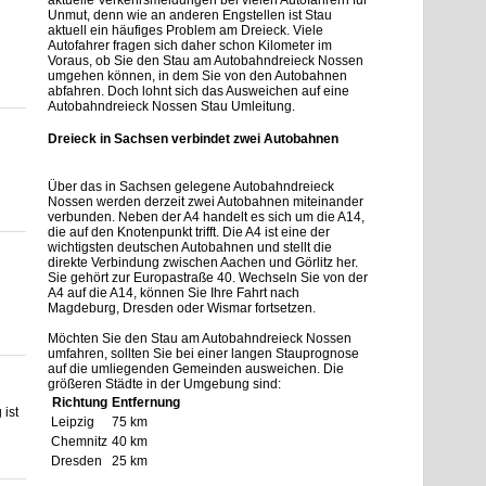
aktuelle Verkehrsmeldungen bei vielen Autofahrern für
Unmut, denn wie an anderen Engstellen ist Stau
aktuell ein häufiges Problem am Dreieck. Viele
Autofahrer fragen sich daher schon Kilometer im
Voraus, ob Sie den Stau am Autobahndreieck Nossen
umgehen können, in dem Sie von den Autobahnen
abfahren. Doch lohnt sich das Ausweichen auf eine
Autobahndreieck Nossen Stau Umleitung.
Dreieck in Sachsen verbindet zwei Autobahnen
Über das in Sachsen gelegene Autobahndreieck
Nossen werden derzeit zwei Autobahnen miteinander
verbunden. Neben der A4 handelt es sich um die A14,
die auf den Knotenpunkt trifft. Die A4 ist eine der
wichtigsten deutschen Autobahnen und stellt die
direkte Verbindung zwischen Aachen und Görlitz her.
Sie gehört zur Europastraße 40. Wechseln Sie von der
A4 auf die A14, können Sie Ihre Fahrt nach
Magdeburg, Dresden oder Wismar fortsetzen.
Möchten Sie den Stau am Autobahndreieck Nossen
umfahren, sollten Sie bei einer langen Stauprognose
auf die umliegenden Gemeinden ausweichen. Die
größeren Städte in der Umgebung sind:
Richtung
Entfernung
ist
Leipzig
75 km
Chemnitz
40 km
Dresden
25 km