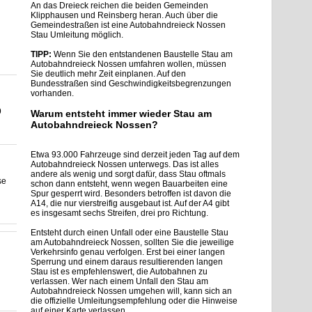
An das Dreieck reichen die beiden Gemeinden
Klipphausen und Reinsberg heran. Auch über die
Gemeindestraßen ist eine Autobahndreieck Nossen
Stau Umleitung möglich.
TIPP:
Wenn Sie den entstandenen Baustelle Stau am
Autobahndreieck Nossen umfahren wollen, müssen
Sie deutlich mehr Zeit einplanen. Auf den
Bundesstraßen sind Geschwindigkeitsbegrenzungen
vorhanden.
9
Warum entsteht immer wieder Stau am
Autobahndreieck Nossen?
Etwa 93.000 Fahrzeuge sind derzeit jeden Tag auf dem
Autobahndreieck Nossen unterwegs. Das ist alles
andere als wenig und sorgt dafür, dass Stau oftmals
se
schon dann entsteht, wenn wegen Bauarbeiten eine
Spur gesperrt wird. Besonders betroffen ist davon die
A14, die nur vierstreifig ausgebaut ist. Auf der A4 gibt
es insgesamt sechs Streifen, drei pro Richtung.
Entsteht durch einen Unfall oder eine Baustelle Stau
am Autobahndreieck Nossen, sollten Sie die jeweilige
Verkehrsinfo genau verfolgen. Erst bei einer langen
Sperrung und einem daraus resultierenden langen
Stau ist es empfehlenswert, die Autobahnen zu
verlassen. Wer nach einem Unfall den Stau am
Autobahndreieck Nossen umgehen will, kann sich an
die offizielle Umleitungsempfehlung oder die Hinweise
auf einer Karte verlassen.