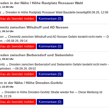
sden in der Nähe / Höhe Rastplatz Rossauer Wald
, 12:08 Uhr
 → Dresden in Höhe Rastplatz Rossauer Wald Baustelle beseitigt06.08.26, 12:08
Stau als beendet melden
Kommentare (0)
mnitz zwischen Wilsdruff und
AD Nossen
, 09:14 Uhr
n → Chemnitz zwischen Wilsdruff und
AD Nossen
Gefahr besteht nicht mehr — D
en. —06.08.26, 09:14
Stau als beendet melden
Kommentare (0)
esden zwischen Berbersdorf und Siebenlehn
, 09:02 Uhr
tz → Dresden zwischen Berbersdorf und Siebenlehn Gefahr besteht nicht mehr 
fgehoben. —06.08.26, 09:02
Stau als beendet melden
Kommentare (0)
n in der Nähe / Höhe Dresden-Gorbitz
, 22:29 Uhr
→ Dresden in Höhe Dresden-Gorbitz Straße wieder frei — Diese Meldung ist
6, 22:29
Stau als beendet melden
Kommentare (0)