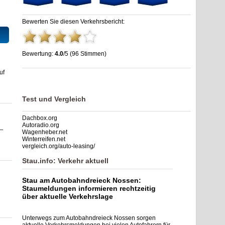
Bewerten Sie diesen Verkehrsbericht:
Bewertung:
4.0
/5 (96 Stimmen)
Dreieck Nossen: Stau, Unfälle, Sperrung & Baustellen
,
4.0
uf
out of
5
based on
96
ratings
Test und Vergleich
Dachbox.org
Autoradio.org
—
Wagenheber.net
Winterreifen.net
vergleich.org/auto-leasing/
Stau.info: Verkehr aktuell
Stau am Autobahndreieck Nossen:
Staumeldungen informieren rechtzeitig
über aktuelle Verkehrslage
Unterwegs zum Autobahndreieck Nossen sorgen