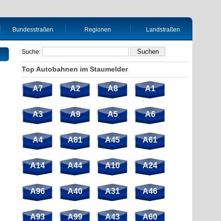
Bundesstraßen
Regionen
Landstraßen
Suche:
Top Autobahnen im Staumelder
A7
A2
A8
A1
A3
A9
A5
A6
A4
A81
A45
A61
A14
A44
A10
A24
A96
A40
A31
A46
A93
A99
A43
A60