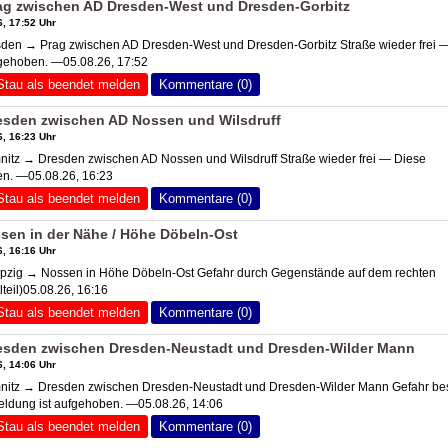
ag zwischen
AD Dresden-West
und Dresden-Gorbitz
, 17:52 Uhr
den → Prag zwischen
AD Dresden-West
und Dresden-Gorbitz Straße wieder frei 
fgehoben. —05.08.26, 17:52
Stau als beendet melden
Kommentare (0)
esden zwischen
AD Nossen
und Wilsdruff
, 16:23 Uhr
itz → Dresden zwischen
AD Nossen
und Wilsdruff Straße wieder frei — Diese
en. —05.08.26, 16:23
Stau als beendet melden
Kommentare (0)
sen in der Nähe / Höhe Döbeln-Ost
, 16:16 Uhr
zig → Nossen in Höhe Döbeln-Ost Gefahr durch Gegenstände auf dem rechten
lteil)05.08.26, 16:16
Stau als beendet melden
Kommentare (0)
esden zwischen Dresden-Neustadt und Dresden-Wilder Mann
, 14:06 Uhr
tz → Dresden zwischen Dresden-Neustadt und Dresden-Wilder Mann Gefahr bes
eldung ist aufgehoben. —05.08.26, 14:06
Stau als beendet melden
Kommentare (0)