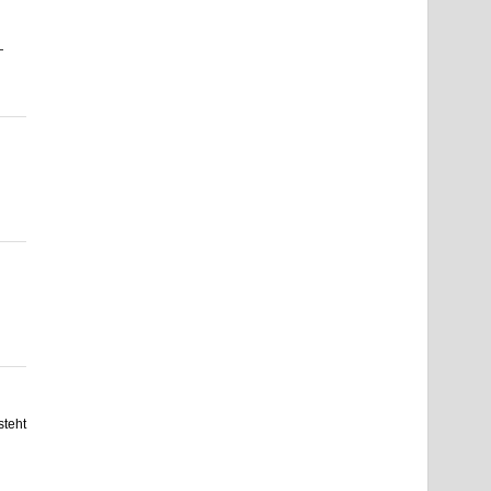
—
teht