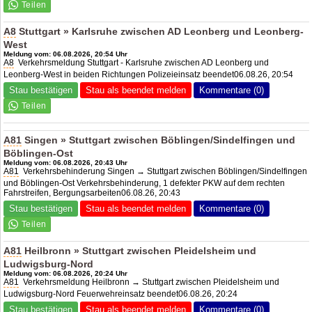
A8
Stuttgart » Karlsruhe zwischen
AD Leonberg
und Leonberg-
West
Meldung vom: 06.08.2026, 20:54 Uhr
A8
Verkehrsmeldung Stuttgart - Karlsruhe zwischen
AD Leonberg
und
Leonberg-West in beiden Richtungen Polizeieinsatz beendet06.08.26, 20:54
Stau bestätigen
Stau als beendet melden
Kommentare (0)
A81
Singen » Stuttgart zwischen Böblingen/Sindelfingen und
Böblingen-Ost
Meldung vom: 06.08.2026, 20:43 Uhr
A81
Verkehrsbehinderung Singen → Stuttgart zwischen Böblingen/Sindelfingen
und Böblingen-Ost Verkehrsbehinderung, 1 defekter PKW auf dem rechten
Fahrstreifen, Bergungsarbeiten06.08.26, 20:43
Stau bestätigen
Stau als beendet melden
Kommentare (0)
A81
Heilbronn » Stuttgart zwischen Pleidelsheim und
Ludwigsburg-Nord
Meldung vom: 06.08.2026, 20:24 Uhr
A81
Verkehrsmeldung Heilbronn → Stuttgart zwischen Pleidelsheim und
Ludwigsburg-Nord Feuerwehreinsatz beendet06.08.26, 20:24
Stau bestätigen
Stau als beendet melden
Kommentare (0)