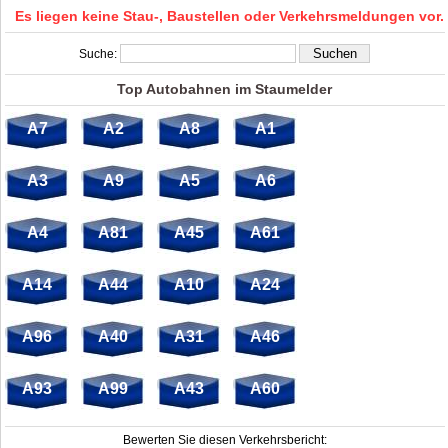
Es liegen keine Stau-, Baustellen oder Verkehrsmeldungen vor.
Suche:
Top Autobahnen im Staumelder
A7
A2
A8
A1
A3
A9
A5
A6
A4
A81
A45
A61
A14
A44
A10
A24
A96
A40
A31
A46
A93
A99
A43
A60
Bewerten Sie diesen Verkehrsbericht: