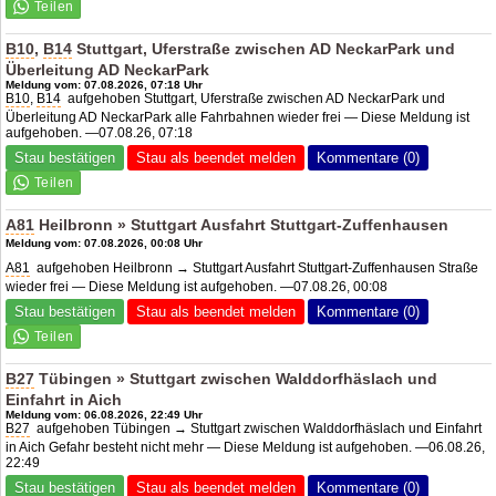
B10
,
B14
Stuttgart, Uferstraße zwischen AD NeckarPark und
Überleitung AD NeckarPark
Meldung vom: 07.08.2026, 07:18 Uhr
B10
,
B14
aufgehoben Stuttgart, Uferstraße zwischen AD NeckarPark und
Überleitung AD NeckarPark alle Fahrbahnen wieder frei — Diese Meldung ist
aufgehoben. —07.08.26, 07:18
Stau bestätigen
Stau als beendet melden
Kommentare (0)
A81
Heilbronn » Stuttgart Ausfahrt Stuttgart-Zuffenhausen
Meldung vom: 07.08.2026, 00:08 Uhr
A81
aufgehoben Heilbronn → Stuttgart Ausfahrt Stuttgart-Zuffenhausen Straße
wieder frei — Diese Meldung ist aufgehoben. —07.08.26, 00:08
Stau bestätigen
Stau als beendet melden
Kommentare (0)
B27
Tübingen » Stuttgart zwischen Walddorfhäslach und
Einfahrt in Aich
Meldung vom: 06.08.2026, 22:49 Uhr
B27
aufgehoben Tübingen → Stuttgart zwischen Walddorfhäslach und Einfahrt
in Aich Gefahr besteht nicht mehr — Diese Meldung ist aufgehoben. —06.08.26,
22:49
Stau bestätigen
Stau als beendet melden
Kommentare (0)