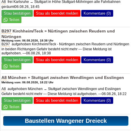
A8
frei Karlsruhe → Stuttgart in Höhe Stuttgart-Möhringen alle Fahrbahnen
geräumt06.08.26, 18:45
Stau bestätigen
Stau als beendet melden
Kommentare (0)
B297
Kirchheim/Teck » Nürtingen zwischen Reudern und
Nürtingen
Meldung vom: 06.08.2026, 18:38 Uhr
B297
aufgehoben Kirchheim/Teck - Nürtingen zwischen Reudern und Nürtingen
in beiden Richtungen Gefahr besteht nicht mehr — Diese Meldung ist
aufgehoben. —06.08.26, 18:38
Stau bestätigen
Stau als beendet melden
Kommentare (0)
A8
München » Stuttgart zwischen Wendlingen und Esslingen
Meldung vom: 06.08.2026, 18:22 Uhr
A8
aufgehoben München → Stuttgart zwischen Wendlingen und Esslingen
Gefahr besteht nicht mehr — Diese Meldung ist aufgehoben. —06.08.26, 18:22
Stau bestätigen
Stau als beendet melden
Kommentare (0)
Baustellen Wangener Dreieck