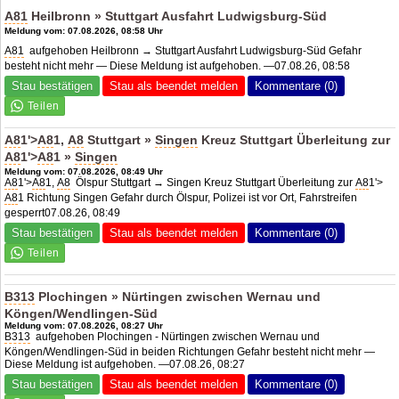
A81
Heilbronn » Stuttgart Ausfahrt Ludwigsburg-Süd
Meldung vom: 07.08.2026, 08:58 Uhr
A81
aufgehoben Heilbronn → Stuttgart Ausfahrt Ludwigsburg-Süd Gefahr
besteht nicht mehr — Diese Meldung ist aufgehoben. —07.08.26, 08:58
Stau bestätigen
Stau als beendet melden
Kommentare (0)
A8
1'>
A8
1,
A8
Stuttgart »
Singen
Kreuz Stuttgart Überleitung zur
A8
1'>
A8
1 »
Singen
Meldung vom: 07.08.2026, 08:49 Uhr
A8
1'>
A8
1,
A8
Ölspur Stuttgart → Singen Kreuz Stuttgart Überleitung zur
A8
1'>
A8
1 Richtung Singen Gefahr durch Ölspur, Polizei ist vor Ort, Fahrstreifen
gesperrt07.08.26, 08:49
Stau bestätigen
Stau als beendet melden
Kommentare (0)
B313
Plochingen » Nürtingen zwischen Wernau und
Köngen/Wendlingen-Süd
Meldung vom: 07.08.2026, 08:27 Uhr
B313
aufgehoben Plochingen - Nürtingen zwischen Wernau und
Köngen/Wendlingen-Süd in beiden Richtungen Gefahr besteht nicht mehr —
Diese Meldung ist aufgehoben. —07.08.26, 08:27
Stau bestätigen
Stau als beendet melden
Kommentare (0)