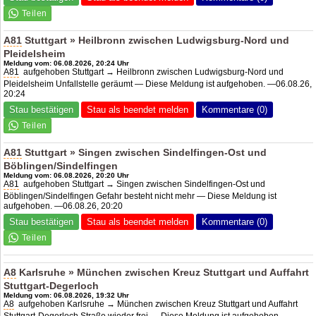
A81
Stuttgart » Heilbronn zwischen Ludwigsburg-Nord und
Pleidelsheim
Meldung vom: 06.08.2026, 20:24 Uhr
A81
aufgehoben Stuttgart → Heilbronn zwischen Ludwigsburg-Nord und
Pleidelsheim Unfallstelle geräumt — Diese Meldung ist aufgehoben. —06.08.26,
20:24
Stau bestätigen
Stau als beendet melden
Kommentare (0)
A81
Stuttgart » Singen zwischen Sindelfingen-Ost und
Böblingen/Sindelfingen
Meldung vom: 06.08.2026, 20:20 Uhr
A81
aufgehoben Stuttgart → Singen zwischen Sindelfingen-Ost und
Böblingen/Sindelfingen Gefahr besteht nicht mehr — Diese Meldung ist
aufgehoben. —06.08.26, 20:20
Stau bestätigen
Stau als beendet melden
Kommentare (0)
A8
Karlsruhe » München zwischen Kreuz Stuttgart und Auffahrt
Stuttgart-Degerloch
Meldung vom: 06.08.2026, 19:32 Uhr
A8
aufgehoben Karlsruhe → München zwischen Kreuz Stuttgart und Auffahrt
Stuttgart-Degerloch Straße wieder frei — Diese Meldung ist aufgehoben. —