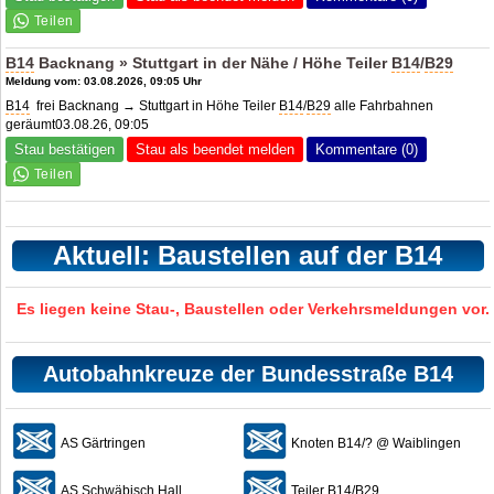
B14
Backnang » Stuttgart in der Nähe / Höhe Teiler
B14
/
B29
Meldung vom: 03.08.2026, 09:05 Uhr
B14
frei Backnang → Stuttgart in Höhe Teiler
B14
/
B29
alle Fahrbahnen
geräumt03.08.26, 09:05
Stau bestätigen
Stau als beendet melden
Kommentare (0)
Aktuell: Baustellen auf der B14
Es liegen keine Stau-, Baustellen oder Verkehrsmeldungen vor.
Autobahnkreuze der Bundesstraße B14
AS Gärtringen
Knoten B14/? @ Waiblingen
AS Schwäbisch Hall
Teiler B14/B29