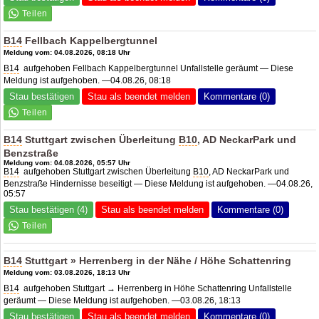
B14
Fellbach Kappelbergtunnel
Meldung vom: 04.08.2026, 08:18 Uhr
B14
aufgehoben Fellbach Kappelbergtunnel Unfallstelle geräumt — Diese
Meldung ist aufgehoben. —04.08.26, 08:18
Stau bestätigen
Stau als beendet melden
Kommentare (0)
B14
Stuttgart zwischen Überleitung
B10
, AD NeckarPark und
Benzstraße
Meldung vom: 04.08.2026, 05:57 Uhr
B14
aufgehoben Stuttgart zwischen Überleitung
B10
, AD NeckarPark und
Benzstraße Hindernisse beseitigt — Diese Meldung ist aufgehoben. —04.08.26,
05:57
Stau bestätigen (4)
Stau als beendet melden
Kommentare (0)
B14
Stuttgart » Herrenberg in der Nähe / Höhe Schattenring
Meldung vom: 03.08.2026, 18:13 Uhr
B14
aufgehoben Stuttgart → Herrenberg in Höhe Schattenring Unfallstelle
geräumt — Diese Meldung ist aufgehoben. —03.08.26, 18:13
Stau bestätigen
Stau als beendet melden
Kommentare (0)