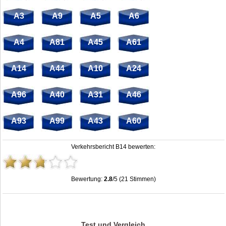
A3
A9
A5
A6
A4
A81
A45
A61
A14
A44
A10
A24
A96
A40
A31
A46
A93
A99
A43
A60
Verkehrsbericht B14 bewerten:
Bewertung:
2.8
/5 (21 Stimmen)
Stau B14: Unfälle, Sperrung & Baustellen | Staumelder B14
,
2.8
out of
5
based
on
21
ratings
Test und Vergleich