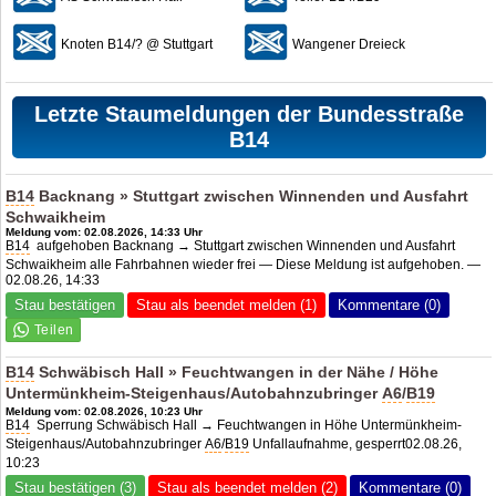
Knoten B14/? @ Stuttgart
Wangener Dreieck
Letzte Staumeldungen der Bundesstraße
B14
B14
Backnang » Stuttgart zwischen Winnenden und Ausfahrt
Schwaikheim
Meldung vom: 02.08.2026, 14:33 Uhr
B14
aufgehoben Backnang → Stuttgart zwischen Winnenden und Ausfahrt
Schwaikheim alle Fahrbahnen wieder frei — Diese Meldung ist aufgehoben. —
02.08.26, 14:33
Stau bestätigen
Stau als beendet melden (1)
Kommentare (0)
B14
Schwäbisch Hall » Feuchtwangen in der Nähe / Höhe
Untermünkheim-Steigenhaus/Autobahnzubringer
A6
/
B19
Meldung vom: 02.08.2026, 10:23 Uhr
B14
Sperrung Schwäbisch Hall → Feuchtwangen in Höhe Untermünkheim-
Steigenhaus/Autobahnzubringer
A6
/
B19
Unfallaufnahme, gesperrt02.08.26,
10:23
Stau bestätigen (3)
Stau als beendet melden (2)
Kommentare (0)