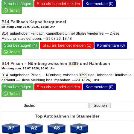
Stau bestätigen
Stau als beendet melden
Kommentare (0)
B14
Fellbach Kappelbergtunnel
Meldung vom: 29.07.2026, 13:48 Uhr
B14
aufgehoben Fellbach Kappelbergtunnel Straße wieder frei — Diese
Meldung ist aufgehoben. —29.07.26, 13:48
Stau bestätigen (4)
Stau als beendet melden (1)
Kommentare (0)
B14
Pilsen » Nürnberg zwischen
B299
und Hahnbach
Meldung vom: 29.07.2026, 10:01 Uhr
B14
aufgehoben Pilsen → Nürnberg zwischen
B299
und Hahnbach Unfallstelle
geräumt — Diese Meldung ist aufgehoben. —29.07.26, 10:01
Stau bestätigen
Stau als beendet melden
Kommentare (0)
Suche:
Top Autobahnen im Staumelder
A7
A2
A8
A1