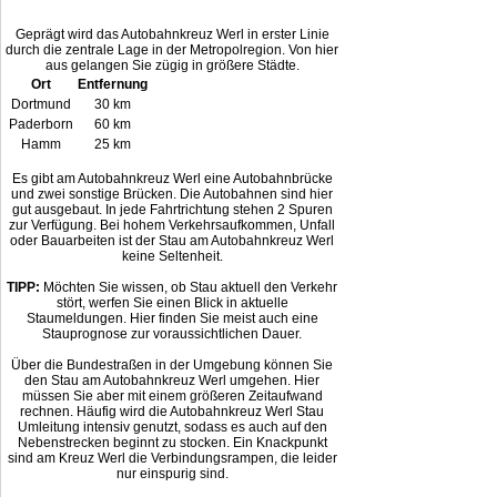
Geprägt wird das Autobahnkreuz Werl in erster Linie
durch die zentrale Lage in der Metropolregion. Von hier
aus gelangen Sie zügig in größere Städte.
Ort
Entfernung
Dortmund
30 km
Paderborn
60 km
Hamm
25 km
Es gibt am Autobahnkreuz Werl eine Autobahnbrücke
und zwei sonstige Brücken. Die Autobahnen sind hier
gut ausgebaut. In jede Fahrtrichtung stehen 2 Spuren
zur Verfügung. Bei hohem Verkehrsaufkommen, Unfall
oder Bauarbeiten ist der Stau am Autobahnkreuz Werl
keine Seltenheit.
TIPP:
Möchten Sie wissen, ob Stau aktuell den Verkehr
stört, werfen Sie einen Blick in aktuelle
Staumeldungen. Hier finden Sie meist auch eine
Stauprognose zur voraussichtlichen Dauer.
Über die Bundestraßen in der Umgebung können Sie
den Stau am Autobahnkreuz Werl umgehen. Hier
müssen Sie aber mit einem größeren Zeitaufwand
rechnen. Häufig wird die Autobahnkreuz Werl Stau
Umleitung intensiv genutzt, sodass es auch auf den
Nebenstrecken beginnt zu stocken. Ein Knackpunkt
sind am Kreuz Werl die Verbindungsrampen, die leider
nur einspurig sind.