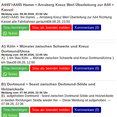
A44
5'>
A44
5 Hamm » Arnsberg Kreuz Werl Überleitung zur
A44
»
Kassel
Meldung vom: 08.08.2026, 23:50 Uhr
A44
5'>
A44
5 frei Hamm → Arnsberg Kreuz Werl Überleitung zur
A44
Richtung
Kassel alle Fahrbahnen geräumt08.08.26, 23:50
Stau bestätigen
Stau als beendet melden
Kommentare (0)
A1
Köln » Münster zwischen Schwerte und Kreuz
Dortmund/Unna
Meldung vom: 08.08.2026, 12:00 Uhr
A1
1 km Stau Köln → Münster zwischen Schwerte und Kreuz Dortmund/Unna 1
km Stau08.08.26, 12:00
Stau bestätigen
Stau als beendet melden
Kommentare (0)
B1
Dortmund » Soest zwischen Dortmund-Sölde und
Holzwickede
Meldung vom: 07.08.2026, 22:36 Uhr
B1
aufgehoben Dortmund - Soest zwischen Dortmund-Sölde und Holzwickede
in beiden Richtungen Straße wieder frei — Diese Meldung ist aufgehoben. —
07.08.26, 22:36
Stau bestätigen
Stau als beendet melden
Kommentare (0)