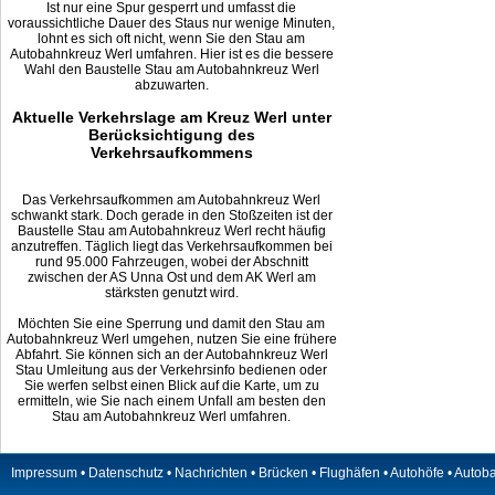
Ist nur eine Spur gesperrt und umfasst die
voraussichtliche Dauer des Staus nur wenige Minuten,
lohnt es sich oft nicht, wenn Sie den Stau am
Autobahnkreuz Werl umfahren. Hier ist es die bessere
Wahl den Baustelle Stau am Autobahnkreuz Werl
abzuwarten.
Aktuelle Verkehrslage am Kreuz Werl unter
Berücksichtigung des
Verkehrsaufkommens
Das Verkehrsaufkommen am Autobahnkreuz Werl
schwankt stark. Doch gerade in den Stoßzeiten ist der
Baustelle Stau am Autobahnkreuz Werl recht häufig
anzutreffen. Täglich liegt das Verkehrsaufkommen bei
rund 95.000 Fahrzeugen, wobei der Abschnitt
zwischen der AS Unna Ost und dem AK Werl am
stärksten genutzt wird.
Möchten Sie eine Sperrung und damit den Stau am
Autobahnkreuz Werl umgehen, nutzen Sie eine frühere
Abfahrt. Sie können sich an der Autobahnkreuz Werl
Stau Umleitung aus der Verkehrsinfo bedienen oder
Sie werfen selbst einen Blick auf die Karte, um zu
ermitteln, wie Sie nach einem Unfall am besten den
Stau am Autobahnkreuz Werl umfahren.
Impressum
•
Datenschutz
•
Nachrichten
•
Brücken
•
Flughäfen
•
Autohöfe
•
Autob