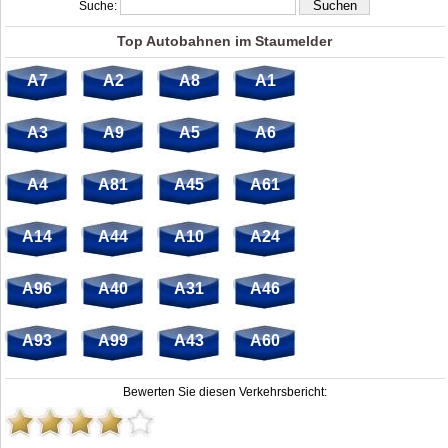
Suche:
Top Autobahnen im Staumelder
A7
A2
A8
A1
A3
A9
A5
A6
A4
A81
A45
A61
A14
A44
A10
A24
A96
A40
A31
A46
A93
A99
A43
A60
Bewerten Sie diesen Verkehrsbericht: