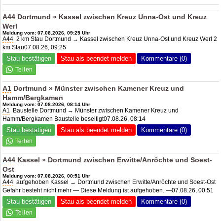
A44
Dortmund » Kassel zwischen Kreuz Unna-Ost und Kreuz
Werl
Meldung vom: 07.08.2026, 09:25 Uhr
A44
2 km Stau Dortmund → Kassel zwischen Kreuz Unna-Ost und Kreuz Werl 2
km Stau07.08.26, 09:25
Stau bestätigen
Stau als beendet melden
Kommentare (0)
A1
Dortmund » Münster zwischen Kamener Kreuz und
Hamm/Bergkamen
Meldung vom: 07.08.2026, 08:14 Uhr
A1
Baustelle Dortmund → Münster zwischen Kamener Kreuz und
Hamm/Bergkamen Baustelle beseitigt07.08.26, 08:14
Stau bestätigen
Stau als beendet melden
Kommentare (0)
A44
Kassel » Dortmund zwischen Erwitte/Anröchte und Soest-
Ost
Meldung vom: 07.08.2026, 00:51 Uhr
A44
aufgehoben Kassel → Dortmund zwischen Erwitte/Anröchte und Soest-Ost
Gefahr besteht nicht mehr — Diese Meldung ist aufgehoben. —07.08.26, 00:51
Stau bestätigen
Stau als beendet melden
Kommentare (0)