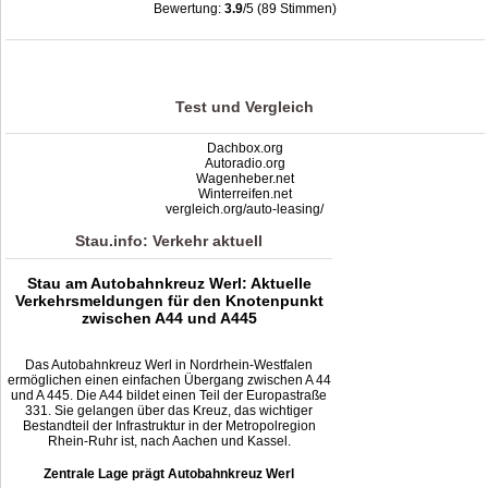
Bewertung:
3.9
/5 (89 Stimmen)
Kreuz Werl: Stau, Unfälle, Sperrung & Baustellen
,
3.9
out of
5
based on
89
ratings
Test und Vergleich
Dachbox.org
Autoradio.org
Wagenheber.net
Winterreifen.net
vergleich.org/auto-leasing/
Stau.info: Verkehr aktuell
Stau am Autobahnkreuz Werl: Aktuelle
Verkehrsmeldungen für den Knotenpunkt
zwischen A44 und A445
Das Autobahnkreuz Werl in Nordrhein-Westfalen
ermöglichen einen einfachen Übergang zwischen A 44
und A 445. Die A44 bildet einen Teil der Europastraße
331. Sie gelangen über das Kreuz, das wichtiger
Bestandteil der Infrastruktur in der Metropolregion
Rhein-Ruhr ist, nach Aachen und Kassel.
Zentrale Lage prägt Autobahnkreuz Werl