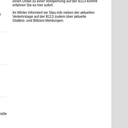
einen Unfall zu einer Vollsperrung auf der B113 kommt
erfahren Sie es hier sofort.
Im Winter informiert sie Stau.info neben der aktuellen
h
Verkehrslage auf der B113 zudem über aktuelle
Glatteis- und Blitzeis-Meldungen.
raße