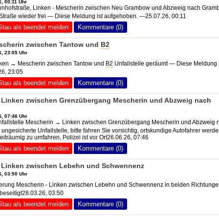
, 00:11 Uhr
hofstraße, Linken - Mescherin zwischen Neu Grambow und Abzweig nach Gram
Straße wieder frei — Diese Meldung ist aufgehoben. —25.07.26, 00:11
Stau als beendet melden
Kommentare (0)
scherin zwischen Tantow und
B2
, 23:05 Uhr
ken → Mescherin zwischen Tantow und
B2
Unfallstelle geräumt — Diese Meldung i
6, 23:05
Stau als beendet melden
Kommentare (0)
 Linken zwischen Grenzübergang Mescherin und Abzweig nach
, 07:46 Uhr
fallstelle Mescherin → Linken zwischen Grenzübergang Mescherin und Abzweig 
 ungesicherte Unfallstelle, bitte fahren Sie vorsichtig, ortskundige Autofahrer werd
iträumig zu umfahren, Polizei ist vor Ort26.06.26, 07:46
Stau als beendet melden
Kommentare (0)
 Linken zwischen Lebehn und Schwennenz
, 03:50 Uhr
rung Mescherin - Linken zwischen Lebehn und Schwennenz in beiden Richtunge
eseitigt28.03.26, 03:50
Stau als beendet melden
Kommentare (0)