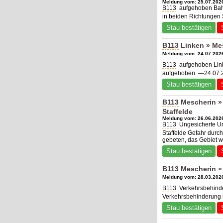
Meldung vom: 25.07.2026
B113
aufgehoben Bahn
in beiden Richtungen 
Stau bestätigen
B113
Linken » Me
Meldung vom: 24.07.2026
B113
aufgehoben Lin
aufgehoben. —24.07.2
Stau bestätigen
B113
Mescherin »
Staffelde
Meldung vom: 26.06.2026
B113
Ungesicherte Un
Staffelde Gefahr durch
gebeten, das Gebiet we
Stau bestätigen
B113
Mescherin »
Meldung vom: 28.03.2026
B113
Verkehrsbehinde
Verkehrsbehinderung b
Stau bestätigen