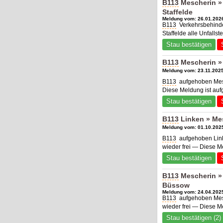
B113
Mescherin »
Staffelde
Meldung vom: 26.01.2026
B113
Verkehrsbehinde
Staffelde alle Unfall
Stau bestätigen
B113
Mescherin »
Meldung vom: 23.11.2025
B113
aufgehoben Mesc
Diese Meldung ist au
Stau bestätigen
B113
Linken » Me
Meldung vom: 01.10.2025
B113
aufgehoben Link
wieder frei — Diese M
Stau bestätigen
B113
Mescherin »
Büssow
Meldung vom: 24.04.2025
B113
aufgehoben Mesc
wieder frei — Diese M
Stau bestätigen (2)