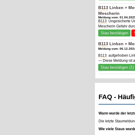
B113
Linken » Me
Mescherin
Meldung vom: 01.04.2025
B113
Ungesicherte Un
Mescherin Gefahr durch
Stau bestätigen
B113
Linken » Me
Meldung vom: 06.12.2024
B113
aufgehoben Link
— Diese Meldung ist 
Stau bestätigen (1)
FAQ - Häufi
Wann wurde der letzt
Die letzte Staumeldun
Wie viele Staus wurd