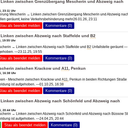
 Linken zwischen Grenzübergang Mescherin und Abzweig nach
, 23:11 Uhr
rung Mescherin → Linken zwischen Grenzübergang Mescherin und Abzweig nac
stellen geräumt, keine Verkehrsbehinderung mehr26.01.26, 23:11
Stau als beendet melden
Kommentare (0)
 Linken zwischen Abzweig nach Staffelde und
B2
, 19:55 Uhr
herin → Linken zwischen Abzweig nach Staffelde und
B2
Unfallstelle geräumt —
fgehoben. —23.11.25, 19:55
Stau als beendet melden
Kommentare (0)
scherin zwischen Krackow und
A11
, Penkun
, 16:38 Uhr
en - Mescherin zwischen Krackow und
A11
, Penkun in beiden Richtungen Straße
eldung ist aufgehoben. —01.10.25, 16:38
Stau als beendet melden
Kommentare (0)
 Linken zwischen Abzweig nach Schönfeld und Abzweig nach
, 20:44 Uhr
herin → Linken zwischen Abzweig nach Schönfeld und Abzweig nach Büssow St
eldung ist aufgehoben. —24.04.25, 20:44
Stau als beendet melden
Kommentare (0)