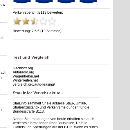
bow
Verkehrsbericht B113 bewerten:
Bewertung:
2.5
/5 (13 Stimmen)
st
Stau B113: Unfälle, Sperrung & Baustellen | Staumelder B113
,
2.5
out of
5
based on
13
ratings
Test und Vergleich
Dachbox.org
Autoradio.org
nach
Wagenheber.net
en
Winterreifen.net
vergleich.org/auto-leasing/
Stau.info: Verkehr aktuell
Stau.info sammelt für sie aktuelle Stau-, Unfall-,
Straßenzustand- und Verkehrsmeldungen für die
n
Bundesstraße B113.
Neben Staumeldungen von heute erhalten sie auch
Verkehrsinformationen über Baustellen, Unfälle,
Glatteis und Sperrungen auf der B113. Wenn es durch