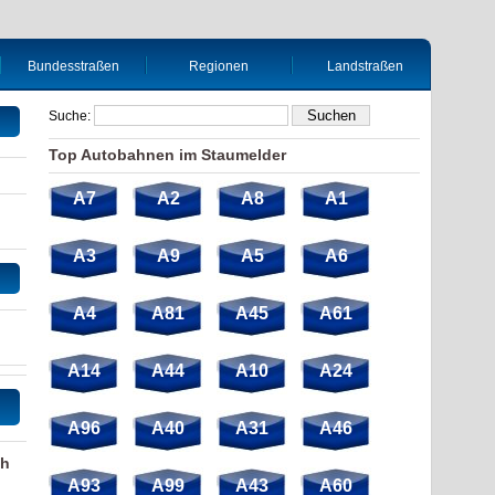
Bundesstraßen
Regionen
Landstraßen
Suche:
Top Autobahnen im Staumelder
A7
A2
A8
A1
A3
A9
A5
A6
A4
A81
A45
A61
A14
A44
A10
A24
A96
A40
A31
A46
ch
A93
A99
A43
A60